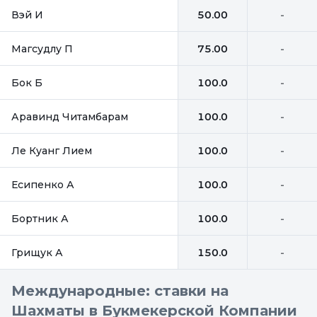
Вэй И
50.00
-
Магсудлу П
75.00
-
Бок Б
100.0
-
Аравинд Читамбарам
100.0
-
Ле Куанг Лием
100.0
-
Есипенко А
100.0
-
Бортник А
100.0
-
Грищук А
150.0
-
Международные: ставки на
Шахматы в Букмекерской Компании