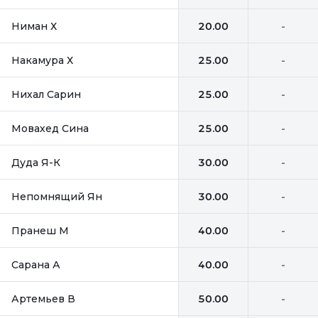
Ниман Х
20.00
-
Накамура Х
25.00
-
Нихал Сарин
25.00
-
Мовахед Сина
25.00
-
Дуда Я-К
30.00
-
Непомнящий Ян
30.00
-
Пранеш М
40.00
-
Сарана А
40.00
-
Артемьев В
50.00
-