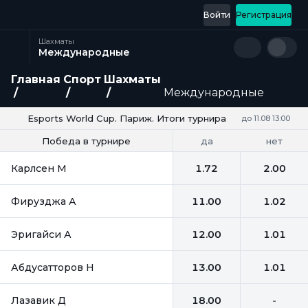
Войти
Регистрация
Шахматы
Международные
Главная
Спорт
Шахматы
Международные
Esports World Cup. Париж. Итоги турнира
до 11.08 13:00
да
нет
Победа в турнире
Выход в финал
Карлсен М
1.72
2.00
Фирузджа А
11.00
1.02
Эригайси А
12.00
1.01
Абдусатторов Н
13.00
1.01
Лазавик Д
18.00
-