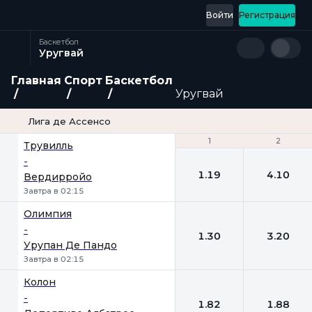
Войти
Регистрация
Баскетбол
Уругвай
Главная
Спорт
Баскетбол
Уругвай
Лига де Ассенсо
1
1
2
2
Трувилль
-
1.19
4.10
Вердирройо
Завтра в 02:15
Олимпия
-
1.30
3.20
Урупан Де Пандо
Завтра в 02:15
Колон
-
1.82
1.88