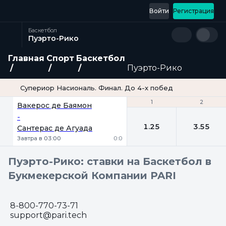
Войти
Регистрация
Баскетбол
Пуэрто-Рико
Главная
Спорт
Баскетбол
Пуэрто-Рико
Супериор Насиональ. Финал. До 4-х побед
1
1
2
2
Вакерос де Баямон
-
1.25
3.55
Сантерас де Агуада
Завтра в 03:00
0:0
Пуэрто-Рико: ставки на Баскетбол в
Букмекерской Компании PARI
8-800-770-73-71
support@pari.tech