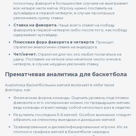
поскольку фаворит в большинстве случаев не выигрывает
все четыре части матча. Игроку нужно поставить на
аутсайдера в первой четверти, в случае проигрыша
увеличивать сумму ставки.
Ставка на фаворита.
Чаще всего ставят на победу
фаворита в первой четверти либо после того, как победу
одерживает аутсайдер.
Плюсовая фора фаворита в четверти
. Принцип
стратегии аналогичен ставке на андердога.
Чет/нечет.
Стратегия для тех, кто любит полагаться на
удачу. Поставьте на четное или нечетное число очков в
четверти, в случае неудачи увеличьте ставку.
Прематчевая аналитика для баскетбола
Аналитика баскетбольных матчей включает в себя такие
факторы, как:
Физическая форма команды. Оценить уровень подготовки
фаворита и его соперникам можно по предыдущим матчам,
ведь команды играют между собой несколько раз в неделю.
Результаты последних 5–6 матчей. Особое внимание следует
обратить на статистику выездных и домашних матчей.
Травмированные и дисквалифицированные игроки. Из-за
плотного графика матчей в баскетболе нередко