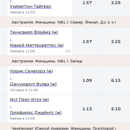
1.57
2.25
Уиллеттон Тайгерс
Завтра в 14:30
Австралия. Женщины. NBL 1. Север. Финал. До 2-х побед
1
2
Таунсвилл Флэймз (ж)
-
1.57
2.25
Макей Меттеореттес (ж)
Завтра в 11:00
0:0
Австралия. Женщины. NBL 1. Запад
1
2
Уорик Сенаторз (ж)
-
1.09
6.15
Джундалуп Вулвз (ж)
Сегодня в 14:00
Ист Перт Иглз (ж)
-
1.13
5.10
Голдфилдс Джайнтс (ж)
Завтра в 14:00
Чемпионат Южной Америки. Женщины. Групповой этап