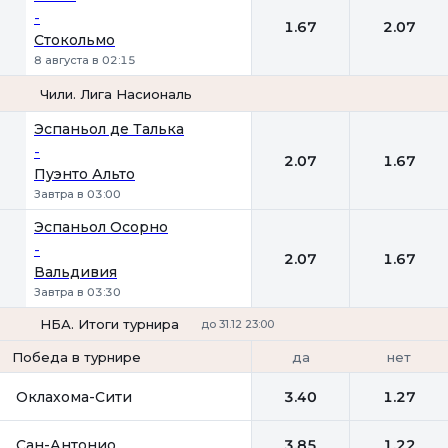
-
1.67
2.07
Стокольмо
8 августа в 02:15
Чили. Лига Насиональ
1
2
Эспаньол де Талька
-
2.07
1.67
Пуэнто Альто
Завтра в 03:00
Эспаньол Осорно
-
2.07
1.67
Вальдивия
Завтра в 03:30
НБА. Итоги турнира
до 31.12 23:00
да
нет
Победа в турнире
Оклахома-Сити
3.40
1.27
Сан-Антонио
3.85
1.22