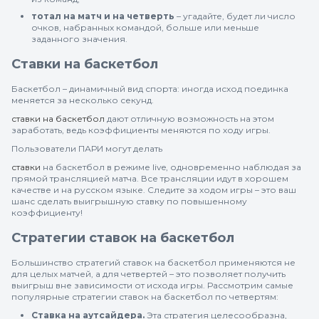
тотал на матч и на четверть
– угадайте, будет ли число
очков, набранных командой, больше или меньше
заданного значения.
Ставки на баскетбол
Баскетбол – динамичный вид спорта: иногда исход поединка
меняется за несколько секунд.
ставки на баскетбол
дают отличную возможность на этом
заработать, ведь коэффициенты меняются по ходу игры.
Пользователи ПАРИ могут делать
ставки
на баскетбол в режиме live, одновременно наблюдая за
прямой трансляцией матча. Все трансляции идут в хорошем
качестве и на русском языке. Следите за ходом игры – это ваш
шанс сделать выигрышную ставку по повышенному
коэффициенту!
Стратегии ставок на баскетбол
Большинство стратегий ставок на баскетбол применяются не
для целых матчей, а для четвертей – это позволяет получить
выигрыш вне зависимости от исхода игры. Рассмотрим самые
популярные стратегии ставок на баскетбол по четвертям:
Ставка на аутсайдера.
Эта стратегия целесообразна,