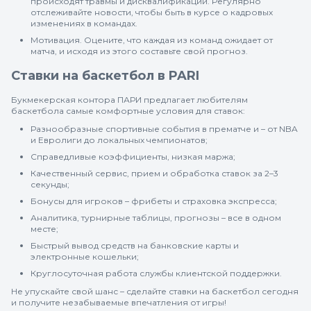
происходят травмы и дисквалификации. Регулярно
отслеживайте новости, чтобы быть в курсе о кадровых
изменениях в командах.
Мотивация. Оцените, что каждая из команд ожидает от
матча, и исходя из этого составьте свой прогноз.
Ставки на баскетбол в PARI
Букмекерская контора ПАРИ предлагает любителям
баскетбола самые комфортные условия для ставок:
Разнообразные спортивные события в прематче и – от NBA
и Евролиги до локальных чемпионатов;
Справедливые коэффициенты, низкая маржа;
Качественный сервис, прием и обработка ставок за 2–3
секунды;
Бонусы для игроков – фрибеты и страховка экспресса;
Аналитика, турнирные таблицы, прогнозы – все в одном
месте;
Быстрый вывод средств на банковские карты и
электронные кошельки;
Круглосуточная работа службы клиентской поддержки.
Не упускайте свой шанс – сделайте ставки на баскетбол сегодня
и получите незабываемые впечатления от игры!