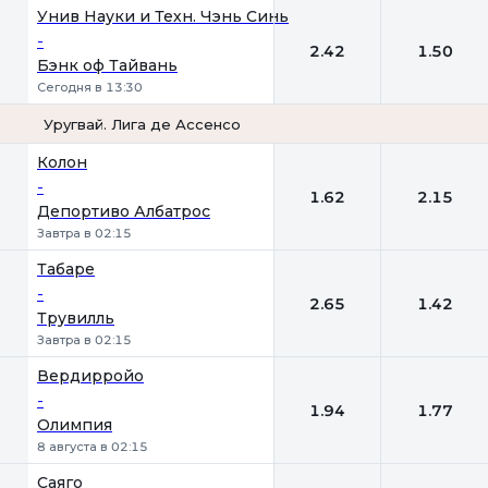
Унив Науки и Техн. Чэнь Синь
-
2.42
1.50
Бэнк оф Тайвань
Сегодня в 13:30
Уругвай. Лига де Ассенсо
1
2
Колон
-
1.62
2.15
Депортиво Албатрос
Завтра в 02:15
Табаре
-
2.65
1.42
Трувилль
Завтра в 02:15
Вердирройо
-
1.94
1.77
Олимпия
8 августа в 02:15
Саяго