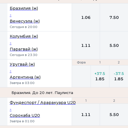
1
2
Бразилия (ж)
-
1.06
7.50
Венесуэла (ж)
Сегодня в 20:00
Колумбия (ж)
-
1.11
5.50
Парагвай (ж)
Сегодня в 23:30
Фора
Фора
1
1
2
2
Уругвай (ж)
-
+37.5
-37.5
Аргентина (ж)
1.85
1.85
Завтра в 03:00
Бразилия. До 20 лет. Паулиста
1
1
2
2
Фундеспорт / Араракуара U20
-
1.11
5.50
Сорокаба U20
Завтра в 01:00