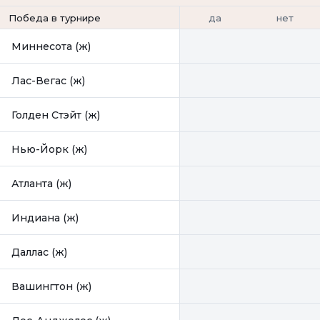
да
нет
Победа в турнире
Миннесота (ж)
Лас-Вегас (ж)
Голден Стэйт (ж)
Нью-Йорк (ж)
Атланта (ж)
Индиана (ж)
Даллас (ж)
Вашингтон (ж)