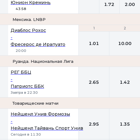
Юнион Креминь
1.72
2.00
43:58
Мексика. LNBP
1
1
2
2
Диаблос Рохос
-
1.01
10.00
Фресерос де Ирапуато
20:00
Руанда. Национальная Лига
1
2
РЕГ ББЦ
-
2.65
1.42
Патриотс ББК
Завтра в 22:30
Товарищеские матчи
1
2
Нейшенл Унив Формозы
-
2.95
1.35
Нейшенл Тайвань Спорт Унив
Сегодня в 11:30