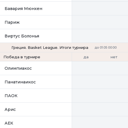
Бавария Мюнхен
Париж
Виртус Болонья
Греция. Basket League. Итоги турнира
до 01.05 00:00
да
нет
Победа в турнире
Олимпиакос
Панатинаикос
ПАОК
Арис
АЕК