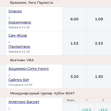
Бразилия. Лига Паулиста
1
2
Осаско
-
6.00
1.09
Коринтианс
Завтра в 01:30
Сан-Жозе
-
1.53
2.33
Паулистано
Завтра в 01:30
Вьетнам. VBA
1
2
Хошимин Сити Уингс
-
3.20
1.30
Сайгон Хит
Сегодня в 15:30
Международный турнир. Кубок BSKT
Фора
Фора
1
1
2
2
Атлетико Баскет
-
+15.5
-15.5