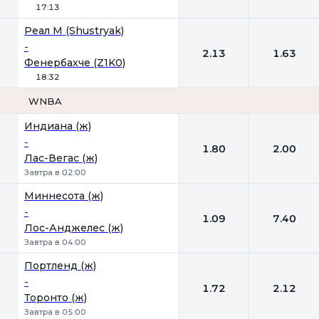
17:13
Реал М (Shustryak)
-
2.13
1.63
Фенербахче (Z1K0)
18:32
WNBA
1
2
Индиана (ж)
-
1.80
2.00
Лас-Вегас (ж)
Завтра в 02:00
Миннесота (ж)
-
1.09
7.40
Лос-Анджелес (ж)
Завтра в 04:00
Портленд (ж)
-
1.72
2.12
Торонто (ж)
Завтра в 05:00