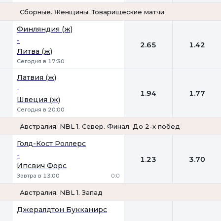
Сборные. Женщины. Товарищеские матчи
1
2
Финляндия (ж)
-
2.65
1.42
Литва (ж)
Сегодня в 17:30
Латвия (ж)
-
1.94
1.77
Швеция (ж)
Сегодня в 20:00
Австралия. NBL 1. Север. Финал. До 2-х побед
1
2
Голд-Кост Роллерс
-
1.23
3.70
Ипсвич Форс
Завтра в 13:00
0:0
Австралия. NBL 1. Запад
1
2
Джералдтон Букканирс
-