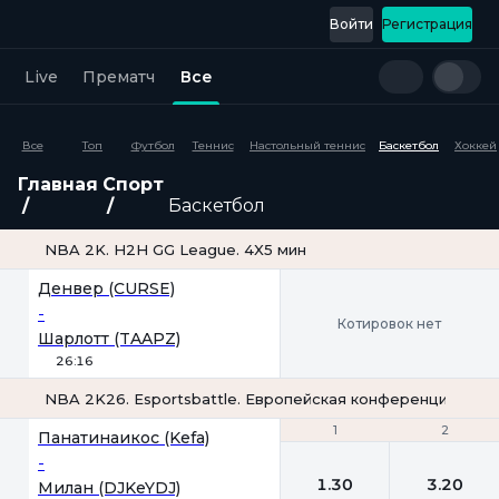
Войти
Регистрация
Live
Прематч
Все
Все
Топ
Футбол
Теннис
Настольный теннис
Баскетбол
Хоккей
Главная
Спорт
Баскетбол
NBA 2K. H2H GG League. 4X5 мин
Денвер (CURSE)
-
Котировок нет
Шарлотт (TAAPZ)
26:16
NBA 2K26. Esportsbattle. Европейская конференция. 4х5 
1
1
2
2
Панатинаикос (Kefa)
-
1.30
3.20
Милан (DJKeYDJ)