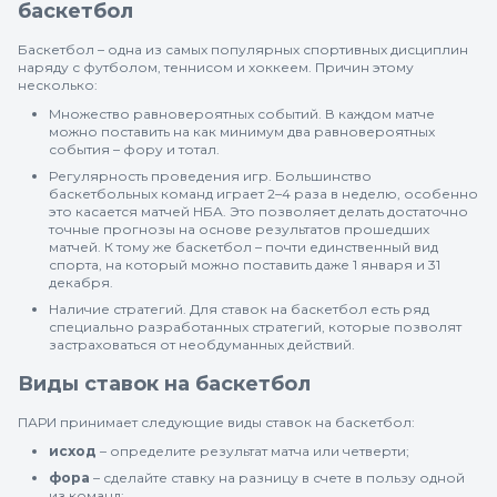
баскетбол
Баскетбол – одна из самых популярных спортивных дисциплин
наряду с футболом, теннисом и хоккеем. Причин этому
несколько:
Множество равновероятных событий. В каждом матче
можно поставить на как минимум два равновероятных
события – фору и тотал.
Регулярность проведения игр. Большинство
баскетбольных команд играет 2–4 раза в неделю, особенно
это касается матчей НБА. Это позволяет делать достаточно
точные прогнозы на основе результатов прошедших
матчей. К тому же баскетбол – почти единственный вид
спорта, на который можно поставить даже 1 января и 31
декабря.
Наличие стратегий. Для ставок на баскетбол есть ряд
специально разработанных стратегий, которые позволят
застраховаться от необдуманных действий.
Виды ставок на баскетбол
ПАРИ принимает следующие виды ставок на баскетбол:
исход
– определите результат матча или четверти;
фора
– сделайте ставку на разницу в счете в пользу одной
из команд;