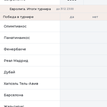
Евролига. Итоги турнира
до 31.12 23:00
да
нет
Победа в турнире
Олимпиакос
Панатинаикос
Фенербахче
Реал Мадрид
Дубай
Хапоэль Тель-Авив
Барселона
Жальгирис