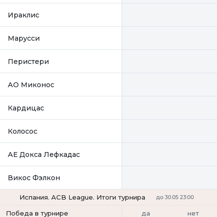
Ираклис
Марусси
Перистери
АО Миконос
Кардицас
Колосос
АЕ Докса Лефкадас
Викос Фэлкон
Испания. ACB League. Итоги турнира
до 30.05 23:00
да
нет
Победа в турнире