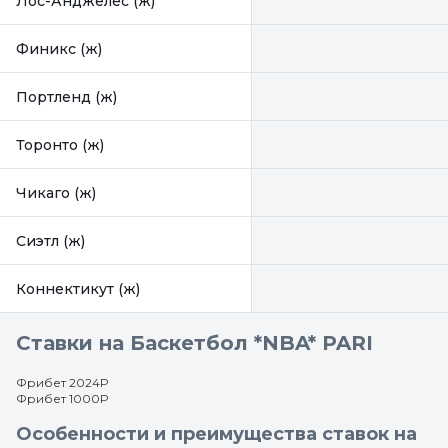
Лос-Анджелес (ж)
Финикс (ж)
Портленд (ж)
Торонто (ж)
Чикаго (ж)
Сиэтл (ж)
Коннектикут (ж)
Ставки на Баскетбол *NBA* PARI
Фрибет 2024Р
Фрибет 1000Р
Особенности и преимущества ставок на