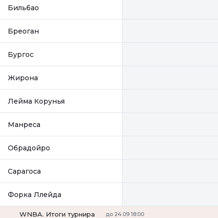
Бильбао
Бреоган
Бургос
Жирона
Лейма Корунья
Манреса
Обрадойро
Сарагоса
Форка Ллейда
WNBA. Итоги турнира
до 24.09 18:00