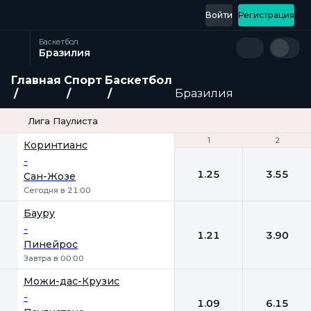
Войти
Регистрация
Баскетбол
Бразилия
Главная
Спорт
Баскетбол
Бразилия
Лига Паулиста
1
1
2
2
Коринтианс
-
1.25
3.55
Сан-Жозе
Сегодня в 21:00
Бауpу
-
1.21
3.90
Пинейрос
Завтра в 00:00
Можи-дас-Крузис
-
1.09
6.15