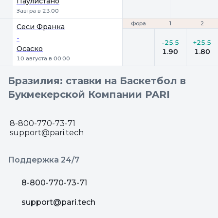
Паулистано
Завтра в 23:00
Фора
Фора
1
1
2
2
Сеси Франка
-
-25.5
+25.5
Осаско
1.90
1.80
10 августа в 00:00
Бразилия: ставки на Баскетбол в
Букмекерской Компании PARI
8-800-770-73-71
support@pari.tech
Поддержка 24/7
8-800-770-73-71
support@pari.tech