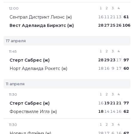
12:00
1
2
3
4
Сентрал Дистрикт Лионc (ж)
16
11
21
13
61
Вест Аделаида Биркэтс (ж)
28
27
25
26
106
17 апреля
11:45
1
2
3
4
Стерт Сабрес (ж)
28
29
23
17
97
Норт Аделаида Рокетс (ж)
18
16
9
17
60
11 апреля
11:30
1
2
3
4
Стерт Сабрес (ж)
16
19
21
21
77
Форествилле Иглз (ж)
18
14
14
16
62
11:30
1
2
3
4
Норвуд Флэймз (ж)
28
17
6
16
67