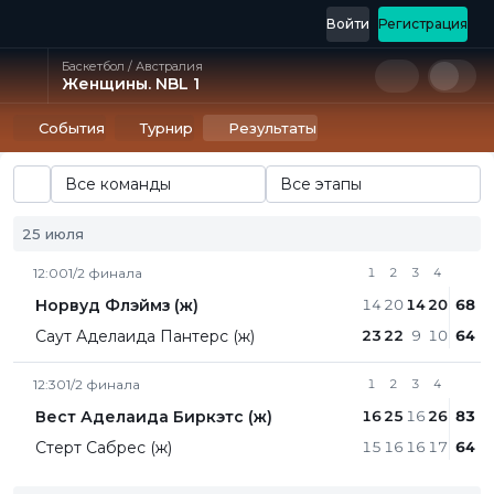
Войти
Регистрация
Баскетбол / Австралия
Женщины. NBL 1
События
Турнир
Результаты
Все команды
Все этапы
25 июля
12:00
1/2 финала
1
2
3
4
Норвуд Флэймз (ж)
14
20
14
20
68
Саут Аделаида Пантерс (ж)
23
22
9
10
64
12:30
1/2 финала
1
2
3
4
Вест Аделаида Биркэтс (ж)
16
25
16
26
83
Стерт Сабрес (ж)
15
16
16
17
64