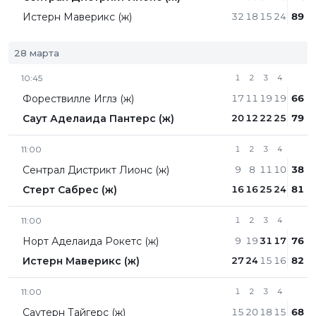
Истерн Маверикс (ж)
32
18
15
24
89
28 марта
10:45
1
2
3
4
Форествилле Иглз (ж)
17
11
19
19
66
Саут Аделаида Пантерс (ж)
20
12
22
25
79
11:00
1
2
3
4
Сентрал Дистрикт Лионc (ж)
9
8
11
10
38
Стерт Сабрес (ж)
16
16
25
24
81
11:00
1
2
3
4
Норт Аделаида Рокетс (ж)
9
19
31
17
76
Истерн Маверикс (ж)
27
24
15
16
82
11:00
1
2
3
4
Саутерн Тайгерс (ж)
15
20
18
15
68