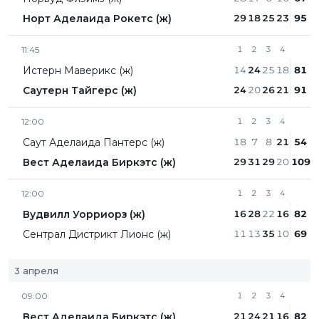
Норт Аделаида Рокетс (ж)
29
18
25
23
95
11:45
1
2
3
4
Истерн Маверикс (ж)
14
24
25
18
81
Саутерн Тайгерс (ж)
24
20
26
21
91
12:00
1
2
3
4
Саут Аделаида Пантерс (ж)
18
7
8
21
54
Вест Аделаида Биркэтс (ж)
29
31
29
20
109
12:00
1
2
3
4
Вудвилл Уорриорз (ж)
16
28
22
16
82
Сентрал Дистрикт Лионc (ж)
11
13
35
10
69
3 апреля
09:00
1
2
3
4
Вест Аделаида Биркэтс (ж)
21
24
21
16
82