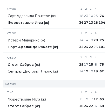
07:00
1
2
3
4
Саут Аделаида Пантерс (ж)
18
23
10
25
76
Форествилле Иглз (ж)
36
27
13
28
104
07:00
1
2
3
4
Истерн Маверикс (ж)
14
14
19
28
75
Норт Аделаида Рокетс (ж)
32
24
22
23
101
08:30
1
2
3
4
Стерт Сабрес (ж)
25
17
25
8
75
Сентрал Дистрикт Лионc (ж)
14
19
10
19
62
30 мая
11:45
1
2
3
4
Форествилле Иглз (ж)
15
19
17
12
63
Стерт Сабрес (ж)
16
24
22
6
68