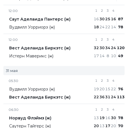
12:00
1
2
3
4
Саут Аделаида Пантерс (ж)
16
30
25
16
87
Вудвилл Уорриорз (ж)
18
24
22
14
78
12:00
1
2
3
4
Вест Аделаида Биркэтс (ж)
32
30
34
24
120
Истерн Маверикс (ж)
17
14
8
10
49
31 мая
05:30
1
2
3
4
Вудвилл Уорриорз (ж)
19
20
15
22
76
Вест Аделаида Биркэтс (ж)
22
36
31
24
113
06:30
1
2
3
4
Норвуд Флэймз (ж)
13
19
16
30
78
Саутерн Тайгерс (ж)
20
13
17
20
70