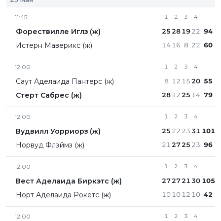
11:45
1
2
3
4
Форествилле Иглз (ж)
25
28
19
22
94
Истерн Маверикс (ж)
14
16
8
22
60
12:00
1
2
3
4
Саут Аделаида Пантерс (ж)
8
12
15
20
55
Стерт Сабрес (ж)
28
12
25
14
79
12:00
1
2
3
4
Вудвилл Уорриорз (ж)
25
22
23
31
101
Норвуд Флэймз (ж)
21
27
25
23
96
12:00
1
2
3
4
Вест Аделаида Биркэтс (ж)
27
27
21
30
105
Норт Аделаида Рокетс (ж)
10
10
12
10
42
12:00
1
2
3
4