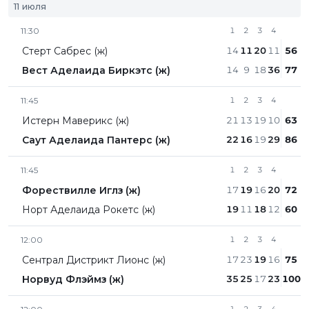
11 июля
11:30
1
2
3
4
Стерт Сабрес (ж)
14
11
20
11
56
Вест Аделаида Биркэтс (ж)
14
9
18
36
77
11:45
1
2
3
4
Истерн Маверикс (ж)
21
13
19
10
63
Саут Аделаида Пантерс (ж)
22
16
19
29
86
11:45
1
2
3
4
Форествилле Иглз (ж)
17
19
16
20
72
Норт Аделаида Рокетс (ж)
19
11
18
12
60
12:00
1
2
3
4
Сентрал Дистрикт Лионc (ж)
17
23
19
16
75
Норвуд Флэймз (ж)
35
25
17
23
100