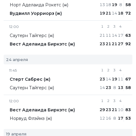
Норт Аделаида Рокетс (ж)
13
18
19
8
58
Вудвилл Уорриорз (ж)
19
21
14
18
72
12:00
1
2
3
4
Саутерн Тайгерс (ж)
21
11
14
17
63
Вест Аделаида Биркэтс (ж)
23
21
21
27
92
24 апреля
11:45
1
2
3
4
Стерт Сабрес (ж)
23
14
19
11
67
Саутерн Тайгерс (ж)
14
23
8
13
58
12:00
1
2
3
4
Вест Аделаида Биркэтс (ж)
29
23
21
10
83
Норвуд Флэймз (ж)
12
16
8
17
53
19 апреля