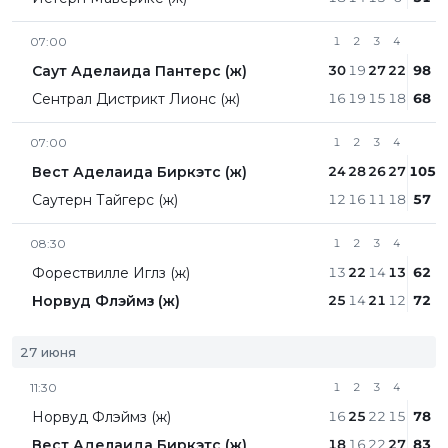
07:00
1
2
3
4
Саут Аделаида Пантерс (ж)
30
19
27
22
98
Сентрал Дистрикт Лионc (ж)
16
19
15
18
68
07:00
1
2
3
4
Вест Аделаида Биркэтс (ж)
24
28
26
27
105
Саутерн Тайгерс (ж)
12
16
11
18
57
08:30
1
2
3
4
Форествилле Иглз (ж)
13
22
14
13
62
Норвуд Флэймз (ж)
25
14
21
12
72
27 июня
11:30
1
2
3
4
Норвуд Флэймз (ж)
16
25
22
15
78
Вест Аделаида Биркэтс (ж)
18
16
22
27
83