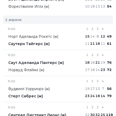
Форествилле Иглз (ж)
10
18
13
13
54
2 апреля
11:00
1
2
3
4
Норт Аделаида Рокетс (ж)
15
14
8
12
49
Саутерн Тайгерс (ж)
11
21
18
11
61
11:00
1
2
3
4
Саут Аделаида Пантерс (ж)
18
18
21
19
76
Норвуд Флэймз (ж)
17
18
14
23
72
11:00
1
2
3
4
Вудвилл Уорриорз (ж)
19
17
13
7
56
Стерт Сабрес (ж)
23
24
18
14
79
11:00
1
2
3
4
Сентрал Дистрикт Лионc (ж)
32
30
32
25
119