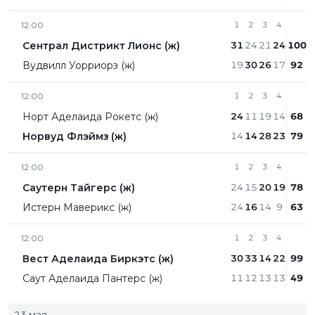
12:00
1
2
3
4
Сентрал Дистрикт Лионc (ж)
31
24
21
24
100
Вудвилл Уорриорз (ж)
19
30
26
17
92
12:00
1
2
3
4
Норт Аделаида Рокетс (ж)
24
11
19
14
68
Норвуд Флэймз (ж)
14
14
28
23
79
12:00
1
2
3
4
Саутерн Тайгерс (ж)
24
15
20
19
78
Истерн Маверикс (ж)
24
16
14
9
63
12:00
1
2
3
4
Вест Аделаида Биркэтс (ж)
30
33
14
22
99
Саут Аделаида Пантерс (ж)
11
12
13
13
49
23 мая