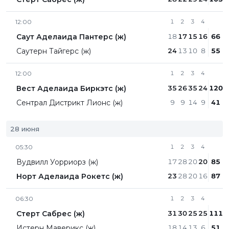
12:00
1
2
3
4
Саут Аделаида Пантерс (ж)
18
17
15
16
66
Саутерн Тайгерс (ж)
24
13
10
8
55
12:00
1
2
3
4
Вест Аделаида Биркэтс (ж)
35
26
35
24
120
Сентрал Дистрикт Лионc (ж)
9
9
14
9
41
28 июня
05:30
1
2
3
4
Вудвилл Уорриорз (ж)
17
28
20
20
85
Норт Аделаида Рокетс (ж)
23
28
20
16
87
06:30
1
2
3
4
Стерт Сабрес (ж)
31
30
25
25
111
Истерн Маверикс (ж)
18
14
13
6
51