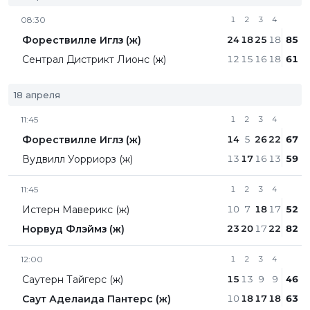
08:30
1
2
3
4
Форествилле Иглз (ж)
24
18
25
18
85
Сентрал Дистрикт Лионc (ж)
12
15
16
18
61
18 апреля
11:45
1
2
3
4
Форествилле Иглз (ж)
14
5
26
22
67
Вудвилл Уорриорз (ж)
13
17
16
13
59
11:45
1
2
3
4
Истерн Маверикс (ж)
10
7
18
17
52
Норвуд Флэймз (ж)
23
20
17
22
82
12:00
1
2
3
4
Саутерн Тайгерс (ж)
15
13
9
9
46
Саут Аделаида Пантерс (ж)
10
18
17
18
63