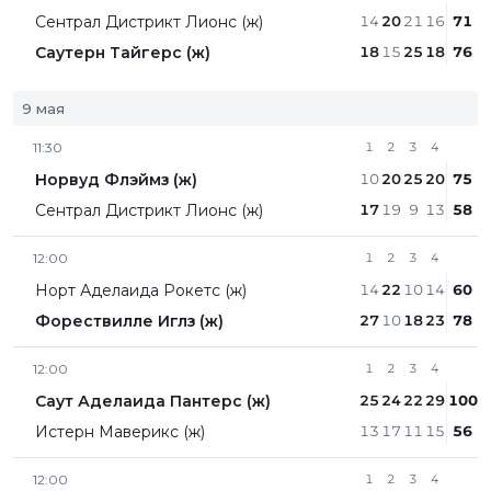
Сентрал Дистрикт Лионc (ж)
14
20
21
16
71
Саутерн Тайгерс (ж)
18
15
25
18
76
9 мая
11:30
1
2
3
4
Норвуд Флэймз (ж)
10
20
25
20
75
Сентрал Дистрикт Лионc (ж)
17
19
9
13
58
12:00
1
2
3
4
Норт Аделаида Рокетс (ж)
14
22
10
14
60
Форествилле Иглз (ж)
27
10
18
23
78
12:00
1
2
3
4
Саут Аделаида Пантерс (ж)
25
24
22
29
100
Истерн Маверикс (ж)
13
17
11
15
56
12:00
1
2
3
4