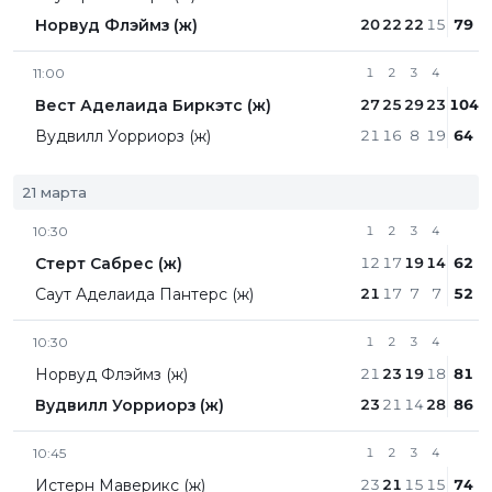
Норвуд Флэймз (ж)
20
22
22
15
79
11:00
1
2
3
4
Вест Аделаида Биркэтс (ж)
27
25
29
23
104
Вудвилл Уорриорз (ж)
21
16
8
19
64
21 марта
10:30
1
2
3
4
Стерт Сабрес (ж)
12
17
19
14
62
Саут Аделаида Пантерс (ж)
21
17
7
7
52
10:30
1
2
3
4
Норвуд Флэймз (ж)
21
23
19
18
81
Вудвилл Уорриорз (ж)
23
21
14
28
86
10:45
1
2
3
4
Истерн Маверикс (ж)
23
21
15
15
74