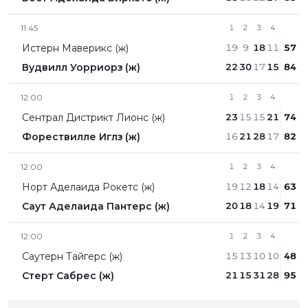
11:45
1
2
3
4
Истерн Маверикс (ж)
19
9
18
11
57
Вудвилл Уорриорз (ж)
22
30
17
15
84
12:00
1
2
3
4
Сентрал Дистрикт Лионc (ж)
23
15
15
21
74
Форествилле Иглз (ж)
16
21
28
17
82
12:00
1
2
3
4
Норт Аделаида Рокетс (ж)
19
12
18
14
63
Саут Аделаида Пантерс (ж)
20
18
14
19
71
12:00
1
2
3
4
Саутерн Тайгерс (ж)
15
13
10
10
48
Стерт Сабрес (ж)
21
15
31
28
95