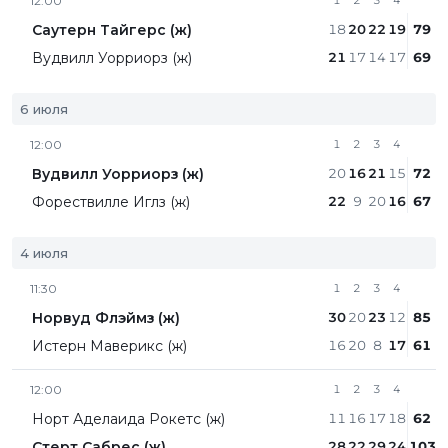
12:00
1
2
3
4
Саутерн Тайгерс (ж)
18
20
22
19
79
Вудвилл Уорриорз (ж)
21
17
14
17
69
6 июля
12:00
1
2
3
4
Вудвилл Уорриорз (ж)
20
16
21
15
72
Форествилле Иглз (ж)
22
9
20
16
67
4 июля
11:30
1
2
3
4
Норвуд Флэймз (ж)
30
20
23
12
85
Истерн Маверикс (ж)
16
20
8
17
61
12:00
1
2
3
4
Норт Аделаида Рокетс (ж)
11
16
17
18
62
Стерт Сабрес (ж)
28
22
29
24
103