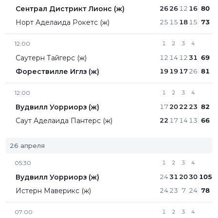
Сентрал Дистрикт Лионc (ж)
26
26
12
16
80
Норт Аделаида Рокетс (ж)
25
15
18
15
73
12:00
1
2
3
4
Саутерн Тайгерс (ж)
12
14
12
31
69
Форествилле Иглз (ж)
19
19
17
26
81
12:00
1
2
3
4
Вудвилл Уорриорз (ж)
17
20
22
23
82
Саут Аделаида Пантерс (ж)
22
17
14
13
66
26 апреля
05:30
1
2
3
4
Вудвилл Уорриорз (ж)
24
31
20
30
105
Истерн Маверикс (ж)
24
23
7
24
78
07:00
1
2
3
4