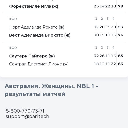
Форествилле Иглз (ж)
25
14
22
18
79
11:00
1
2
3
4
Норт Аделаида Рокетс (ж)
6
20
7
20
53
Вест Аделаида Биркэтс (ж)
30
19
11
16
76
11:00
1
2
3
4
Саутерн Тайгерс (ж)
32
26
11
16
85
Сентрал Дистрикт Лионc (ж)
18
12
11
22
63
Австралия. Женщины. NBL 1 -
результаты матчей
8-800-770-73-71
support@pari.tech