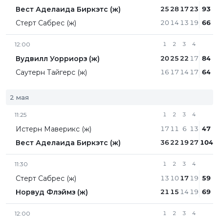
Вест Аделаида Биркэтс (ж)
25
28
17
23
93
Стерт Сабрес (ж)
20
14
13
19
66
12:00
1
2
3
4
Вудвилл Уорриорз (ж)
20
25
22
17
84
Саутерн Тайгерс (ж)
16
17
14
17
64
2 мая
11:25
1
2
3
4
Истерн Маверикс (ж)
17
11
6
13
47
Вест Аделаида Биркэтс (ж)
36
22
19
27
104
11:30
1
2
3
4
Стерт Сабрес (ж)
13
10
17
19
59
Норвуд Флэймз (ж)
21
15
14
19
69
12:00
1
2
3
4