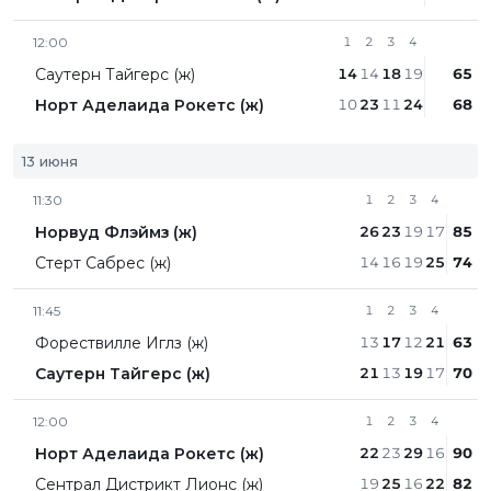
12:00
1
2
3
4
Саутерн Тайгерс (ж)
14
14
18
19
65
Норт Аделаида Рокетс (ж)
10
23
11
24
68
13 июня
11:30
1
2
3
4
Норвуд Флэймз (ж)
26
23
19
17
85
Стерт Сабрес (ж)
14
16
19
25
74
11:45
1
2
3
4
Форествилле Иглз (ж)
13
17
12
21
63
Саутерн Тайгерс (ж)
21
13
19
17
70
12:00
1
2
3
4
Норт Аделаида Рокетс (ж)
22
23
29
16
90
Сентрал Дистрикт Лионc (ж)
19
25
16
22
82