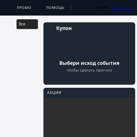
...
А
ПРИЛОЖЕНИЯ
ПРОМО
ПОМОЩЬ
РЕЗУЛЬТАТЫ
Войти
Регистрация
Все
Купон
Выбери исход события
чтобы сделать прогноз
АКЦИИ
Перейти
PARI
Фрибеты на
Мастерс
Осталось 16 Дней