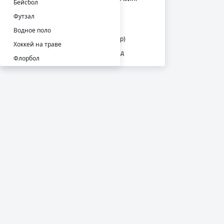
Бейсбол
СТРАНЫ
Футзал
Австралия
Водное поло
Big V (Victorian State Championship)
Хоккей на траве
NBL 1. Север. Финал. До 2-х побед
Флорбол
NBL 1. Запад. Плей-офф
Спорт
NBL 1. Юг. 1/2 финала
Баскетбол 3x3
NBL 1. Запад. 1/2 финала
Американский футбол
NBL 1. Центр. Финал
Пляжный волейбол
NBL 1. Восток. 1/2 финала
Пляжный футбол
Женщины. NBL 1
Бадминтон
Центр. Финал
Лакросс
Север. Финал. До 2-х побед
Регби
Запад. Плей-офф
Австралийский футбол
Восток. Плей-офф
Гэльский спорт
Запад. 1/2 финала
Крикет
Вьетнам