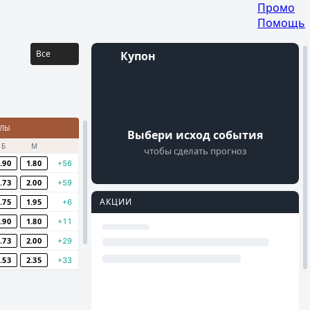
Промо
Помощь
Все
Купон
Войти
АЛЫ
Регистрация
Выбери исход события
Б
М
чтобы сделать прогноз
.90
1.80
+56
.73
2.00
+59
АКЦИИ
.75
1.95
+6
.90
1.80
+11
.73
2.00
+29
.53
2.35
+33