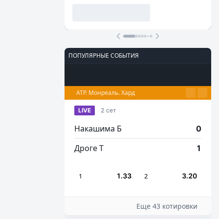
ПОПУЛЯРНЫЕ СОБЫТИЯ
Футбол
Киберспорт
Теннис
Настольный теннис
Баскетбол
ATP. Монреаль. Хард
LIVE
2 сет
Накашима Б
0
Дроге Т
1
1
1.33
2
3.20
Еще 43 котировки