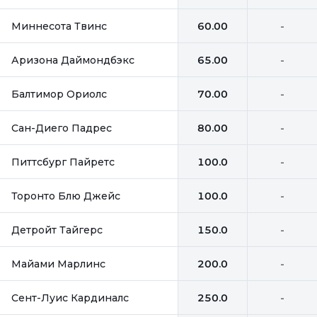
Миннесота Твинс
60.00
-
Аризона Даймондбэкс
65.00
-
Балтимор Ориолс
70.00
-
Сан-Диего Падрес
80.00
-
Питтсбург Пайретс
100.0
-
Торонто Блю Джейс
100.0
-
Детройт Тайгерс
150.0
-
Майами Марлинс
200.0
-
Сент-Луис Кардиналс
250.0
-