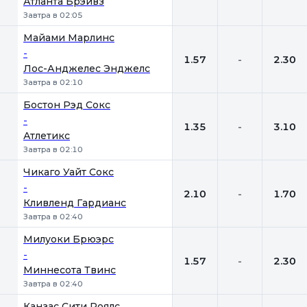
Атланта Брэйвз
Завтра в 02:05
Майами Марлинс
-
1.57
-
2.30
Лос-Анджелес Энджелс
Завтра в 02:10
Бостон Рэд Сокс
-
1.35
-
3.10
Атлетикс
Завтра в 02:10
Чикаго Уайт Сокс
-
2.10
-
1.70
Кливленд Гардианс
Завтра в 02:40
Милуоки Брюэрс
-
1.57
-
2.30
Миннесота Твинс
Завтра в 02:40
Канзас Сити Роялс