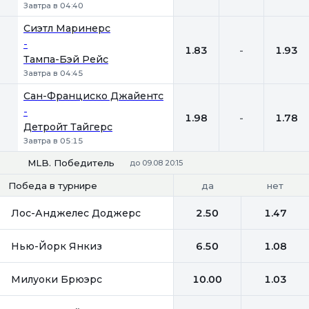
Завтра в 04:40
Сиэтл Маринерс
-
1.83
-
1.93
Тампа-Бэй Рейс
Завтра в 04:45
Сан-Франциско Джайентс
-
1.98
-
1.78
Детройт Тайгерс
Завтра в 05:15
MLB. Победитель
до 09.08 20:15
да
нет
Победа в турнире
Лос-Анджелес Доджерс
2.50
1.47
Нью-Йорк Янкиз
6.50
1.08
Милуоки Брюэрс
10.00
1.03