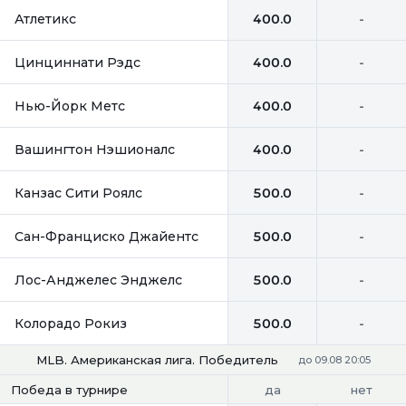
Атлетикс
400.0
-
Цинциннати Рэдс
400.0
-
Нью-Йорк Метс
400.0
-
Вашингтон Нэшионалс
400.0
-
Канзас Сити Роялс
500.0
-
Сан-Франциско Джайентс
500.0
-
Лос-Анджелес Энджелс
500.0
-
Колорадо Рокиз
500.0
-
MLB. Американская лига. Победитель
до 09.08 20:05
да
нет
Победа в турнире