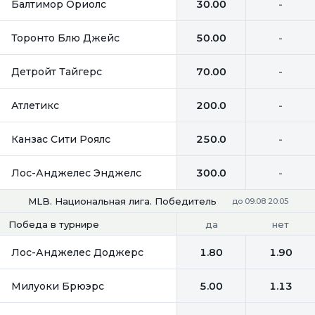
Балтимор Ориолс
30.00
-
Торонто Блю Джейс
50.00
-
Детройт Тайгерс
70.00
-
Атлетикс
200.0
-
Канзас Сити Роялс
250.0
-
Лос-Анджелес Энджелс
300.0
-
MLB. Национальная лига. Победитель
до 09.08 20:05
да
нет
Победа в турнире
Лос-Анджелес Доджерс
1.80
1.90
Милуоки Брюэрс
5.00
1.13