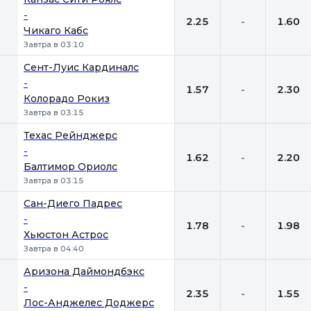
-
2.25
-
1.60
Чикаго Кабс
Завтра в 03:10
Сент-Луис Кардиналс
-
1.57
-
2.30
Колорадо Рокиз
Завтра в 03:15
Техас Рейнджерс
-
1.62
-
2.20
Балтимор Ориолс
Завтра в 03:15
Сан-Диего Падрес
-
1.78
-
1.98
Хьюстон Астрос
Завтра в 04:40
Аризона Даймондбэкс
-
2.35
-
1.55
Лос-Анджелес Доджерс