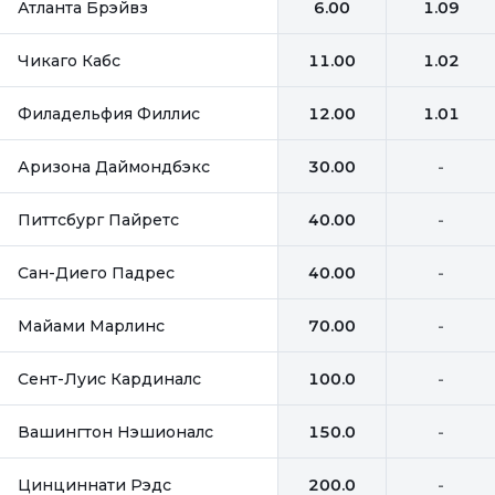
Атланта Брэйвз
6.00
1.09
Чикаго Кабс
11.00
1.02
Филадельфия Филлис
12.00
1.01
Аризона Даймондбэкс
30.00
-
Питтсбург Пайретс
40.00
-
Сан-Диего Падрес
40.00
-
Майами Марлинс
70.00
-
Сент-Луис Кардиналс
100.0
-
Вашингтон Нэшионалс
150.0
-
Цинциннати Рэдс
200.0
-