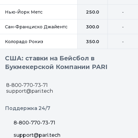
Нью-Йорк Метс
250.0
-
Сан-Франциско Джайентс
300.0
-
Колорадо Рокиз
350.0
-
США: ставки на Бейсбол в
Букмекерской Компании PARI
8-800-770-73-71
support@pari.tech
Поддержка 24/7
8-800-770-73-71
support@pari.tech