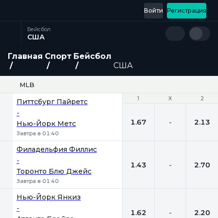
Войти
Регистрация
Бейсбол
США
Главная
Спорт
Бейсбол
США
MLB
1
1
Х
Х
2
2
Питтсбург Пайретс
-
1.67
-
2.13
Нью-Йорк Метс
Завтра в 01:40
Филадельфия Филлис
-
1.43
-
2.70
Торонто Блю Джейс
Завтра в 01:40
Нью-Йорк Янкиз
-
1.62
-
2.20