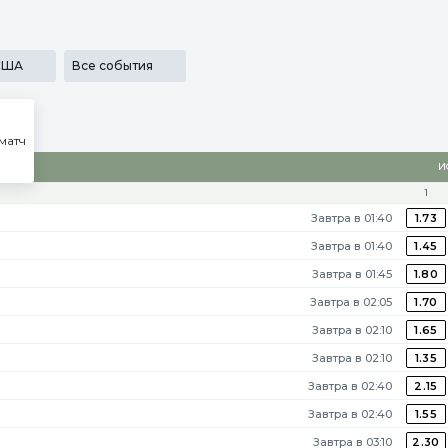
льности
SECRET
Медиа
Приложения
Результаты
...
США
Все события
матч
И
1
Войти
Завтра в 01:40
1.73
Регистрация
Завтра в 01:40
1.45
Завтра в 01:45
1.80
Завтра в 02:05
1.70
Завтра в 02:10
1.65
Завтра в 02:10
1.35
Завтра в 02:40
2.15
Завтра в 02:40
1.55
Завтра в 03:10
2.30