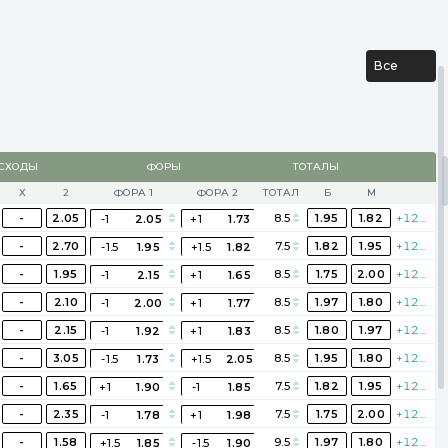
Все
СХОДЫ
ФОРЫ
ТОТАЛЫ
Х
2
ФОРА 1
ФОРА 2
ТОТАЛ
Б
М
-
2.05
8.5
1.95
1.82
+125
-1
2.05
+1
1.73
-
2.70
7.5
1.82
1.95
+125
-1.5
1.95
+1.5
1.82
-
1.95
8.5
1.75
2.00
+125
-1
2.15
+1
1.65
-
2.10
8.5
1.97
1.80
+125
-1
2.00
+1
1.77
-
2.15
8.5
1.80
1.97
+125
-1
1.92
+1
1.83
-
3.05
8.5
1.95
1.80
+120
-1.5
1.73
+1.5
2.05
-
1.65
7.5
1.82
1.95
+125
+1
1.90
-1
1.85
-
2.35
7.5
1.75
2.00
+125
-1
1.78
+1
1.98
-
1.58
9.5
1.97
1.80
+125
+1.5
1.85
-1.5
1.90