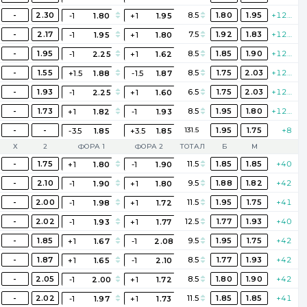
-
2.30
8.5
1.80
1.95
+125
-1
1.80
+1
1.95
-
2.17
7.5
1.92
1.83
+121
-1
1.95
+1
1.80
-
1.95
8.5
1.85
1.90
+125
-1
2.25
+1
1.62
-
1.55
8.5
1.75
2.03
+125
+1.5
1.88
-1.5
1.87
-
1.93
6.5
1.75
2.03
+125
-1
2.25
+1
1.60
-
1.73
8.5
1.95
1.80
+125
+1
1.82
-1
1.93
-
-
131.5
1.95
1.75
+8
-3.5
1.85
+3.5
1.85
Х
2
ФОРА 1
ФОРА 2
ТОТАЛ
Б
М
-
1.75
11.5
1.85
1.85
+40
+1
1.80
-1
1.90
-
2.10
9.5
1.88
1.82
+42
-1
1.90
+1
1.80
-
2.00
11.5
1.95
1.75
+41
-1
1.98
+1
1.72
-
2.02
12.5
1.77
1.93
+40
-1
1.93
+1
1.77
-
1.85
9.5
1.95
1.75
+42
+1
1.67
-1
2.08
-
1.87
8.5
1.77
1.93
+42
+1
1.65
-1
2.10
-
2.05
8.5
1.80
1.90
+42
-1
2.00
+1
1.72
-
2.02
11.5
1.85
1.85
+41
-1
1.97
+1
1.73