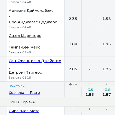
Завтра в 04:40
Аризона Даймондбэкс
-
2.35
-
1.55
Лос-Анджелес Доджерс
Завтра в 04:40
Сиэтл Маринерс
-
1.80
-
1.95
Тампа-Бэй Рейс
Завтра в 04:45
Сан-Франциско Джайентс
-
2.05
-
1.73
Детройт Тайгерс
Завтра в 05:15
Фора
Фора
1
1
2
2
15 матчей
-3.5
+3.5
Хозяева — Гости
1.83
1.87
MiLB. Triple-A
1
1
Х
Х
2
2
Сиракьюз Метс