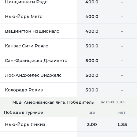
Цинциннати Рэдс
400.0
-
Нью-Йорк Метс
400.0
-
Вашингтон Нэшионалс
400.0
-
Канзас Сити Роялс
500.0
-
Сан-Франциско Джайентс
500.0
-
Лос-Анджелес Энджелс
500.0
-
Колорадо Рокиз
500.0
-
MLB. Американская лига. Победитель
до 09.08 20:05
да
нет
Победа в турнире
Нью-Йорк Янкиз
3.00
1.35