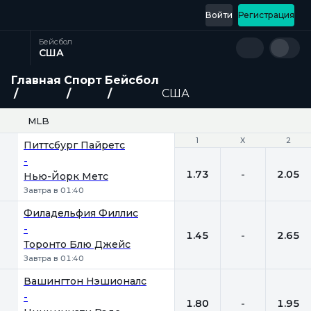
Войти
Регистрация
Бейсбол
США
Главная
Спорт
Бейсбол
США
MLB
1
1
Х
Х
2
2
Питтсбург Пайретс
-
1.73
-
2.05
Нью-Йорк Метс
Завтра в 01:40
Филадельфия Филлис
-
1.45
-
2.65
Торонто Блю Джейс
Завтра в 01:40
Вашингтон Нэшионалс
-
1.80
-
1.95