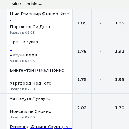
MiLB. Double-A
1
Х
2
Нью Гемпшир Фишер Кэтс
-
1.85
-
1.85
Портленд Си Догз
Завтра в 01:03
Эри СиВулвз
-
1.78
-
1.92
Алтуна Керв
Завтра в 01:05
Бингемтон Рамбл Понис
-
1.75
-
1.95
Хартфорд Ярд Готс
Завтра в 02:00
Чаттануга Лукаутс
-
2.02
-
1.70
Ноксвилль Смокис
Завтра в 02:00
Ричмонд Флаинг Скуиррелс