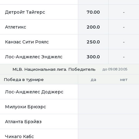
Детройт Тайгерс
70.00
-
Атлетикс
200.0
-
Канзас Сити Роялс
250.0
-
Лос-Анджелес Энджелс
300.0
-
MLB. Национальная лига. Победитель
до 09.08 20:05
да
нет
Победа в турнире
Лос-Анджелес Доджерс
Милуоки Брюэрс
Атланта Брэйвз
Чикаго Кабс