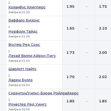
-
1.95
-
1.75
Коламбус Клипперс
Завтра в 01:35
Баффало Бизонс
-
1.65
-
2.10
Норфолк Тайдс
Завтра в 01:35
Вустер Ред Сокс
-
1.73
-
2.00
Лехай Вэлли Айрон Пигс
Завтра в 01:45
Шарлотт Найтс
-
1.70
-
2.02
Дарем Буллз
Завтра в 02:04
Скрэнтон/Уилкс-Бэрре Рэйлрайдерс
-
1.85
-
1.85
Рочестер Ред Уингс
Завтра в 02:05