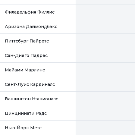
Филадельфия Филлис
Аризона Даймондбэкс
Питтсбург Пайретс
Сан-Диего Падрес
Майами Марлинс
Сент-Луис Кардиналс
Вашингтон Нэшионалс
Цинциннати Рэдс
Нью-Йорк Метс