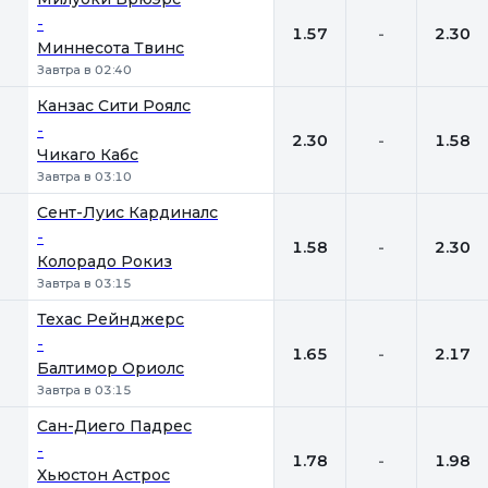
-
1.57
-
2.30
Миннесота Твинс
Завтра в 02:40
Канзас Сити Роялс
-
2.30
-
1.58
Чикаго Кабс
Завтра в 03:10
Сент-Луис Кардиналс
-
1.58
-
2.30
Колорадо Рокиз
Завтра в 03:15
Техас Рейнджерс
-
1.65
-
2.17
Балтимор Ориолс
Завтра в 03:15
Сан-Диего Падрес
-
1.78
-
1.98
Хьюстон Астрос