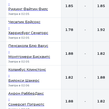
-
1.85
-
1.85
Ридинг Файтин Филс
Завтра в 02:05
Чесапик Бэйсокс
-
1.78
-
1.92
Харрисбург Сенаторс
Завтра в 02:05
Пенсакола Блю Вахус
-
1.88
-
1.82
Монтгомери Бисквитс
Завтра в 02:05
Коламбус Клинстонс
-
1.82
-
1.88
Билокси Шакерс
Завтра в 02:06
Акрон РабберДакс
-
1.88
-
1.82
Сомерсет Пэтриотс