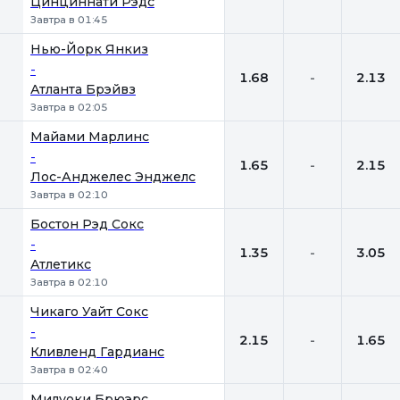
Цинциннати Рэдс
Завтра в 01:45
Нью-Йорк Янкиз
-
1.68
-
2.13
Атланта Брэйвз
Завтра в 02:05
Майами Марлинс
-
1.65
-
2.15
Лос-Анджелес Энджелс
Завтра в 02:10
Бостон Рэд Сокс
-
1.35
-
3.05
Атлетикс
Завтра в 02:10
Чикаго Уайт Сокс
-
2.15
-
1.65
Кливленд Гардианс
Завтра в 02:40
Милуоки Брюэрс