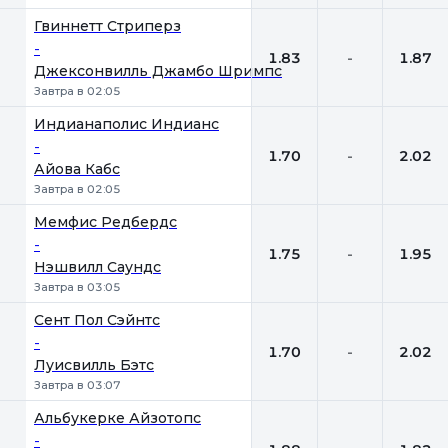
Гвиннетт Стриперз
-
1.83
-
1.87
Джексонвилль Джамбо Шримпс
Завтра в 02:05
Индианаполис Индианс
-
1.70
-
2.02
Айова Кабс
Завтра в 02:05
Мемфис Редбердс
-
1.75
-
1.95
Нэшвилл Саундс
Завтра в 03:05
Сент Пол Сэйнтс
-
1.70
-
2.02
Луисвилль Бэтс
Завтра в 03:07
Альбукерке Айзотопс
-