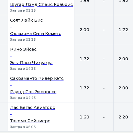
1.88
-
1.82
Шугар Лэнд Спейс Ковбойс
Завтра в 03:35
Солт Лэйк Бис
-
2.00
-
1.72
Оклахома Сити Кометс
Завтра в 03:35
Рино Эйсес
-
1.72
-
2.00
Эль-Пасо Чихуахуа
Завтра в 04:35
Сакраменто Ривер Кэтс
-
1.72
-
2.00
Раунд Рок Экспресс
Завтра в 04:45
Лас Вегас Авиаторс
-
1.60
-
2.20
Такома Рейниерс
Завтра в 05:05