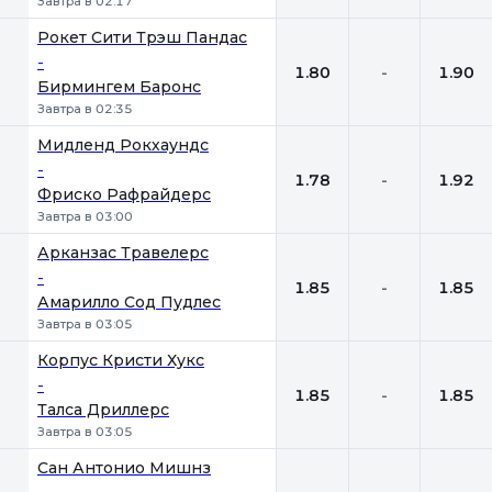
Завтра в 02:17
Рокет Сити Трэш Пандас
-
1.80
-
1.90
Бирмингем Баронс
Завтра в 02:35
Мидленд Рокхаундс
-
1.78
-
1.92
Фриско Рафрайдерс
Завтра в 03:00
Арканзас Травелерс
-
1.85
-
1.85
Амарилло Сод Пудлес
Завтра в 03:05
Корпус Кристи Хукс
-
1.85
-
1.85
Талса Дриллерс
Завтра в 03:05
Сан Антонио Мишнз