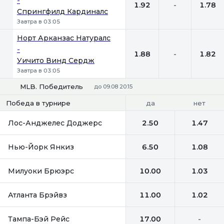
-
1.92
-
1.78
Спрингфилд Кардиналс
Завтра в 03:05
Норт Арканзас Натуралс
-
1.88
-
1.82
Уичито Винд Сердж
Завтра в 03:05
MLB. Победитель
до 09.08 20:15
да
нет
Победа в турнире
Лос-Анджелес Доджерс
2.50
1.47
Нью-Йорк Янкиз
6.50
1.08
Милуоки Брюэрс
10.00
1.03
Атланта Брэйвз
11.00
1.02
Тампа-Бэй Рейс
17.00
-