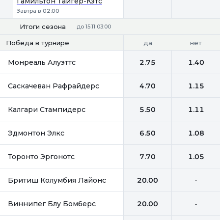
Гамильтон Тайгер-Кэтс
Завтра в 02:00
Итоги сезона
до 15.11 03:00
да
нет
Победа в турнире
Монреаль Алуэттс
2.75
1.40
Саскачеван Рафрайдерс
4.70
1.15
Калгари Стампидерс
5.50
1.11
Эдмонтон Элкс
6.50
1.08
Торонто Эргонотс
7.70
1.05
Бритиш Колумбия Лайонс
20.00
-
Виннипег Блу Бомберс
20.00
-