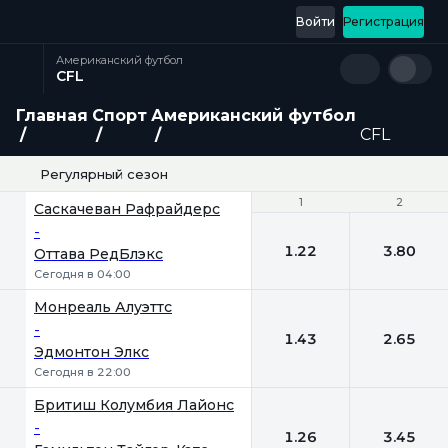
Войти
Регистрация
Американский футбол
CFL
Главная
Спорт
Американский футбол
CFL
Регулярный сезон
1
1
2
2
Саскачеван Рафрайдерс
-
1.22
3.80
Оттава РедБлэкс
Сегодня в 04:00
Монреаль Алуэттс
-
1.43
2.65
Эдмонтон Элкс
Сегодня в 22:00
Бритиш Колумбия Лайонс
-
1.26
3.45