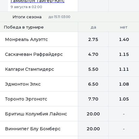
Гамильтон Тайгер-Кэтс
9 августа в 02:00
Итоги сезона
до 15.11 03:00
да
нет
Победа в турнире
Монреаль Алуэттс
2.75
1.40
Саскачеван Рафрайдерс
4.70
1.15
Калгари Стампидерс
5.50
1.11
Эдмонтон Элкс
6.50
1.08
Торонто Эргонотс
7.70
1.05
Бритиш Колумбия Лайонс
20.00
-
Виннипег Блу Бомберс
20.00
-