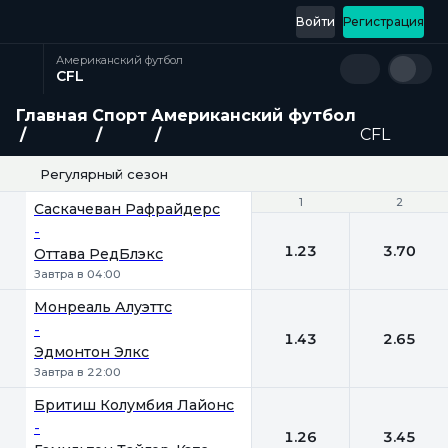
Войти
Регистрация
Американский футбол
CFL
Главная
Спорт
Американский футбол
CFL
Регулярный сезон
1
1
2
2
Саскачеван Рафрайдерс
-
1.23
3.70
Оттава РедБлэкс
Завтра в 04:00
Монреаль Алуэттс
-
1.43
2.65
Эдмонтон Элкс
Завтра в 22:00
Бритиш Колумбия Лайонс
-
1.26
3.45