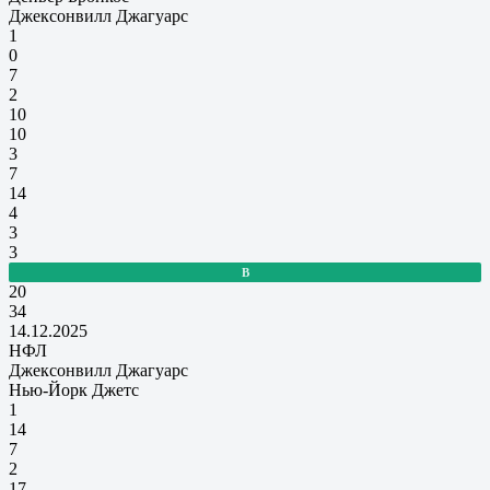
Джексонвилл Джагуарс
1
0
7
2
10
10
3
7
14
4
3
3
В
20
34
14.12.2025
НФЛ
Джексонвилл Джагуарс
Нью-Йорк Джетс
1
14
7
2
17