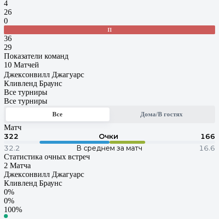
4
26
0
П
36
29
Показатели команд
10 Матчей
Джексонвилл Джагуарс
Кливленд Браунс
Все турниры
Все турниры
Все
Дома/В гостях
Матч
322
Очки
166
32.2
В среднем за матч
16.6
Статистика очных встреч
2 Матча
Джексонвилл Джагуарс
Кливленд Браунс
0%
0%
100%