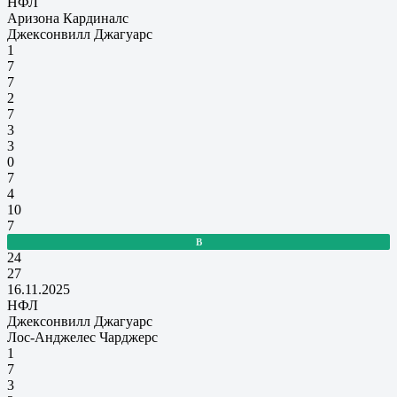
НФЛ
Аризона Кардиналс
Джексонвилл Джагуарс
1
7
7
2
7
3
3
0
7
4
10
7
В
24
27
16.11.2025
НФЛ
Джексонвилл Джагуарс
Лос-Анджелес Чарджерс
1
7
3