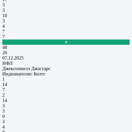
3
3
10
3
4
7
7
В
48
20
07.12.2025
НФЛ
Джексонвилл Джагуарс
Индианаполис Колтс
1
14
7
2
14
3
3
0
3
4