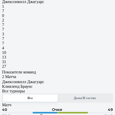
Джексонвилл Джагуарс
1
7
0
2
7
7
3
7
7
4
10
13
31
27
Показатели команд
2 Матча
Джексонвилл Джагуарс
Кливленд Браунс
Все турниры
Все
Дома/В гостях
Матч
40
Очки
49