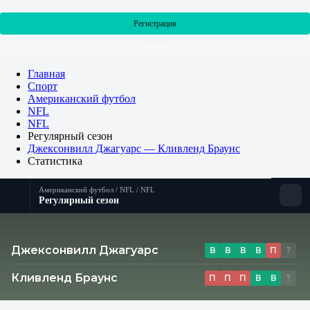
Регистрация
Войти
Главная
Спорт
Американский футбол
NFL
NFL
Регулярный сезон
Джексонвилл Джагуарс — Кливленд Браунс
Статистика
Американский футбол / NFL / NFL
Регулярный сезон
Матч
Джексонвилл Джагуарс
В
В
В
В
П
?
Кливленд Браунс
П
П
П
В
В
?