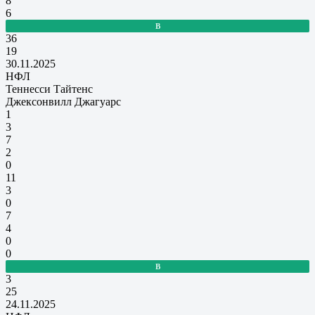
8
6
В
36
19
30.11.2025
НФЛ
Теннесси Тайтенс
Джексонвилл Джагуарс
1
3
7
2
0
11
3
0
7
4
0
0
В
3
25
24.11.2025