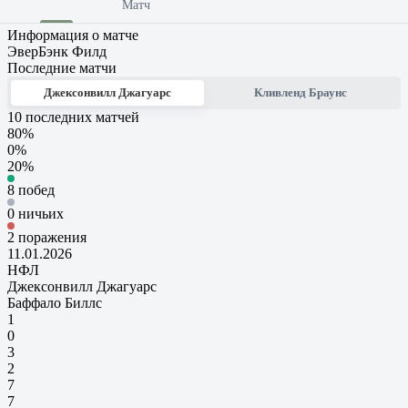
Матч
Информация о матче
ЭверБэнк Филд
Последние матчи
Джексонвилл Джагуарс
Кливленд Браунс
10 последних матчей
80%
0%
20%
8 побед
0 ничьих
2 поражения
11.01.2026
НФЛ
Джексонвилл Джагуарс
Баффало Биллс
1
0
3
2
7
7