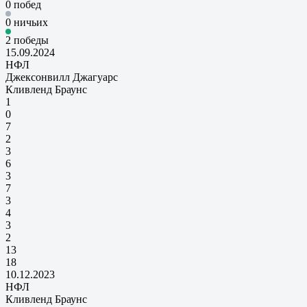
0 побед
0 ничьих
2 победы
15.09.2024
НФЛ
Джексонвилл Джагуарс
Кливленд Браунс
1
0
7
2
3
6
3
7
3
4
3
2
13
18
10.12.2023
НФЛ
Кливленд Браунс