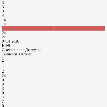
3
3
3
4
14
14
П
24
27
04.01.2026
НФЛ
Джексонвилл Джагуарс
Теннесси Тайтенс
1
7
7
2
24
0
3
3
0
4
7
0