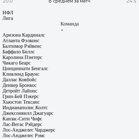
20.0
В среднем за матч
24.5
НФЛ
Лига
Команда
Аризона Кардиналс
Атланта Фэлконс
Балтимор Рэйвенс
Баффало Биллс
Каролина Пэнтерс
Чикаго Беарc
Цинциннати Бенгалс
Кливленд Браунс
Даллас Ковбойс
Денвер Бронкос
Детройт Лайонс
Грин-Бей Пэкерс
Хьюстон Тексанс
Индианаполис Колтс
Джексонвилл Джагуарс
Канзас-Сити Чифс
Лас-Вегас Рэйдерс
Лос-Анджелес Чарджерс
Лос-Анджелес Рэмс