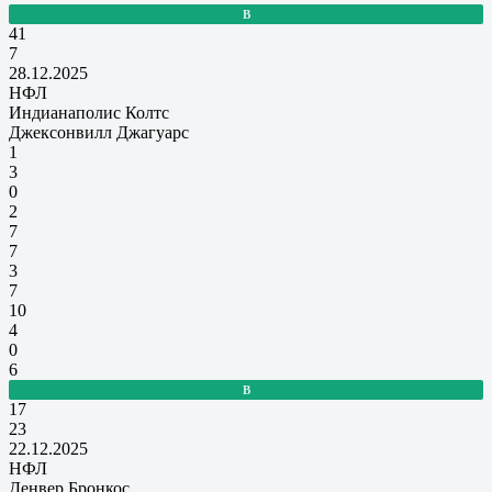
В
41
7
28.12.2025
НФЛ
Индианаполис Колтс
Джексонвилл Джагуарс
1
3
0
2
7
7
3
7
10
4
0
6
В
17
23
22.12.2025
НФЛ
Денвер Бронкос