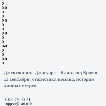
0
0-0
0
0
0-0
0
0
0-0
0
0
0-0
0
0
0-0
0
Джексонвилл Джагуарс – Кливленд Браунс
13 сентября: статистика команд, история
личных встреч
8-800-770-73-71
support@pari.tech