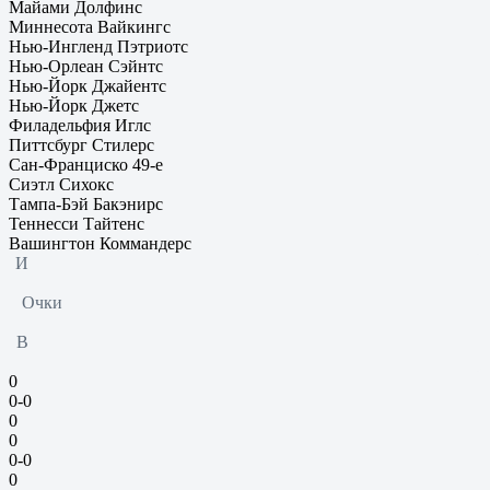
Майами Долфинс
Миннесота Вайкингс
Нью-Ингленд Пэтриотс
Нью-Орлеан Сэйнтс
Нью-Йорк Джайентс
Нью-Йорк Джетс
Филадельфия Иглс
Питтсбург Стилерс
Сан-Франциско 49-е
Сиэтл Сихокс
Тампа-Бэй Бакэнирс
Теннесси Тайтенс
Вашингтон Коммандерс
И
Очки
В
0
0-0
0
0
0-0
0