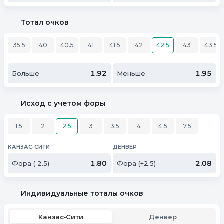
Тотал очков
35.5
40
40.5
41
41.5
42
42.5
43
43.5
1.92
1.95
Больше
Меньше
Исход с учетом форы
1.5
2
2.5
3
3.5
4
4.5
7.5
КАНЗАС‑СИТИ
ДЕНВЕР
1.80
2.08
Фора (‑2.5)
Фора (+2.5)
Индивидуальные тоталы очков
Канзас‑Сити
Денвер