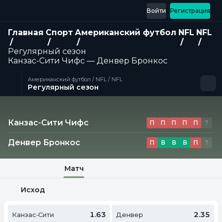
Войти
Регистрация
Главная
Спорт
Американский футбол
NFL
NFL
Регулярный сезон
Канзас-Сити Чифс — Денвер Бронкос
Американский футбол / NFL / NFL
Регулярный сезон
Матч
Канзас-Сити Чифс
П
П
П
П
П
?
Денвер Бронкос
П
В
В
В
П
?
Матч
Исход
1.63
2.35
Канзас‑Сити
Денвер