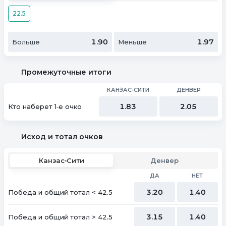
22.5
1.90
1.97
Больше
Меньше
Промежуточные итоги
КАНЗАС‑СИТИ
ДЕНВЕР
1.83
2.05
Кто наберет 1‑е очко
Исход и тотал очков
Канзас‑Сити
Денвер
ДА
НЕТ
3.20
1.40
Победа и общий тотал < 42.5
3.15
1.40
Победа и общий тотал > 42.5