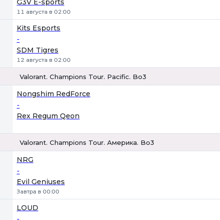
G3V E-sports
11 августа в 02:00
Kits Esports
-
SDM Tigres
12 августа в 02:00
Valorant. Champions Tour. Pacific. Bo3
1
Х
2
Nongshim RedForce
-
Rex Regum Qeon
Valorant. Champions Tour. Америка. Bo3
1
Х
2
NRG
-
Evil Geniuses
Завтра в 00:00
LOUD
-