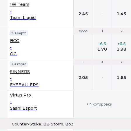
1W Team
-
2.45
-
1.45
Team Liquid
Фора
Фора
1
1
2
2
2-я карта
BCG
-6.5
+6.5
-
1.70
1.98
OG
1
1
Х
Х
2
2
3-я карта
SINNERS
2.05
-
1.65
-
EYEBALLERS
Virtus.Pro
-
+ 4 котировки
Sashi Esport
Counter-Strike. BB Storm. Bo3