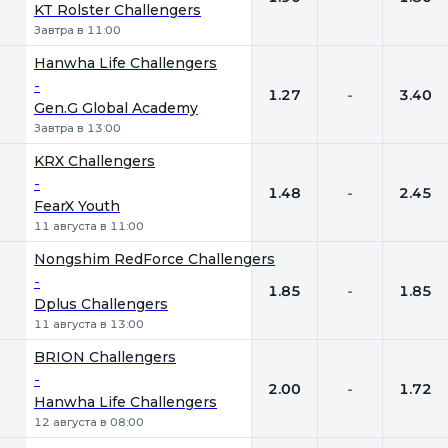
KT Rolster Challengers
Завтра в 11:00
Hanwha Life Challengers
-
1.27
-
3.40
Gen.G Global Academy
Завтра в 13:00
KRX Challengers
-
1.48
-
2.45
FearX Youth
11 августа в 11:00
Nongshim RedForce Challengers
-
1.85
-
1.85
Dplus Challengers
11 августа в 13:00
BRION Challengers
-
2.00
-
1.72
Hanwha Life Challengers
12 августа в 08:00