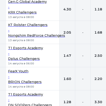
Gen.G Global Academy
-
4.30
-
1.18
KRX Challengers
13 августа в 08:00
KT Rolster Challengers
-
2.05
-
1.68
Nongshim RedForce Challengers
13 августа в 08:00
T1 Esports Academy
-
1.47
-
2.50
Dplus Challengers
14 августа в 06:00
FearX Youth
-
1.60
-
2.20
BRION Challengers
14 августа в 08:00
T1 Esports Academy
-
1.28
-
3.30
DN SOOPers Challengers