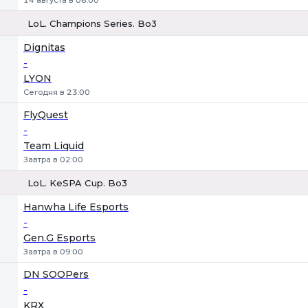
14 августа в 06:00
LoL. Champions Series. Bo3
1
Х
2
Dignitas
-
LYON
Сегодня в 23:00
FlyQuest
-
Team Liquid
Завтра в 02:00
LoL. KeSPA Cup. Bo3
1
Х
2
Hanwha Life Esports
-
Gen.G Esports
Завтра в 09:00
DN SOOPers
-
KRX