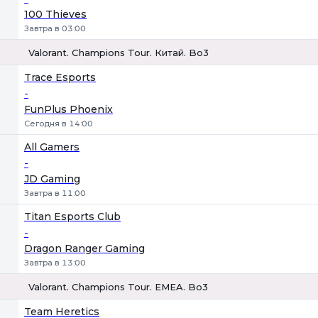
100 Thieves
Завтра в 03:00
Valorant. Champions Tour. Китай. Bo3
1
Х
2
Trace Esports
-
FunPlus Phoenix
Сегодня в 14:00
All Gamers
-
JD Gaming
Завтра в 11:00
Titan Esports Club
-
Dragon Ranger Gaming
Завтра в 13:00
Valorant. Champions Tour. EMEA. Bo3
1
Х
2
Team Heretics