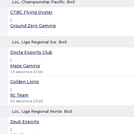
LoL. Championship Pacific. Bo5
1
Х
2
CTBC Flying Oyster
-
Ground Zero Gaming
LoL. Liga Regional Sur. Bo5
1
Х
2
Docta Esports Club
-
Maze Gaming
19 августа в 23:00
Golden Lions
-
9z Team
25 августа в 23:00
LoL. Liga Regional Norte. Bo5
1
Х
2
Zeu5 Esports
-