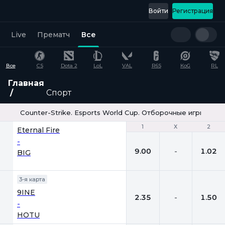
Войти
Регистрация
Live
Прематч
Все
Все
CS
Dota 2
LoL
VAL
R6S
KoG
RL
Главная
Спорт
Counter-Strike. Esports World Cup. Отборочные игры. Bo3
1
1
Х
Х
2
2
Eternal Fire
-
9.00
-
1.02
BIG
3-я карта
9INE
2.35
-
1.50
-
HOTU