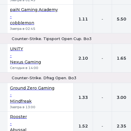
Завтра в 02:45
paiN Gaming Academy
-
1.11
-
5.50
cobblemon
Завтра в 02:45
Counter-Strike. Tipsport Open Cup. Bo3
1
Х
2
UNiTY
-
2.10
-
1.65
Nexus Gaming
Сегодня в 14:00
Counter-Strike. Dfrag Open. Bo3
1
Х
2
Ground Zero Gaming
-
1.33
-
3.00
Mindfreak
Завтра в 13:00
Rooster
-
1.52
-
2.35
Abyssal