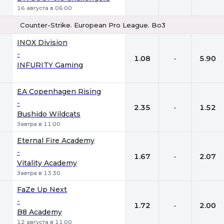
16 августа в 06:00
Counter-Strike. European Pro League. Bo3
1
Х
2
INOX Division
-
1.08
-
5.90
INFURITY Gaming
EA Copenhagen Rising
-
2.35
-
1.52
Bushido Wildcats
Завтра в 11:00
Eternal Fire Academy
-
1.67
-
2.07
Vitality Academy
Завтра в 13:30
FaZe Up Next
-
1.72
-
2.00
B8 Academy
12 августа в 11:00