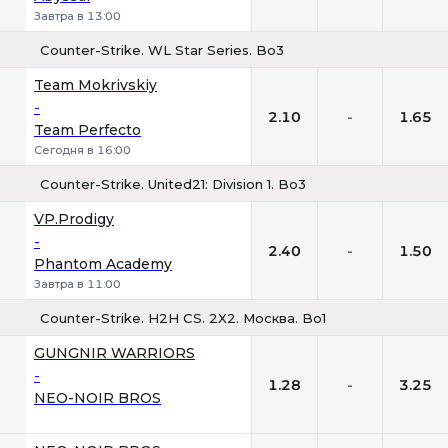
Завтра в 13:00
Counter-Strike. WL Star Series. Bo3
1
Х
2
Team Mokrivskiy
-
2.10
-
1.65
Team Perfecto
Сегодня в 16:00
Counter-Strike. United21: Division 1. Bo3
1
Х
2
VP.Prodigy
-
2.40
-
1.50
Phantom Academy
Завтра в 11:00
Counter-Strike. H2H CS. 2X2. Москва. Bo1
1
Х
2
GUNGNIR WARRIORS
-
1.28
-
3.25
NEO-NOIR BROS