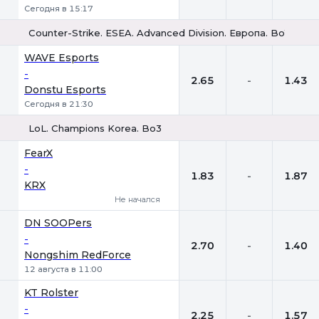
Сегодня в 15:17
Counter-Strike. ESEA. Advanced Division. Европа. Bo1
1
Х
2
WAVE Esports
-
2.65
-
1.43
Donstu Esports
Сегодня в 21:30
LoL. Champions Korea. Bo3
1
Х
2
FearX
-
1.83
-
1.87
KRX
Не начался
DN SOOPers
-
2.70
-
1.40
Nongshim RedForce
12 августа в 11:00
KT Rolster
-
2.25
-
1.57