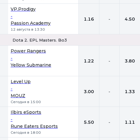
VP.Prodigy
-
1.16
-
4.50
Passion Academy
12 августа в 13:30
Dota 2. EPL Masters. Bo3
1
Х
2
Power Rangers
-
1.22
-
3.80
Yellow Submarine
Level Up
-
3.00
-
1.33
MOUZ
Сегодня в 15:00
Ilbirs eSports
-
5.50
-
1.11
Rune Eaters Esports
Сегодня в 18:00