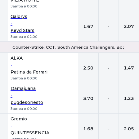
MEIA NOITE
Завтра в 00:00
Galorys
-
1.67
-
2.07
Keyd Stars
Завтра в 02:00
Counter-Strike. CCT. South America Challengers. Bo3
1
Х
2
ALKA
-
2.50
-
1.47
Patins da Ferrari
Завтра в 00:00
Damajuana
-
3.70
-
1.23
pugdesonesto
Завтра в 00:00
Gremio
-
1.68
-
2.05
QUINTESSENCIA