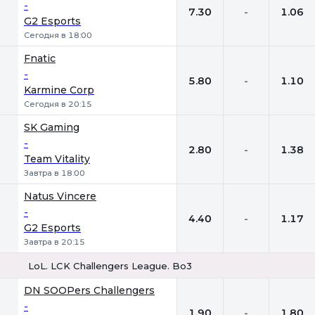
-
7.30
-
1.06
G2 Esports
Сегодня в 18:00
Fnatic
-
5.80
-
1.10
Karmine Corp
Сегодня в 20:15
SK Gaming
-
2.80
-
1.38
Team Vitality
Завтра в 18:00
Natus Vincere
-
4.40
-
1.17
G2 Esports
Завтра в 20:15
LoL. LCK Challengers League. Bo3
1
Х
2
DN SOOPers Challengers
-
1.90
-
1.80