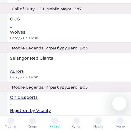
Call of Duty. CDL Mobile Major. Bo7
1
Х
2
OUG
-
Wolves
Сегодня в 16:00
Mobile Legends. Игры будущего. Bo3
1
Х
2
Selangor Red Giants
-
Aurora
Сегодня в 14:00
Mobile Legends. Игры будущего. Bo5
1
Х
2
Onic Esports
-
Bigetron by Vitality
Сегодня в 16:00
Mobile Legends. MPL. Малайзия. Bo3
Главная
Спорт
Кибер
Купон
Медиа
Меню
Главная
Спорт
Кибер
Купон
Медиа
Меню