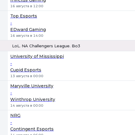
Invictus Gaming
16 августа в 12:00
Top Esports
-
EDward Gaming
16 августа в 14:00
LoL. NA Challengers League. Bo3
1
Х
2
University of Mississippi
-
Cupid Esports
13 августа в 00:00
Maryville University
-
Winthrop University
14 августа в 00:00
NRG
-
Contingent Esports