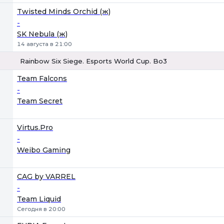
Twisted Minds Orchid (ж)
-
SK Nebula (ж)
14 августа в 21:00
Rainbow Six Siege. Esports World Cup. Bo3
1
Х
2
Team Falcons
-
Team Secret
Virtus.Pro
-
Weibo Gaming
CAG by VARREL
-
Team Liquid
Сегодня в 20:00