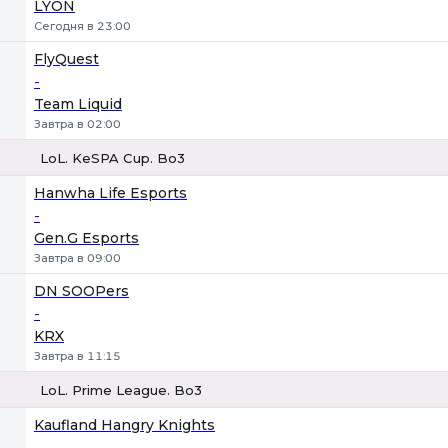
LYON
Сегодня в 23:00
FlyQuest
-
Team Liquid
Завтра в 02:00
LoL. KeSPA Cup. Bo3
1
Х
2
Hanwha Life Esports
-
Gen.G Esports
Завтра в 09:00
DN SOOPers
-
KRX
Завтра в 11:15
LoL. Prime League. Bo3
1
Х
2
Kaufland Hangry Knights
-