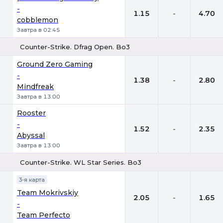
-
1.15
-
4.70
cobblemon
Завтра в 02:45
Counter-Strike. Dfrag Open. Bo3
1
Х
2
Ground Zero Gaming
-
1.38
-
2.80
Mindfreak
Завтра в 13:00
Rooster
-
1.52
-
2.35
Abyssal
Завтра в 13:00
Counter-Strike. WL Star Series. Bo3
1
Х
2
3-я карта
Team Mokrivskiy
2.05
-
1.65
-
Team Perfecto