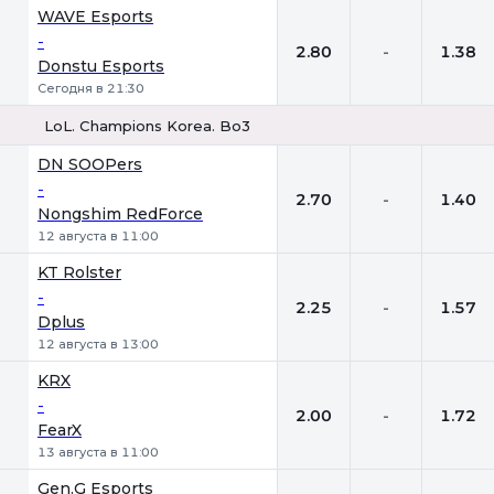
1
Х
2
WAVE Esports
-
2.80
-
1.38
Donstu Esports
Сегодня в 21:30
LoL. Champions Korea. Bo3
1
Х
2
DN SOOPers
-
2.70
-
1.40
Nongshim RedForce
12 августа в 11:00
KT Rolster
-
2.25
-
1.57
Dplus
12 августа в 13:00
KRX
-
2.00
-
1.72
FearX
13 августа в 11:00
Gen.G Esports