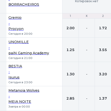
Котировок нет
BORRACHEIROS
1
1
Х
Х
2
2
Gremio
-
2.00
-
1.72
Procyon
Сегодня в 20:00
UNOMILLE
-
1.25
-
3.55
paiN Gaming Academy
Сегодня в 21:00
BESTIA
-
1.30
-
3.20
Isurus
Сегодня в 23:00
Metanoia Wolves
-
2.85
-
1.37
MEIA NOITE
Завтра в 00:00