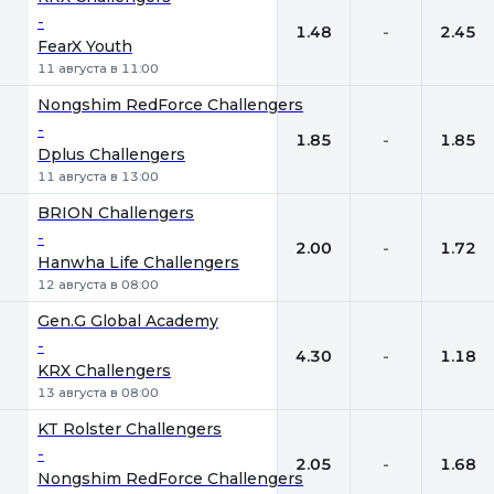
-
1.48
-
2.45
FearX Youth
11 августа в 11:00
Nongshim RedForce Challengers
-
1.85
-
1.85
Dplus Challengers
11 августа в 13:00
BRION Challengers
-
2.00
-
1.72
Hanwha Life Challengers
12 августа в 08:00
Gen.G Global Academy
-
4.30
-
1.18
KRX Challengers
13 августа в 08:00
KT Rolster Challengers
-
2.05
-
1.68
Nongshim RedForce Challengers