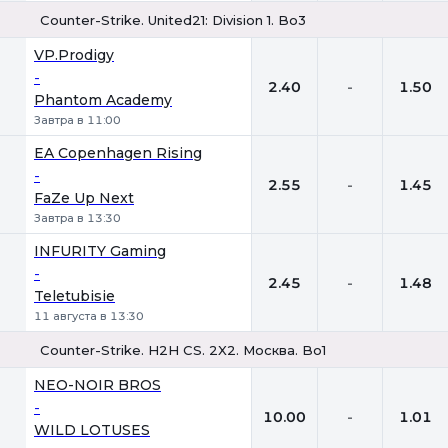
Counter-Strike. United21: Division 1. Bo3
1
Х
2
VP.Prodigy
-
2.40
-
1.50
Phantom Academy
Завтра в 11:00
EA Copenhagen Rising
-
2.55
-
1.45
FaZe Up Next
Завтра в 13:30
INFURITY Gaming
-
2.45
-
1.48
Teletubisie
11 августа в 13:30
Counter-Strike. H2H CS. 2X2. Москва. Bo1
1
Х
2
NEO-NOIR BROS
-
10.00
-
1.01
WILD LOTUSES