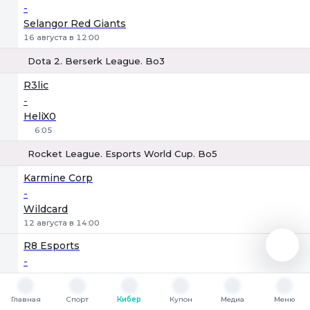
-
Selangor Red Giants
16 августа в 12:00
Dota 2. Berserk League. Bo3
1
Х
2
R3lic
-
HeliX0
6:05
Rocket League. Esports World Cup. Bo5
1
Х
2
Karmine Corp
-
Wildcard
12 августа в 14:00
R8 Esports
-
Team Falcons
12 августа в 14:50
Главная
Спорт
Кибер
Купон
Медиа
Меню
Главная
Спорт
Кибер
Купон
Медиа
Меню