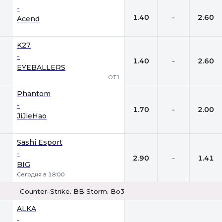
-
1.40
-
2.60
Acend
K27
-
1.40
-
2.60
EYEBALLERS
ОТ1
Phantom
-
1.70
-
2.00
JiJieHao
Sashi Esport
-
2.90
-
1.41
BIG
Сегодня в 18:00
Counter-Strike. BB Storm. Bo3
ALKA
-