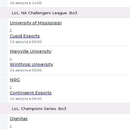
16 августа в 14:00
LoL. NA Challengers League. Bo3
1
Х
2
University of Mississippi
-
Cupid Esports
13 августа в 00:00
Maryville University
-
Winthrop University
14 августа в 00:00
NRG
-
Contingent Esports
14 августа в 06:00
LoL. Champions Series. Bo3
1
Х
2
Dignitas
-