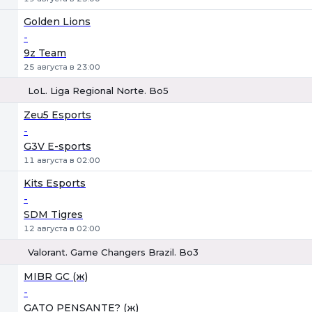
Golden Lions
-
9z Team
25 августа в 23:00
LoL. Liga Regional Norte. Bo5
1
Х
2
Zeu5 Esports
-
G3V E-sports
11 августа в 02:00
Kits Esports
-
SDM Tigres
12 августа в 02:00
Valorant. Game Changers Brazil. Bo3
1
Х
2
MIBR GC (ж)
-
GATO PENSANTE? (ж)