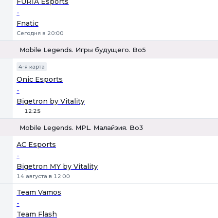
FURIA Esports
-
Fnatic
Сегодня в 20:00
Mobile Legends. Игры будущего. Bo5
1
Х
2
4-я карта
Onic Esports
-
Bigetron by Vitality
12:25
Mobile Legends. MPL. Малайзия. Bo3
1
Х
2
AC Esports
-
Bigetron MY by Vitality
14 августа в 12:00
Team Vamos
-
Team Flash