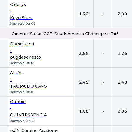
Galorys
-
1.72
-
2.00
Keyd Stars
Завтра в 02:00
Counter-Strike. CCT. South America Challengers. Bo3
1
Х
2
Damajuana
-
3.55
-
1.25
pugdesonesto
Завтра в 00:00
ALKA
-
2.45
-
1.48
TROPA DO CAPS
Завтра в 00:00
Gremio
-
1.68
-
2.05
QUINTESSENCIA
Завтра в 02:45
paiN Gaming Academy