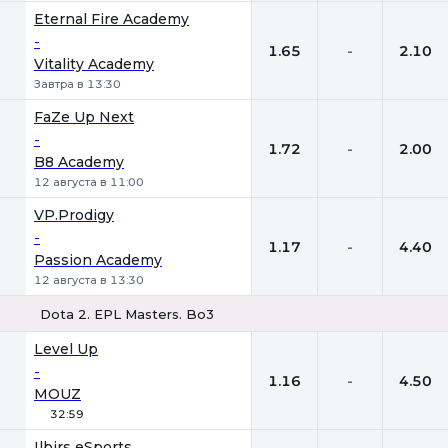
Eternal Fire Academy
-
1.65
-
2.10
Vitality Academy
Завтра в 13:30
FaZe Up Next
-
1.72
-
2.00
B8 Academy
12 августа в 11:00
VP.Prodigy
-
1.17
-
4.40
Passion Academy
12 августа в 13:30
Dota 2. EPL Masters. Bo3
1
Х
2
Level Up
-
1.16
-
4.50
MOUZ
32:59
Ilbirs eSports