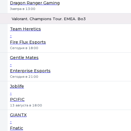
Dragon Ranger Gaming
Завтра в 13:00
Valorant. Champions Tour. EMEA. Bo3
1
Х
2
Team Heretics
-
Fire Flux Esports
Сегодня в 18:00
Gentle Mates
-
Enterprise Esports
Сегодня в 21:00
Joblife
-
PCIFIC
13 августа в 18:00
GIANTX
-
Fnatic