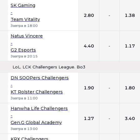
SK Gaming
-
2.80
-
1.38
Team Vitality
Завтра в 18:00
Natus Vincere
-
4.40
-
1.17
G2 Esports
Завтра в 20:15
LoL. LCK Challengers League. Bo3
1
Х
2
DN SOOPers Challengers
-
1.90
-
1.80
KT Rolster Challengers
Завтра в 11:00
Hanwha Life Challengers
-
1.27
-
3.40
Gen.G Global Academy
Завтра в 13:00
KRX Challengers