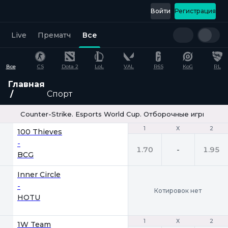
Войти
Регистрация
Live
Прематч
Все
Все
CS
Dota 2
LoL
VAL
R6S
KoG
RL
Главная
Спорт
Counter-Strike. Esports World Cup. Отборочные игры. Bo3
1
1
Х
Х
2
2
100 Thieves
-
1.70
-
1.95
BCG
Inner Circle
-
Котировок нет
HOTU
1
1
Х
Х
2
2
1W Team