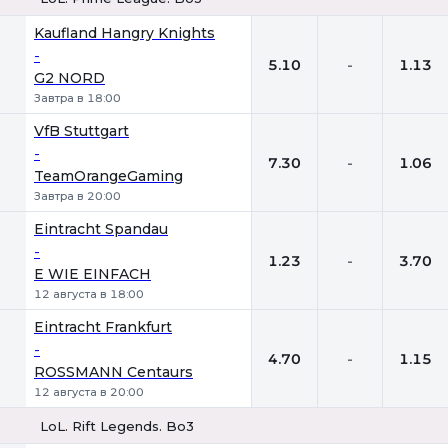
1
Х
2
Kaufland Hangry Knights
-
5.10
-
1.13
G2 NORD
Завтра в 18:00
VfB Stuttgart
-
7.30
-
1.06
TeamOrangeGaming
Завтра в 20:00
Eintracht Spandau
-
1.23
-
3.70
E WIE EINFACH
12 августа в 18:00
Eintracht Frankfurt
-
4.70
-
1.15
ROSSMANN Centaurs
12 августа в 20:00
LoL. Rift Legends. Bo3