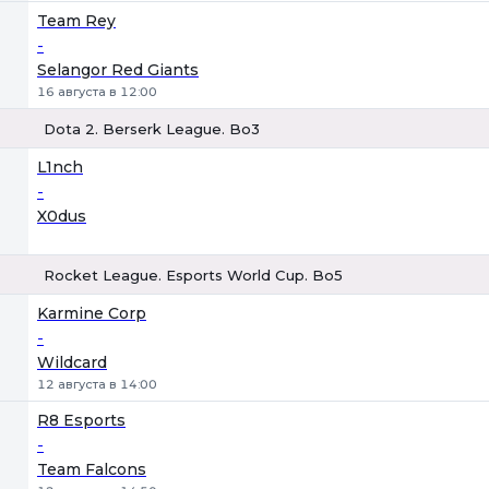
Team Rey
-
Selangor Red Giants
16 августа в 12:00
Dota 2. Berserk League. Bo3
1
Х
2
L1nch
-
X0dus
Rocket League. Esports World Cup. Bo5
1
Х
2
Karmine Corp
-
Wildcard
12 августа в 14:00
R8 Esports
-
Team Falcons