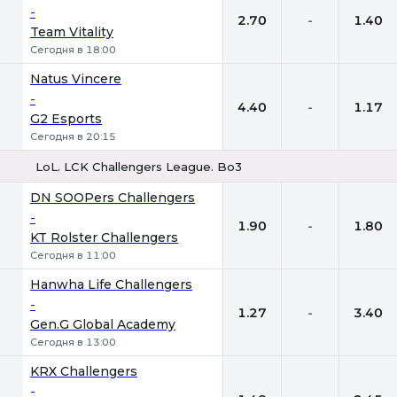
-
2.70
-
1.40
Team Vitality
Сегодня в 18:00
Natus Vincere
-
4.40
-
1.17
G2 Esports
Сегодня в 20:15
LoL. LCK Challengers League. Bo3
1
Х
2
DN SOOPers Challengers
-
1.90
-
1.80
KT Rolster Challengers
Сегодня в 11:00
Hanwha Life Challengers
-
1.27
-
3.40
Gen.G Global Academy
Сегодня в 13:00
KRX Challengers
-