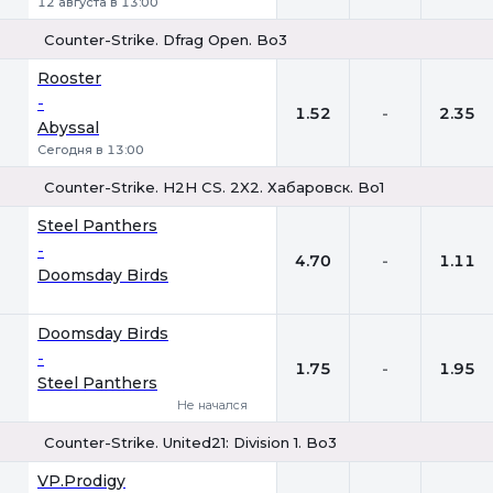
12 августа в 13:00
Counter-Strike. Dfrag Open. Bo3
1
Х
2
Rooster
-
1.52
-
2.35
Abyssal
Сегодня в 13:00
Counter-Strike. H2H CS. 2X2. Хабаровск. Bo1
1
Х
2
Steel Panthers
-
4.70
-
1.11
Doomsday Birds
Doomsday Birds
-
1.75
-
1.95
Steel Panthers
Не начался
Counter-Strike. United21: Division 1. Bo3
1
Х
2
VP.Prodigy