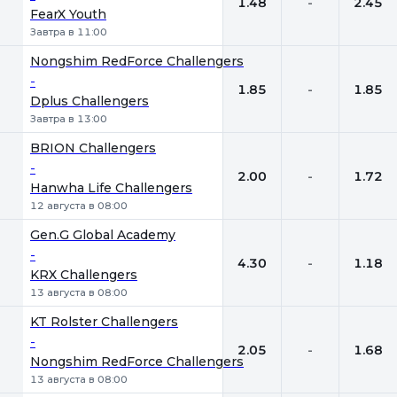
1.48
-
2.45
FearX Youth
Завтра в 11:00
Nongshim RedForce Challengers
-
1.85
-
1.85
Dplus Challengers
Завтра в 13:00
BRION Challengers
-
2.00
-
1.72
Hanwha Life Challengers
12 августа в 08:00
Gen.G Global Academy
-
4.30
-
1.18
KRX Challengers
13 августа в 08:00
KT Rolster Challengers
-
2.05
-
1.68
Nongshim RedForce Challengers
13 августа в 08:00