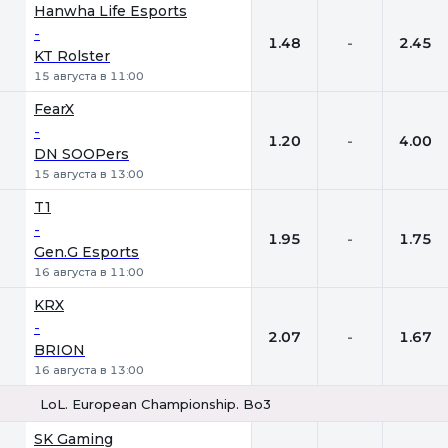
Hanwha Life Esports
-
1.48
-
2.45
KT Rolster
15 августа в 11:00
FearX
-
1.20
-
4.00
DN SOOPers
15 августа в 13:00
T1
-
1.95
-
1.75
Gen.G Esports
16 августа в 11:00
KRX
-
2.07
-
1.67
BRION
16 августа в 13:00
LoL. European Championship. Bo3
1
Х
2
SK Gaming