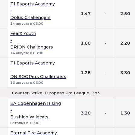
T1 Esports Academy
-
1.47
-
2.50
Dplus Challengers
14 августа в 06:00
FearX Youth
-
1.60
-
2.20
BRION Challengers
14 августа в 08:00
T1 Esports Academy
-
1.28
-
3.30
DN SOOPers Challengers
16 августа в 06:00
Counter-Strike. European Pro League. Bo3
1
Х
2
EA Copenhagen Rising
-
3.20
-
1.30
Bushido Wildcats
Сегодня в 11:00
Eternal Fire Academy