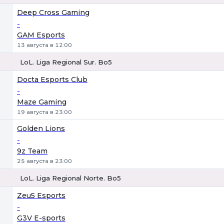
1
Х
2
Deep Cross Gaming
-
GAM Esports
13 августа в 12:00
LoL. Liga Regional Sur. Bo5
1
Х
2
Docta Esports Club
-
Maze Gaming
19 августа в 23:00
Golden Lions
-
9z Team
25 августа в 23:00
LoL. Liga Regional Norte. Bo5
1
Х
2
Zeu5 Esports
-
G3V E-sports