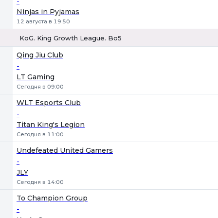
-
Ninjas in Pyjamas
12 августа в 19:50
KoG. King Growth League. Bo5
1
Х
2
Qing Jiu Club
-
LT Gaming
Сегодня в 09:00
WLT Esports Club
-
Titan King's Legion
Сегодня в 11:00
Undefeated United Gamers
-
JLY
Сегодня в 14:00
To Champion Group
-