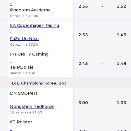
-
2.35
-
1.52
Phantom Academy
Сегодня в 11:00
EA Copenhagen Rising
-
2.55
-
1.45
FaZe Up Next
Сегодня в 13:30
INFURITY Gaming
-
2.45
-
1.48
Teletubisie
Завтра в 13:30
LoL. Champions Korea. Bo3
1
Х
2
DN SOOPers
-
3.00
-
1.33
Nongshim RedForce
12 августа в 11:00
KT Rolster
-