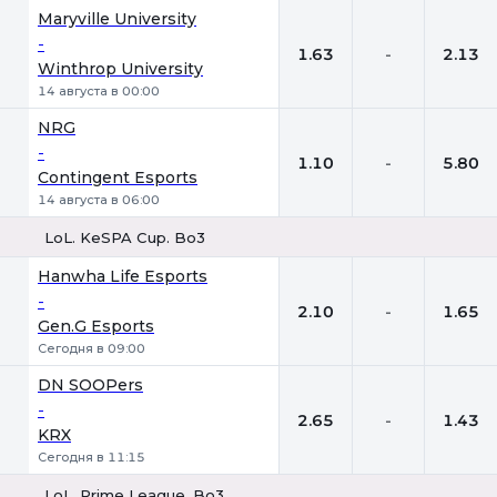
Maryville University
-
1.63
-
2.13
Winthrop University
14 августа в 00:00
NRG
-
1.10
-
5.80
Contingent Esports
14 августа в 06:00
LoL. KeSPA Cup. Bo3
1
Х
2
Hanwha Life Esports
-
2.10
-
1.65
Gen.G Esports
Сегодня в 09:00
DN SOOPers
-
2.65
-
1.43
KRX
Сегодня в 11:15
LoL. Prime League. Bo3