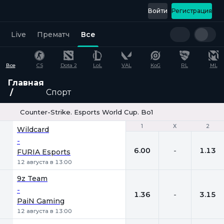
Войти
Регистрация
Live
Прематч
Все
Все
CS
Dota 2
LoL
VAL
KoG
RL
ML
Главная
Спорт
Counter-Strike. Esports World Cup. Bo1
1
1
Х
Х
2
2
Wildcard
-
6.00
-
1.13
FURIA Esports
12 августа в 13:00
9z Team
-
1.36
-
3.15
PaiN Gaming
12 августа в 13:00