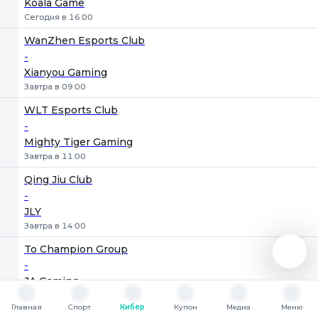
Koala Game
Сегодня в 16:00
WanZhen Esports Club
-
Xianyou Gaming
Завтра в 09:00
WLT Esports Club
-
Mighty Tiger Gaming
Завтра в 11:00
Qing Jiu Club
-
JLY
Завтра в 14:00
To Champion Group
-
JA Gaming
Завтра в 16:00
Главная
Спорт
Кибер
Купон
Медиа
Меню
Главная
Спорт
Кибер
Купон
Медиа
Меню