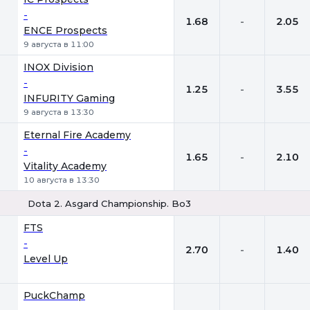
-
1.68
-
2.05
ENCE Prospects
9 августа в 11:00
INOX Division
-
1.25
-
3.55
INFURITY Gaming
9 августа в 13:30
Eternal Fire Academy
-
1.65
-
2.10
Vitality Academy
10 августа в 13:30
Dota 2. Asgard Championship. Bo3
1
Х
2
FTS
-
2.70
-
1.40
Level Up
PuckChamp