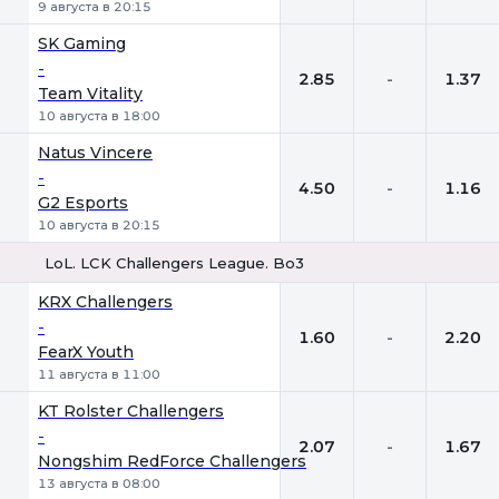
9 августа в 20:15
SK Gaming
-
2.85
-
1.37
Team Vitality
10 августа в 18:00
Natus Vincere
-
4.50
-
1.16
G2 Esports
10 августа в 20:15
LoL. LCK Challengers League. Bo3
1
Х
2
KRX Challengers
-
1.60
-
2.20
FearX Youth
11 августа в 11:00
KT Rolster Challengers
-
2.07
-
1.67
Nongshim RedForce Challengers
13 августа в 08:00