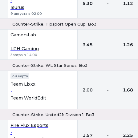
-
5.30
-
1.12
Isurus
9 августа в 02:00
Counter-Strike. Tipsport Open Cup. Bo3
1
Х
2
GamersLab
-
3.45
-
1.26
LPH Gaming
Завтра в 14:00
Counter-Strike. WL Star Series. Bo3
1
Х
2
2-я карта
Team Lixxx
2.00
-
1.68
-
Team WorldEdit
Counter-Strike. United21: Division 1. Bo3
1
Х
2
Fire Flux Esports
-
1.57
-
2.25