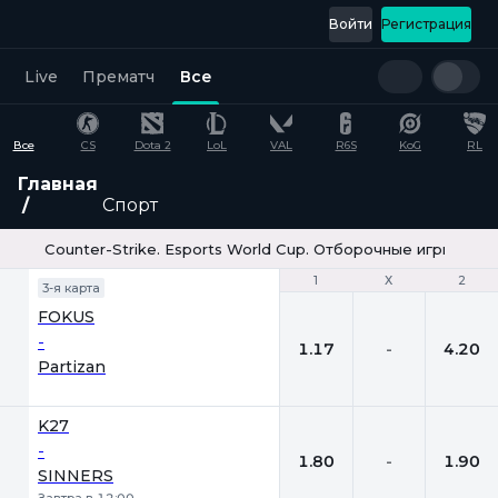
Войти
Регистрация
Live
Прематч
Все
Все
CS
Dota 2
LoL
VAL
R6S
KoG
RL
Главная
Спорт
Counter-Strike. Esports World Cup. Отборочные игры. Bo3
1
1
Х
Х
2
2
3-я карта
FOKUS
-
1.17
-
4.20
Partizan
K27
-
1.80
-
1.90
SINNERS