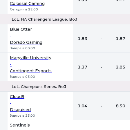
Colossal Gaming
Сегодня в 22:00
LoL. NA Challengers League. Bo3
1
Х
2
Blue Otter
-
1.83
-
1.87
Dorado Gaming
Завтра в 00:00
Maryville University
-
1.37
-
2.85
Contingent Esports
Завтра в 03:00
LoL. Champions Series. Bo3
1
Х
2
Cloud9
-
1.04
-
8.50
Disguised
Завтра в 23:00
Sentinels