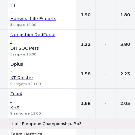
1
Х
2
T1
-
1.90
-
1.80
Hanwha Life Esports
Завтра в 11:00
Nongshim RedForce
-
1.22
-
3.80
DN SOOPers
Завтра в 13:00
Dplus
-
1.58
-
2.23
KT Rolster
9 августа в 11:00
FearX
-
1.68
-
2.05
KRX
9 августа в 13:00
LoL. European Championship. Bo3
1
Х
2
Team Heretics