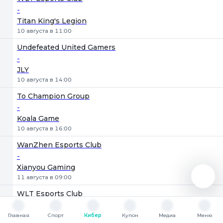
-
Titan King's Legion
10 августа в 11:00
Undefeated United Gamers
-
JLY
10 августа в 14:00
To Champion Group
-
Koala Game
10 августа в 16:00
WanZhen Esports Club
-
Xianyou Gaming
11 августа в 09:00
WLT Esports Club
-
Mighty Tiger Gaming
Главная
Спорт
Кибер
Купон
Медиа
Меню
Главная
Спорт
Кибер
Купон
Медиа
Меню