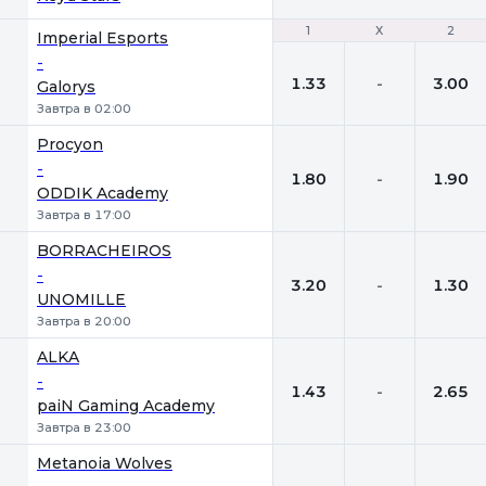
1
1
Х
Х
2
2
Imperial Esports
-
1.33
-
3.00
Galorys
Завтра в 02:00
Procyon
-
1.80
-
1.90
ODDIK Academy
Завтра в 17:00
BORRACHEIROS
-
3.20
-
1.30
UNOMILLE
Завтра в 20:00
ALKA
-
1.43
-
2.65
paiN Gaming Academy
Завтра в 23:00
Metanoia Wolves