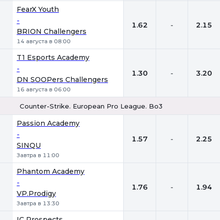
FearX Youth
-
1.62
-
2.15
BRION Challengers
14 августа в 08:00
T1 Esports Academy
-
1.30
-
3.20
DN SOOPers Challengers
16 августа в 06:00
Counter-Strike. European Pro League. Bo3
1
Х
2
Passion Academy
-
1.57
-
2.25
SINQU
Завтра в 11:00
Phantom Academy
-
1.76
-
1.94
VP.Prodigy
Завтра в 13:30
IC Prospects