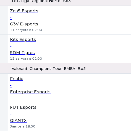
LoL. Liga Regional Norte. Bo5
1
Х
2
Zeu5 Esports
-
G3V E-sports
11 августа в 02:00
Kits Esports
-
SDM Tigres
12 августа в 02:00
Valorant. Champions Tour. EMEA. Bo3
1
Х
2
Fnatic
-
Enterprise Esports
FUT Esports
-
GIANTX
Завтра в 18:00