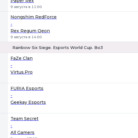
Paper Rex
9 августа в 11:00
Nongshim RedForce
-
Rex Regum Qeon
9 августа в 14:00
Rainbow Six Siege. Esports World Cup. Bo3
1
Х
2
FaZe Clan
-
Virtus.Pro
FURIA Esports
-
Geekay Esports
Team Secret
-
All Gamers