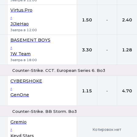
Завтра в 12:00
Virtus.Pro
-
1.50
-
2.40
JiJieHao
Завтра в 12:00
BASEMENT BOYS
-
3.30
-
1.28
1W Team
Завтра в 18:00
Counter-Strike. CCT. European Series 6. Bo3
1
Х
2
CYBERSHOKE
-
1.15
-
4.70
GenOne
Counter-Strike. BB Storm. Bo3
Gremio
-
Котировок нет
Keyd Stars