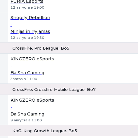
FURIA Esports
12 августа в 19:00
Shopify Rebellion
-
Ninjas in Pyjamas
12 августа в 19:50
CrossFire. Pro League. Bo5
1
Х
2
KINGZERO eSports
-
BaiSha Gaming
Завтра в 11:00
CrossFire. Crossfire Mobile League. Bo7
1
Х
2
KINGZERO eSports
-
BaiSha Gaming
9 августа в 11:00
KoG. King Growth League. Bo5