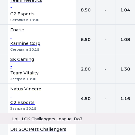
Team Heretics
-
8.50
-
1.04
G2 Esports
Сегодня в 18:00
Fnatic
-
6.50
-
1.08
Karmine Corp
Сегодня в 20:15
SK Gaming
-
2.80
-
1.38
Team Vitality
Завтра в 18:00
Natus Vincere
-
4.50
-
1.16
G2 Esports
Завтра в 20:15
LoL. LCK Challengers League. Bo3
1
Х
2
DN SOOPers Challengers