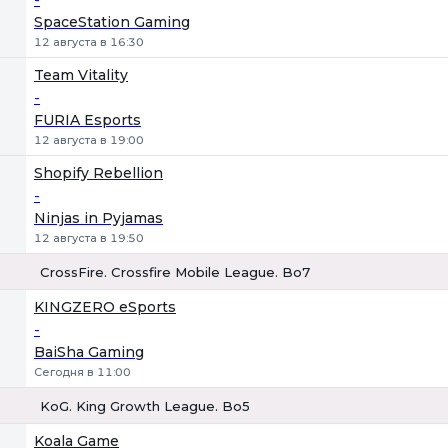
SpaceStation Gaming
12 августа в 16:30
Team Vitality
-
FURIA Esports
12 августа в 19:00
Shopify Rebellion
-
Ninjas in Pyjamas
12 августа в 19:50
CrossFire. Crossfire Mobile League. Bo7
1
Х
2
KINGZERO eSports
-
BaiSha Gaming
Сегодня в 11:00
KoG. King Growth League. Bo5
1
Х
2
Koala Game