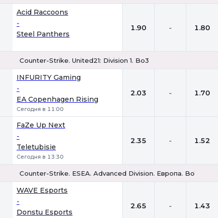
1
Х
2
Acid Raccoons
-
1.90
-
1.80
Steel Panthers
Counter-Strike. United21: Division 1. Bo3
1
Х
2
INFURITY Gaming
-
2.03
-
1.70
EA Copenhagen Rising
Сегодня в 11:00
FaZe Up Next
-
2.35
-
1.52
Teletubisie
Сегодня в 13:30
Counter-Strike. ESEA. Advanced Division. Европа. Bo1
1
Х
2
WAVE Esports
-
2.65
-
1.43
Donstu Esports