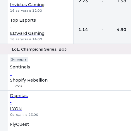
2.23
-
1.58
Invictus Gaming
16 августа в 12:00
Top Esports
-
1.14
-
4.90
EDward Gaming
16 августа в 14:00
LoL. Champions Series. Bo3
1
Х
2
2-я карта
Sentinels
-
Shopify Rebellion
7:23
Dignitas
-
LYON
Сегодня в 23:00
FlyQuest
-