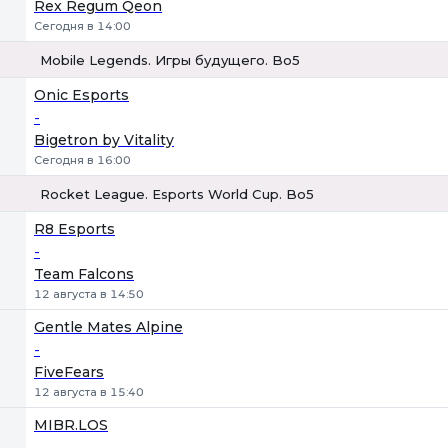
Rex Regum Qeon
Сегодня в 14:00
Mobile Legends. Игры будущего. Bo5
1
Х
2
Onic Esports
-
Bigetron by Vitality
Сегодня в 16:00
Rocket League. Esports World Cup. Bo5
1
Х
2
R8 Esports
-
Team Falcons
12 августа в 14:50
Gentle Mates Alpine
-
FiveFears
12 августа в 15:40
MIBR.LOS
-