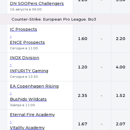
DN SOOPers Challengers
16 августа в 06:00
Counter-Strike. European Pro League. Bo3
1
Х
2
IC Prospects
-
1.60
-
2.20
ENCE Prospects
Сегодня в 11:00
INOX Division
-
1.20
-
4.00
INFURITY Gaming
Сегодня в 13:30
EA Copenhagen Rising
-
2.35
-
1.52
Bushido Wildcats
Завтра в 11:00
Eternal Fire Academy
-
1.67
-
2.07
Vitality Academy