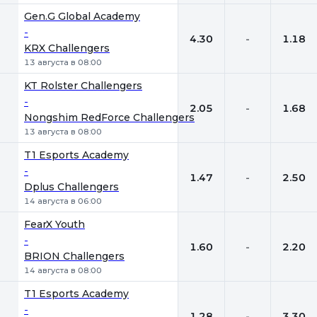
Gen.G Global Academy
-
4.30
-
1.18
KRX Challengers
13 августа в 08:00
KT Rolster Challengers
-
2.05
-
1.68
Nongshim RedForce Challengers
13 августа в 08:00
T1 Esports Academy
-
1.47
-
2.50
Dplus Challengers
14 августа в 06:00
FearX Youth
-
1.60
-
2.20
BRION Challengers
14 августа в 08:00
T1 Esports Academy
-
1.28
-
3.30