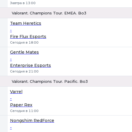
Завтра в 13:00
Valorant. Champions Tour. EMEA. Bo3
1
Х
2
Team Heretics
-
Fire Flux Esports
Сегодня в 18:00
Gentle Mates
-
Enterprise Esports
Сегодня в 21:00
Valorant. Champions Tour. Pacific. Bo3
1
Х
2
Varrel
-
Paper Rex
Сегодня в 11:00
Nongshim RedForce
-