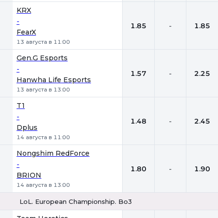
KRX
-
1.85
-
1.85
FearX
13 августа в 11:00
Gen.G Esports
-
1.57
-
2.25
Hanwha Life Esports
13 августа в 13:00
T1
-
1.48
-
2.45
Dplus
14 августа в 11:00
Nongshim RedForce
-
1.80
-
1.90
BRION
14 августа в 13:00
LoL. European Championship. Bo3
1
Х
2