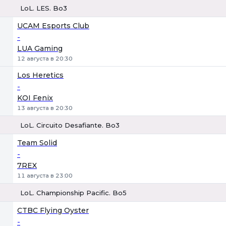
LoL. LES. Bo3
1
Х
2
UCAM Esports Club
-
LUA Gaming
12 августа в 20:30
Los Heretics
-
KOI Fenix
13 августа в 20:30
LoL. Circuito Desafiante. Bo3
1
Х
2
Team Solid
-
7REX
11 августа в 23:00
LoL. Championship Pacific. Bo5
1
Х
2
CTBC Flying Oyster
-