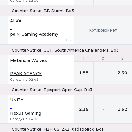
Сегодня в 12:00
Counter-Strike. BB Storm. Bo3
ALKA
-
Котировок нет
paiN Gaming Academy
ОТ2
Counter-Strike. CCT. South America Challengers. Bo3
1
1
Х
Х
2
2
Metanoia Wolves
-
1.55
-
2.30
PEAK AGENCY
Сегодня в 02:45
Counter-Strike. Tipsport Open Cup. Bo3
1
Х
2
UNiTY
-
2.35
-
1.52
Nexus Gaming
Сегодня в 14:00
Counter-Strike. H2H CS. 2X2. Хабаровск. Bo1