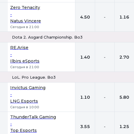
Zero Tenacity
-
4.50
-
1.16
Natus Vincere
Сегодня в 21:00
Dota 2. Asgard Championship. Bo3
1
Х
2
RE.Arise
-
1.40
-
2.70
Ilbirs eSports
Сегодня в 21:00
LoL. Pro League. Bo3
1
Х
2
Invictus Gaming
-
1.10
-
5.80
LNG Esports
Сегодня в 10:00
ThunderTalk Gaming
-
3.55
-
1.25
Top Esports