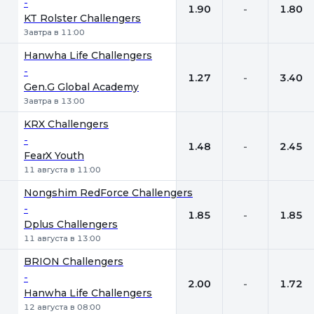
-
1.90
-
1.80
KT Rolster Challengers
Завтра в 11:00
Hanwha Life Challengers
-
1.27
-
3.40
Gen.G Global Academy
Завтра в 13:00
KRX Challengers
-
1.48
-
2.45
FearX Youth
11 августа в 11:00
Nongshim RedForce Challengers
-
1.85
-
1.85
Dplus Challengers
11 августа в 13:00
BRION Challengers
-
2.00
-
1.72
Hanwha Life Challengers
12 августа в 08:00