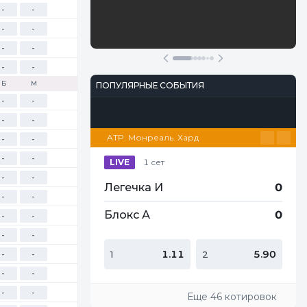
-
-
-
-
Участвовать
-
-
-
-
Б
М
ПОПУЛЯРНЫЕ СОБЫТИЯ
-
-
Футбол
Киберспорт
Теннис
Настольный теннис
Баскетбол
-
-
ATP. Монреаль. Хард
-
-
-
-
LIVE
1 сет
-
-
Легечка И
0
-
-
Блокс А
0
-
-
-
-
1.11
5.90
1
2
-
-
-
-
-
-
Еще 46 котировок