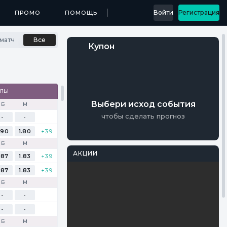
...
Войти
Регистрация
МЕДИА
ПРОМО
ПРИЛОЖЕНИЯ
ПОМОЩЬ
РЕЗУЛЬТАТЫ
матч
Все
Купон
АЛЫ
Выбери исход события
Б
М
чтобы сделать прогноз
-
-
.90
1.80
+39
Б
М
АКЦИИ
.87
1.83
+39
Перейти
.87
1.83
+39
PARI
Фрибеты на
Б
М
Мастерс
-
-
-
-
Осталось 17 Дней
Б
М