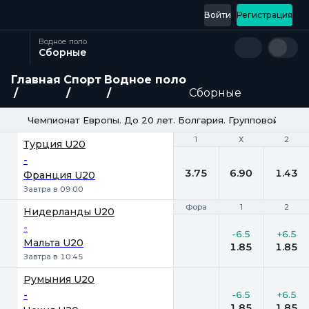
Войти
Регистрация
Водное поло
Сборные
Главная
Спорт
Водное поло
Сборные
Чемпионат Европы. До 20 лет. Болгария. Групповой этап
1
1
Х
Х
2
2
Турция U20
-
3.75
6.90
1.43
Франция U20
Завтра в 09:00
Фора
Фора
1
1
2
2
Нидерланды U20
-
-6.5
+6.5
Мальта U20
1.85
1.85
Завтра в 10:45
Румыния U20
-
-6.5
+6.5
1.85
1.85