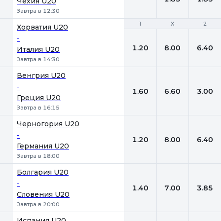
Чехия U20
Завтра в 12:30
1
1
Х
Х
2
2
Хорватия U20
-
1.20
8.00
6.40
Италия U20
Завтра в 14:30
Венгрия U20
-
1.60
6.60
3.00
Греция U20
Завтра в 16:15
Черногория U20
-
1.20
8.00
6.40
Германия U20
Завтра в 18:00
Болгария U20
-
1.40
7.00
3.85
Словения U20
Завтра в 20:00
Испания U20