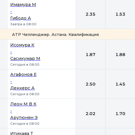
Имамура М
-
2.35
1.53
Гибодо А
Завтра в 08:00
ATP Челленджер. Астана. Квалификация
1
2
Исомура К
-
1.87
1.88
Сасикумар М
Сегодня в 08:00
Агафонов Е
-
2.50
1.45
Деккерс А
Сегодня в 08:00
Леон М В К
-
2.02
1.70
Арутюнян Э
Сегодня в 08:00
Итикава Т