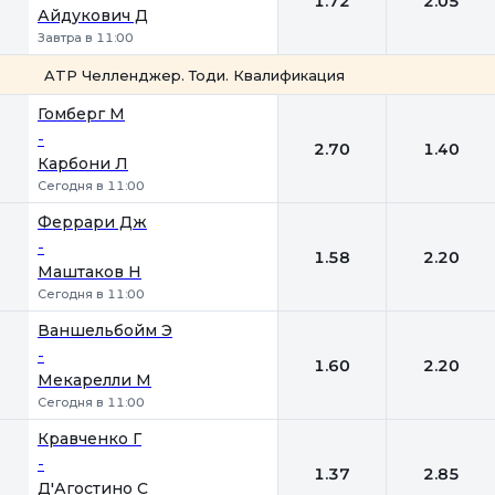
1.72
2.05
Айдукович Д
Завтра в 11:00
ATP Челленджер. Тоди. Квалификация
1
2
Гомберг М
-
2.70
1.40
Карбони Л
Сегодня в 11:00
Феррари Дж
-
1.58
2.20
Маштаков Н
Сегодня в 11:00
Ваншельбойм Э
-
1.60
2.20
Мекарелли М
Сегодня в 11:00
Кравченко Г
-
1.37
2.85
Д'Агостино С