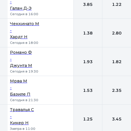
-
3.85
1.22
Галан Д-Э
Сегодня в 16:00
Чеккинато М
-
1.38
2.80
Хардт Н
Сегодня в 18:00
Романо Ф
-
1.93
1.82
Джунта М
Сегодня в 19:30
Мрва М
-
1.53
2.35
Базиле П
Сегодня в 21:30
Травалья С
-
1.25
3.45
Кикер Н
Завтра в 11:00