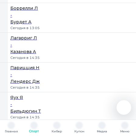
Боррелли Л
-
Бурдет А
Сегодня в 13:05
Лагарриг Л
-
Казанова А
Сегодня в 14:35
Парицция Н
-
Лендерс Дж
Сегодня в 14:35
Яух Я
-
Бильдюгин Т
Сегодня в 14:35
Юнис Ф
Главная
Спорт
Кибер
Купон
Медиа
Меню
-
Главная
Спорт
Кибер
Купон
Медиа
Меню