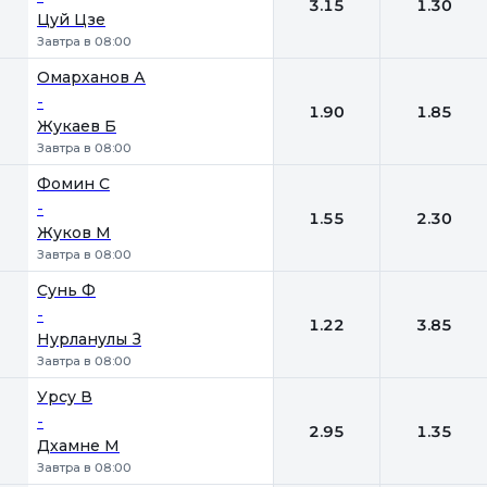
3.15
1.30
Цуй Цзе
Завтра в 08:00
Омарханов А
-
1.90
1.85
Жукаев Б
Завтра в 08:00
Фомин С
-
1.55
2.30
Жуков М
Завтра в 08:00
Сунь Ф
-
1.22
3.85
Нурланулы З
Завтра в 08:00
Урсу В
-
2.95
1.35
Дхамне М
Завтра в 08:00