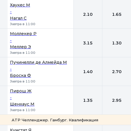
Хаукес М
-
2.10
1.65
Нагал С
Завтра в 11:00
Моллекер Р
-
3.15
1.30
Меллер Э
Завтра в 11:00
Пучинелли де Алмейда М
-
1.40
2.70
Броска Ф
Завтра в 11:00
Пирош Ж
-
1.35
2.95
Шенхаус М
Завтра в 11:00
ATP Челленджер. Гамбург. Квалификация
1
2
Кумстат Я