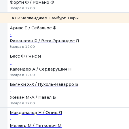
Форти Ф / Романо Ф
Завтра в 12:00
ATP Челленджер. Гамбург. Пары
1
2
Ариас Б / Себальос Ф
-
Раманатан Р / Вега-Эрнандес Д
Завтра в 12:00
Басс Ф / Янс Я
-
Календер А / Сердарушич Н
Завтра в 12:00
Бьянки Х-Х / Пухоль-Наварро Б
-
Жекан М-А / Павел Б
Завтра в 12:00
Макдональд Н / Опиц Я
-
Меллер М / Петкович М