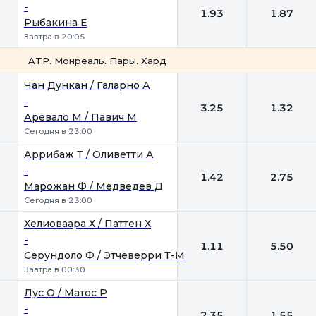
-
1.93
1.87
Рыбакина Е
Завтра в 20:05
ATP. Монреаль. Пары. Хард
1
2
Чан Дункан / Галарно А
-
3.25
1.32
Аревало М / Павич М
Сегодня в 23:00
Аррибаж Т / Оливетти А
-
1.42
2.75
Марожан Ф / Медведев Д
Сегодня в 23:00
Хелиоваара Х / Паттен Х
-
1.11
5.50
Серундоло Ф / Этчеверри Т-М
Завтра в 00:30
Лус О / Матос Р
-
2.35
1.55