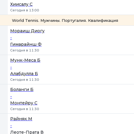
Хиисалу С
Сегодня в 13:00
World Tennis. Мужчины. Португалия. Квалификация
1
2
Мораиш Диогу
-
Гимарайнш Ф
Сегодня в 11:30
Мунк-Меса Б
-
Алабдулла Б
Сегодня в 11:30
Боланги Б
-
Монтейру С
Сегодня в 11:30
Райняк М
-
Леоте-Прата В