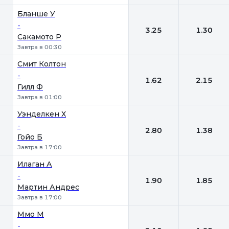
Бланше У
-
3.25
1.30
Сакамото Р
Завтра в 00:30
Смит Колтон
-
1.62
2.15
Гилл Ф
Завтра в 01:00
Уэнделкен Х
-
2.80
1.38
Гойо Б
Завтра в 17:00
Илаган А
-
1.90
1.85
Мартин Андрес
Завтра в 17:00
Ммо М
-