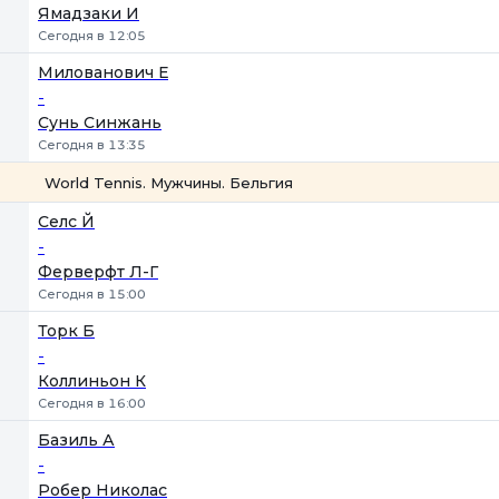
Ямадзаки И
Сегодня в 12:05
Милованович Е
-
Сунь Синжань
Сегодня в 13:35
World Tennis. Мужчины. Бельгия
1
2
Селс Й
-
Ферверфт Л-Г
Сегодня в 15:00
Торк Б
-
Коллиньон К
Сегодня в 16:00
Базиль А
-
Робер Николас