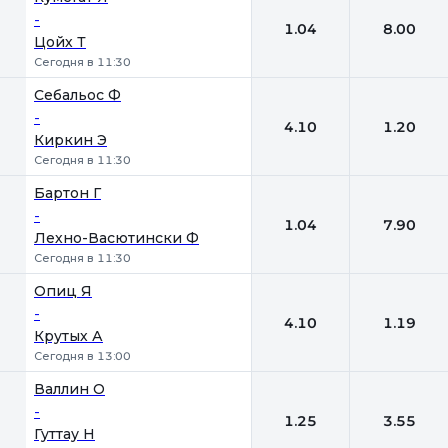
-
1.04
8.00
Цойх Т
Сегодня в 11:30
Себальос Ф
-
4.10
1.20
Киркин Э
Сегодня в 11:30
Бартон Г
-
1.04
7.90
Лехно-Васютински Ф
Сегодня в 11:30
Опиц Я
-
4.10
1.19
Крутых А
Сегодня в 13:00
Валлин О
-
1.25
3.55
Гуттау Н