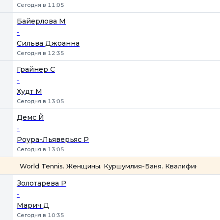
Сегодня в 11:05
Байерлова М
-
Сильва Джоанна
Сегодня в 12:35
Грайнер С
-
Худт М
Сегодня в 13:05
Демс Й
-
Роура-Льяверьяс Р
Сегодня в 13:05
World Tennis. Женщины. Куршумлия-Баня. Квалификация
1
2
Золотарева Р
-
Марич Д
Сегодня в 10:35