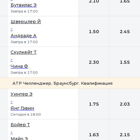
2.10
1.65
Бутвилас Э
Завтра в 17:00
Шверцлер Й
-
1.50
2.45
Андраде А
Завтра в 17:00
Скулкейт Т
-
2.30
1.55
Чина Ф
Завтра в 17:00
ATP Челленджер. Браунсбург. Квалификация
1
2
Уинтер Э
-
1.75
2.03
Янг Гэвин
Сегодня в 18:00
Бойер Т
-
1.63
2.15
Майо Э