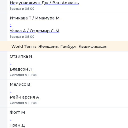
Недунчежиян Дж / Ван Аожань
Завтра в 08:00
Итикава Т / Имамура М
-
Уакаа А / Оздемир С-М
Завтра в 08:00
World Tennis. Женщины. Гамбург. Квалификация
1
2
Отзипка Я
-
Владсон Л
Сегодня в 11:05
Мелисс В
-
Рей-Гарсия А
Сегодня в 11:05
Фогт М
-
Тран Д