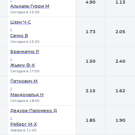
4.90
1.13
Алькала-Гурри М
Сегодня в 15:30
Цзэн Ч-С
-
1.73
2.05
Сачко В
Сегодня в 15:30
Бранкаччо Р
-
1.50
2.40
Жьяну Ф-К
Сегодня в 17:00
Петкович М
-
2.15
1.62
Макдональд Н
Сегодня в 18:00
Дедура-Паломеро Д
-
1.85
1.90
Реберг М-Х
Завтра в 11:00