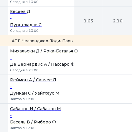
Сегодня в 13:00
Евсеев Д
-
1.65
2.10
Пурцеладзе С
Сегодня в 13:00
ATP Челленджер. Тоди. Пары
1
2
Михальски Д / Рока-Баталья О
-
Де Бернардис А / Пассаро Ф
Сегодня в 21:00
Реймон А / Санчес Л
-
Дункан С / Уайтхаус М
Завтра в 12:00
Сабанов И / Сабанов М
-
Басель В / Риберо Ф
Завтра в 12:00