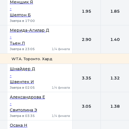
Меншик Я
-
1.95
1.85
Шелтон Б
Завтра в 17:00
Мерида-Агилар Д
-
2.90
1.40
Тьен Л
Завтра в 23:05
1/4 финала
WTA. Торонто. Хард
1
2
Шнайдер Д
-
3.35
1.32
Швентек И
Завтра в 02:05
1/4 финала
Александрова Е
-
3.05
1.38
Свитолина Э
Завтра в 03:35
1/4 финала
Осака Н