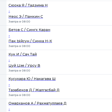
Сюока Я / Тадзима Н
-
Неос Э / Панкин С
Завтра в 08:00
Бетов С / Сингх Каран
-
Пак Ыйсун / Синха Н-К
Завтра в 08:00
Кук И / Сач Тай
-
Цуй Цзе / Урсу В
Завтра в 08:00
Кусухара Ю / Накагава Ш
-
Тазабеков Д / Жалгасбай Д
Завтра в 08:00
Омарханов А / Рахматуллаев Д
-