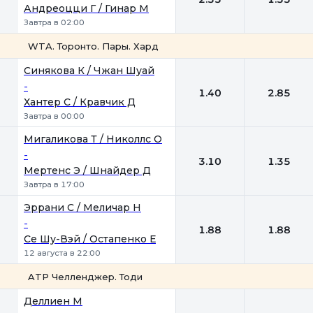
Андреоцци Г / Гинар М
Завтра в 02:00
WTA. Торонто. Пары. Хард
1
2
Синякова К / Чжан Шуай
-
1.40
2.85
Хантер С / Кравчик Д
Завтра в 00:00
Мигаликова Т / Николлс О
-
3.10
1.35
Мертенс Э / Шнайдер Д
Завтра в 17:00
Эррани С / Меличар Н
-
1.88
1.88
Се Шу-Вэй / Остапенко Е
12 августа в 22:00
ATP Челленджер. Тоди
1
2
Деллиен М