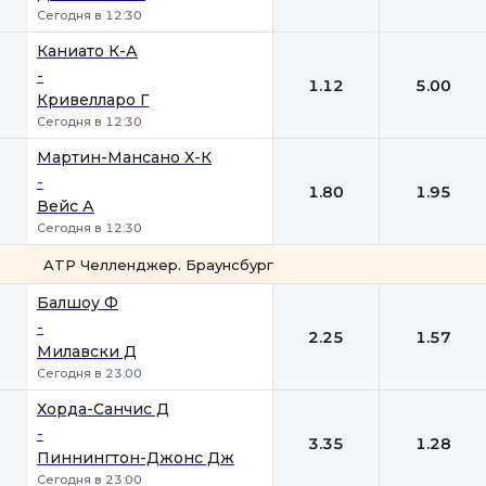
Сегодня в 12:30
Каниато К-А
-
1.12
5.00
Кривелларо Г
Сегодня в 12:30
Мартин-Мансано Х-К
-
1.80
1.95
Вейс А
Сегодня в 12:30
ATP Челленджер. Браунсбург
1
2
Балшоу Ф
-
2.25
1.57
Милавски Д
Сегодня в 23:00
Хорда-Санчис Д
-
3.35
1.28
Пиннингтон-Джонс Дж
Сегодня в 23:00