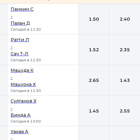
1
2
Панкин С
-
1.50
2.40
Палан Д
Сегодня в 11:30
Ратти Л
-
1.52
2.35
Сач Т-Л
Сегодня в 11:30
Мацуда К
-
2.65
1.43
Мацуока Х
Сегодня в 11:30
Султанов Х
-
1.45
2.55
Бинда А
Сегодня в 13:00
Уакаа А
-