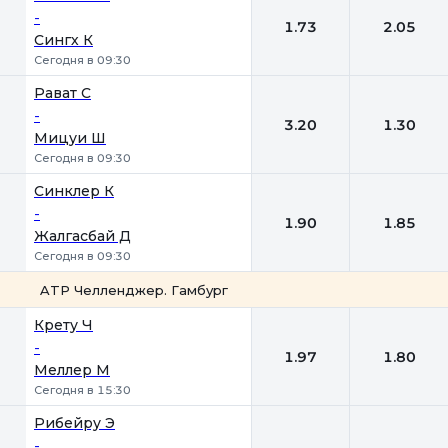
-
1.73
2.05
Сингх К
Сегодня в 09:30
Рават С
-
3.20
1.30
Мицуи Ш
Сегодня в 09:30
Синклер К
-
1.90
1.85
Жалгасбай Д
Сегодня в 09:30
ATP Челленджер. Гамбург
1
2
Крету Ч
-
1.97
1.80
Меллер М
Сегодня в 15:30
Рибейру Э
-