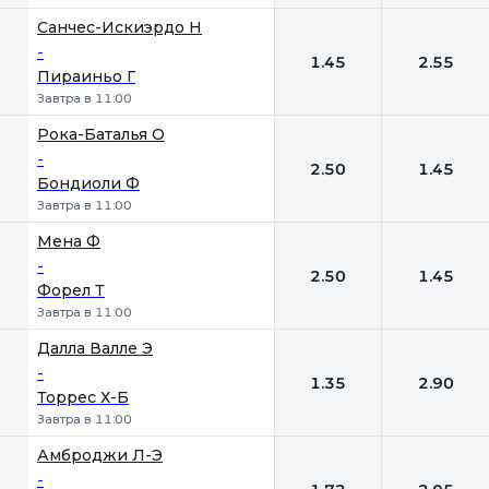
Санчес-Искиэрдо Н
-
1.45
2.55
Пираиньо Г
Завтра в 11:00
Рока-Баталья О
-
2.50
1.45
Бондиоли Ф
Завтра в 11:00
Мена Ф
-
2.50
1.45
Форел Т
Завтра в 11:00
Далла Валле Э
-
1.35
2.90
Торрес Х-Б
Завтра в 11:00
Амброджи Л-Э
-