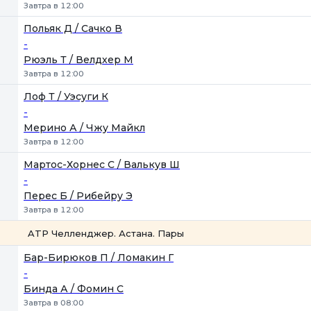
Завтра в 12:00
Польяк Д / Сачко В
-
Рюэль Т / Велдхер М
Завтра в 12:00
Лоф Т / Уэсуги К
-
Мерино А / Чжу Майкл
Завтра в 12:00
Мартос-Хорнес С / Валькув Ш
-
Перес Б / Рибейру Э
Завтра в 12:00
ATP Челленджер. Астана. Пары
1
2
Бар-Бирюков П / Ломакин Г
-
Бинда А / Фомин С
Завтра в 08:00