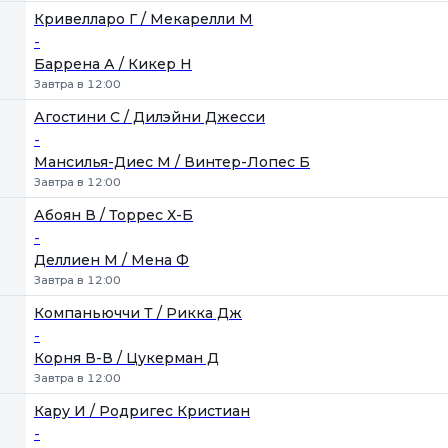
Кривелларо Г / Мекарелли М
-
Баррена А / Кикер Н
Завтра в 12:00
Агостини С / Дилэйни Джесси
-
Мансилья-Диес М / Винтер-Лопес Б
Завтра в 12:00
Абоян В / Торрес Х-Б
-
Деллиен М / Мена Ф
Завтра в 12:00
Компаньюччи Т / Рикка Дж
-
Корня В-В / Цукерман Д
Завтра в 12:00
Кару И / Родригес Кристиан
-