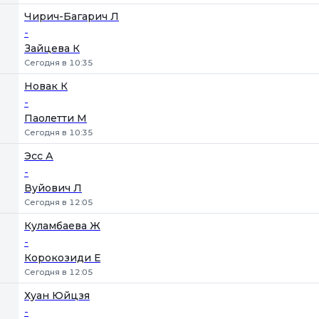
Чирич-Багарич Л
-
Зайцева К
Сегодня в 10:35
Новак К
-
Паолетти М
Сегодня в 10:35
Эсс А
-
Вуйович Л
Сегодня в 12:05
Куламбаева Ж
-
Корокозиди Е
Сегодня в 12:05
Хуан Юйцзя
-