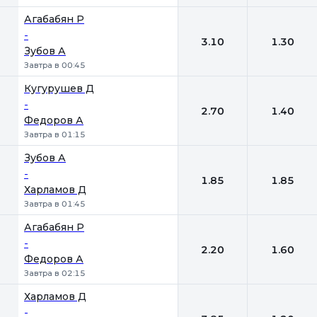
Агабабян Р
-
3.10
1.30
Зубов А
Завтра в 00:45
Кугурушев Д
-
2.70
1.40
Федоров А
Завтра в 01:15
Зубов А
-
1.85
1.85
Харламов Д
Завтра в 01:45
Агабабян Р
-
2.20
1.60
Федоров А
Завтра в 02:15
Харламов Д
-