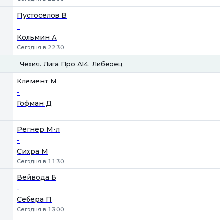
Пустоселов В
-
Кольмин А
Сегодня в 22:30
Чехия. Лига Про А14. Либерец
1
2
Клемент М
-
Гофман Д
Регнер М-л
-
Сихра М
Сегодня в 11:30
Вейвода В
-
Себера П
Сегодня в 13:00