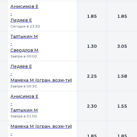
Анисимов Е
-
1.85
1.85
Ледяев Е
Сегодня в 23:30
Талтыкин М
-
1.30
3.05
Свердлов М
Завтра в 00:00
Ледяев Е
-
2.25
1.58
Мамека М (огран. возм-ти)
Завтра в 00:30
Анисимов Е
-
2.30
1.55
Талтыкин М
Завтра в 01:00
Мамека М (огран. возм-ти)
-
1.85
1.85