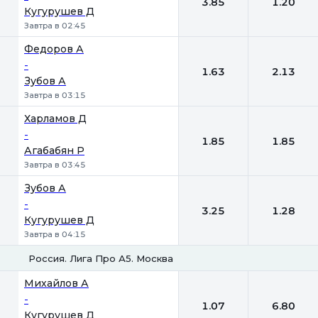
3.85
1.20
Кугурушев Д
Завтра в 02:45
Федоров А
-
1.63
2.13
Зубов А
Завтра в 03:15
Харламов Д
-
1.85
1.85
Агабабян Р
Завтра в 03:45
Зубов А
-
3.25
1.28
Кугурушев Д
Завтра в 04:15
Россия. Лига Про А5. Москва
1
2
Михайлов А
-
1.07
6.80
Кугурушев Д