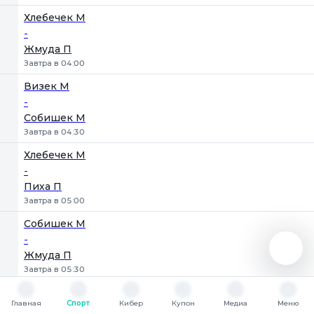
Хлебечек М
-
Жмуда П
Завтра в 04:00
Визек М
-
Собишек М
Завтра в 04:30
Хлебечек М
-
Пиха П
Завтра в 05:00
Собишек М
-
Жмуда П
Завтра в 05:30
Беларусь. Лига Про А15. Минск
Главная
Спорт
Кибер
Купон
Медиа
Меню
1
2
Главная
Спорт
Кибер
Купон
Медиа
Меню