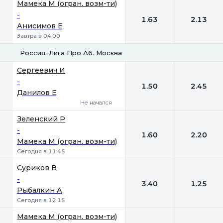
Мамека М (огран. возм-ти)
-
1.63
2.13
Анисимов Е
Завтра в 04:00
Россия. Лига Про А6. Москва
1
2
Сергеевич И
-
1.50
2.45
Данилов Е
Не начался
Зеленский Р
-
1.60
2.20
Мамека М (огран. возм-ти)
Сегодня в 11:45
Суриков В
-
3.40
1.25
Рыбалкин А
Сегодня в 12:15
Мамека М (огран. возм-ти)