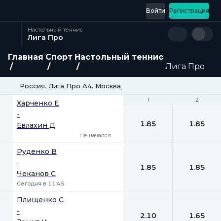
Войти
Регистрация
Настольный теннис
Лига Про
Главная
Спорт
Настольный теннис
Лига Про
Россия. Лига Про А4. Москва
1
1
2
2
Харченко Е
-
1.85
1.85
Евлахин Д
Не начался
Руденко В
-
1.85
1.85
Чеканов С
Сегодня в 11:45
Плищенко С
-
2.10
1.65