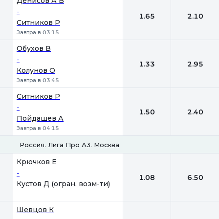
Денисов А В
-
1.65
2.10
Ситников Р
Завтра в 03:15
Обухов В
-
1.33
2.95
Колунов О
Завтра в 03:45
Ситников Р
-
1.50
2.40
Пойдашев А
Завтра в 04:15
Россия. Лига Про А3. Москва
1
2
Крючков Е
-
1.08
6.50
Кустов Д (огран. возм-ти)
Шевцов К