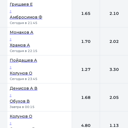
Гришаев Е
-
1.65
2.10
Амбросимов Ф
Сегодня в 21:45
Монаков А
-
1.70
2.02
Храмов А
Сегодня в 22:15
Пойдашев А
-
1.27
3.30
Колунов О
Сегодня в 23:45
Денисов А В
-
1.68
2.05
Обухов В
Завтра в 00:15
Колунов О
-
4.80
1.13