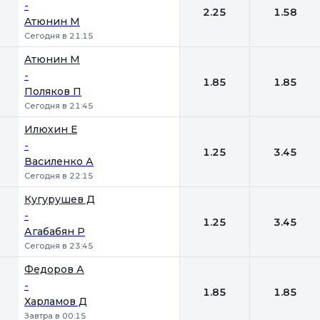
-
2.25
1.58
Атюнин М
Сегодня в 21:15
Атюнин М
-
1.85
1.85
Поляков П
Сегодня в 21:45
Илюхин Е
-
1.25
3.45
Василенко А
Сегодня в 22:15
Кугурушев Д
-
1.25
3.45
Агабабян Р
Сегодня в 23:45
Федоров А
-
1.85
1.85
Харламов Д
Завтра в 00:15