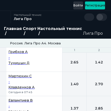
Войти
Регистрация
Настольный теннис
Лига Про
Главная
Спорт
Настольный теннис
Лига Про
Россия. Лига Про А4. Москва
1
1
2
2
Грибков А
-
2.65
1.42
Туницын Д
Мартюхин С
-
1.40
2.70
Клавденков А
Сегодня в 07:45
Евлампиев В
-
1.37
2.85