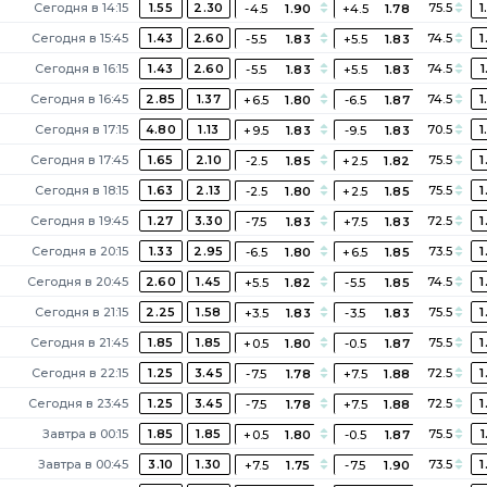
Сегодня в 14:15
1.55
2.30
75.5
1
-4.5
1.90
+4.5
1.78
Сегодня в 15:45
1.43
2.60
74.5
1
-5.5
1.83
+5.5
1.83
Сегодня в 16:15
1.43
2.60
74.5
1
-5.5
1.83
+5.5
1.83
Сегодня в 16:45
2.85
1.37
74.5
1
+6.5
1.80
-6.5
1.87
Сегодня в 17:15
4.80
1.13
70.5
1
+9.5
1.83
-9.5
1.83
Сегодня в 17:45
1.65
2.10
75.5
1
-2.5
1.85
+2.5
1.82
Сегодня в 18:15
1.63
2.13
75.5
1
-2.5
1.80
+2.5
1.85
Сегодня в 19:45
1.27
3.30
72.5
1
-7.5
1.83
+7.5
1.83
Сегодня в 20:15
1.33
2.95
73.5
1
-6.5
1.80
+6.5
1.85
Сегодня в 20:45
2.60
1.45
74.5
1
+5.5
1.82
-5.5
1.85
Сегодня в 21:15
2.25
1.58
75.5
1
+3.5
1.83
-3.5
1.83
Сегодня в 21:45
1.85
1.85
75.5
1
+0.5
1.80
-0.5
1.87
Сегодня в 22:15
1.25
3.45
72.5
1
-7.5
1.78
+7.5
1.88
Сегодня в 23:45
1.25
3.45
72.5
1
-7.5
1.78
+7.5
1.88
Завтра в 00:15
1.85
1.85
75.5
1
+0.5
1.80
-0.5
1.87
Завтра в 00:45
3.10
1.30
73.5
1
+7.5
1.75
-7.5
1.90