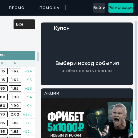
...
Войти
Регистрация
МЕДИА
ПРОМО
ПРИЛОЖЕНИЯ
ПОМОЩЬ
РЕЗУЛЬТАТЫ
Все
Купон
АЛЫ
Выбери исход события
Б
М
чтобы сделать прогноз
.15
1.62
+24
.15
1.62
+93
.85
1.85
+53
АКЦИИ
.80
1.90
+94
PARI
.80
1.90
+94
Фрибеты на
.70
2.02
+129
Мастерс
.85
1.85
+129
Осталось 17 Дней
.85
1.85
+129