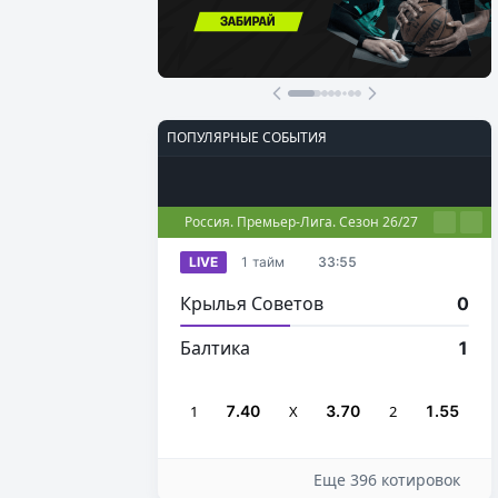
Осталось 16 Дней
Участвовать
ПОПУЛЯРНЫЕ СОБЫТИЯ
Футбол
Киберспорт
Теннис
Настольный теннис
Баскетбол
Россия. Премьер-Лига. Сезон 26/27
LIVE
1 тайм
33:55
Крылья Советов
0
Балтика
1
1
7.40
Х
3.70
2
1.55
Еще 396 котировок