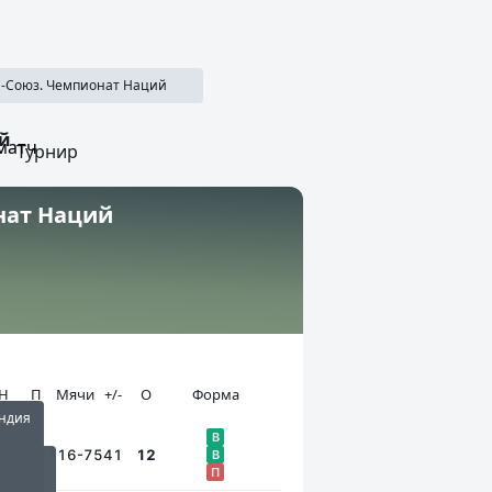
ограмма лояльности
SECRET
Медиа
Приложения
Результ
и-Союз. Чемпионат Наций
й
матч
Турнир
нат Наций
Н
П
Мячи
+/-
О
Форма
ндия
ия
ия
2
В
я
нция
0
1
116-75
41
12
В
жи
П
6
.2026
3