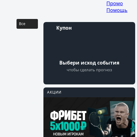
аты
...
Промо
Помощь
Все
Купон
Войти
Регистрация
Выбери исход события
чтобы сделать прогноз
АКЦИИ
PARI
Перейти
Фрибеты на
Мастерс