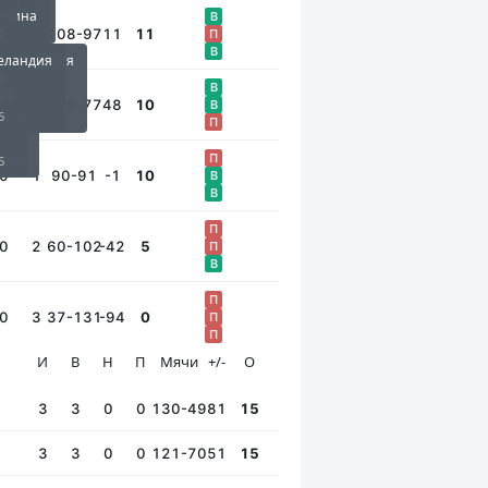
дия
ландия
нтина
В
6
.2026
1
0
1
108-97
11
11
П
ия
В
еландия
я Зеландия
ралия
6
.2026
1
0
В
ия
ндия
ия
на
0
1
125-77
48
10
В
6
6
.2026
.2026
П
с
П
6
.2026
0
1
90-91
-1
10
В
В
П
0
2
60-102
-42
5
П
В
П
0
3
37-131
-94
0
П
П
И
В
Н
П
Мячи
+/-
О
3
3
0
0
130-49
81
15
3
3
0
0
121-70
51
15