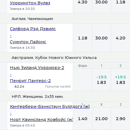
4.30
30.00
1.18
Уоррингтон Вулвз
Завтра в 20:30
Англия. Чемпионшип
1
Х
2
Сэлфорд Рэд Дэвилс
-
1.18
30.00
4.20
Суинтон Лайонс
Завтра в 16:30
Австралия. Кубок Нового Южного Уэльса
Фора
Фора
1
1
2
2
Нью Зиланд Уорриорз-2
-
-19.5
+19.5
Пенрит Пантерс-2
1.83
1.83
62:24
Попытка гостей
НРЛ. Женщины. 2х35 мин.
1
1
Х
Х
2
2
Кэнтербери-Бэнкстаун Буллдогз (ж)
-
1.40
21.00
2.90
Норт Квинслэнд Ковбойс (ж)
Завтра в 05:45