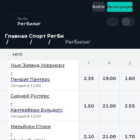
Войти
Регистрация
Регби
Регбилиг
Главная
Спорт
Регби
Регбилиг
НРЛ
1
1
Х
Х
2
2
Нью Зиланд Уорриорз
-
2.35
19.00
1.60
Пенрит Пантерс
Сегодня в 11:00
Сидней Рустерс
-
1.50
21.00
2.55
Кантербери Бульдогс
Сегодня в 13:00
Мельбурн Сторм
-
2.10
21.00
1.70