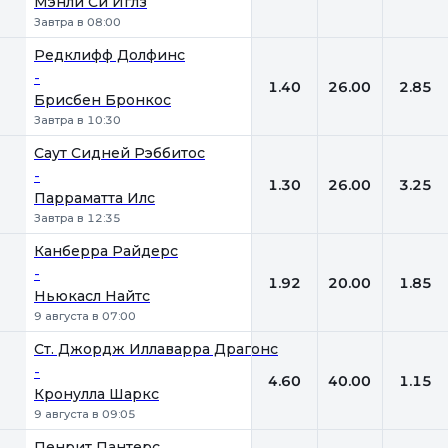
Мэнли Си Иглз
Завтра в 08:00
Редклифф Долфинс
-
1.40
26.00
2.85
Брисбен Бронкос
Завтра в 10:30
Саут Сидней Рэббитос
-
1.30
26.00
3.25
Парраматта Илс
Завтра в 12:35
Канберра Райдерс
-
1.92
20.00
1.85
Ньюкасл Найтс
9 августа в 07:00
Ст. Джордж Иллаварра Драгонс
-
4.60
40.00
1.15
Кронулла Шаркс
9 августа в 09:05
Пенрит Пантерс