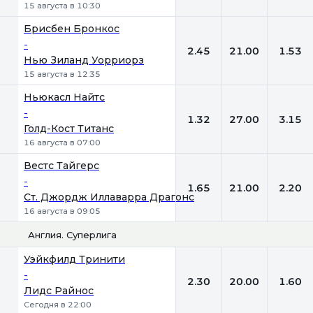
15 августа в 10:30
Брисбен Бронкос
-
2.45
21.00
1.53
Нью Зиланд Уорриорз
15 августа в 12:35
Ньюкасл Найтс
-
1.32
27.00
3.15
Голд-Кост Титанс
16 августа в 07:00
Вестс Тайгерс
-
1.65
21.00
2.20
Ст. Джордж Иллаварра Драгонс
16 августа в 09:05
Англия. Суперлига
1
Х
2
Уэйкфилд Тринити
-
2.30
20.00
1.60
Лидс Райнос
Сегодня в 22:00