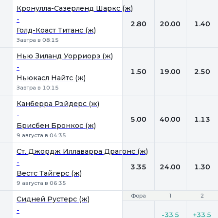
Кронулла-Сазерленд Шаркс (ж)
-
2.80
20.00
1.40
Голд-Коаст Титанс (ж)
Завтра в 08:15
Нью Зиланд Уорриорз (ж)
-
1.50
19.00
2.50
Ньюкасл Найтс (ж)
Завтра в 10:15
Канберра Рэйдерс (ж)
-
5.00
40.00
1.13
Брисбен Бронкос (ж)
9 августа в 04:35
Ст. Джордж Иллаварра Драгонс (ж)
-
3.35
24.00
1.30
Вестс Тайгерс (ж)
9 августа в 06:35
Фора
Фора
1
1
2
2
Сидней Рустерс (ж)
-
-33.5
+33.5