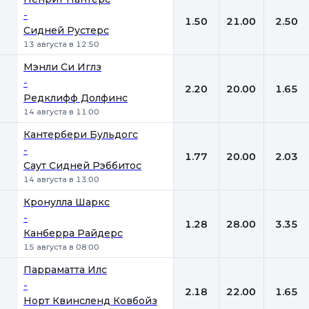
-
1.50
21.00
2.50
Сидней Рустерс
13 августа в 12:50
Мэнли Си Иглз
-
2.20
20.00
1.65
Редклифф Долфинс
14 августа в 11:00
Кантербери Бульдогс
-
1.77
20.00
2.03
Саут Сидней Рэббитос
14 августа в 13:00
Кронулла Шаркс
-
1.28
28.00
3.35
Канберра Райдерс
15 августа в 08:00
Парраматта Илс
-
2.18
22.00
1.65
Норт Квинсленд Ковбойз