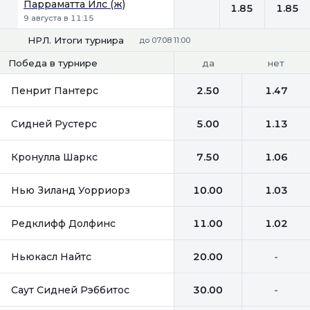
Парраматта Илс (ж)
1.85
1.85
9 августа в 11:15
НРЛ. Итоги турнира
до 07.08 11:00
да
нет
Победа в турнире
Пенрит Пантерс
2.50
1.47
Сидней Рустерс
5.00
1.13
Кронулла Шаркс
7.50
1.06
Нью Зиланд Уорриорз
10.00
1.03
Редклифф Долфинс
11.00
1.02
Ньюкасл Найтс
20.00
-
Саут Сидней Рэббитос
30.00
-