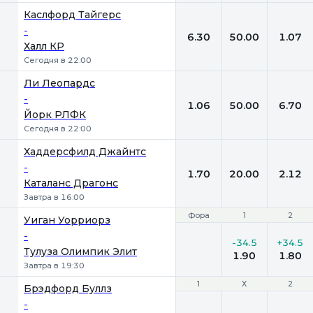
Каслфорд Тайгерс
-
6.30
50.00
1.07
Халл КР
Сегодня в 22:00
Ли Леопардс
-
1.06
50.00
6.70
Йорк РЛФК
Сегодня в 22:00
Хаддерсфилд Джайнтс
-
1.70
20.00
2.12
Каталанс Драгонс
Завтра в 16:00
Фора
Фора
1
1
2
2
Уиган Уорриорз
-
-34.5
+34.5
Тулуза Олимпик Элит
1.90
1.80
Завтра в 19:30
1
1
Х
Х
2
2
Брэдфорд Буллз
-