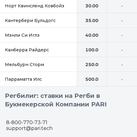
Норт Квинсленд Ковбойз
30.00
-
Кантербери Бульдогс
35.00
-
Мэнли Си Иглз
40.00
-
Канберра Райдерс
100.0
-
Мельбурн Сторм
250.0
-
Парраматта Илс
500.0
-
Регбилиг: ставки на Регби в
Букмекерской Компании PARI
8-800-770-73-71
support@pari.tech