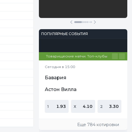
Участвовать
Перейти
ПОПУЛЯРНЫЕ СОБЫТИЯ
Футбол
Киберспорт
Теннис
Настольный теннис
Баскетбол
Товарищеские матчи. Топ-клубы
Сегодня в 15:00
Бавария
Астон Вилла
1.93
4.10
3.30
1
Х
2
Еще 784 котировки