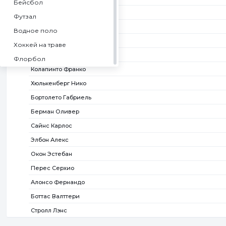
Бейсбол
Хаджар Айзек
Футзал
Лоусон Лиам
Водное поло
Линдблад Арвид
Хоккей на траве
Гасли Пьер
Флорбол
Колапинто Франко
Спорт
Хюлькенберг Нико
Баскетбол 3x3
Бортолето Габриель
Американский футбол
Берман Оливер
Пляжный волейбол
Сайнс Карлос
Пляжный футбол
Элбон Алекс
Бадминтон
Окон Эстебан
Лакросс
Перес Серхио
Регби
Алонсо Фернандо
Австралийский футбол
Боттас Валттери
Гэльский спорт
Стролл Лэнс
Крикет