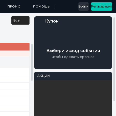
...
Войти
Регистрация
МЕДИА
ПРОМО
ПРИЛОЖЕНИЯ
ПОМОЩЬ
РЕЗУЛЬТАТЫ
Все
Купон
Выбери исход события
чтобы сделать прогноз
АКЦИИ
PARI
Фрибеты на
Мастерс
Осталось 17 Дней