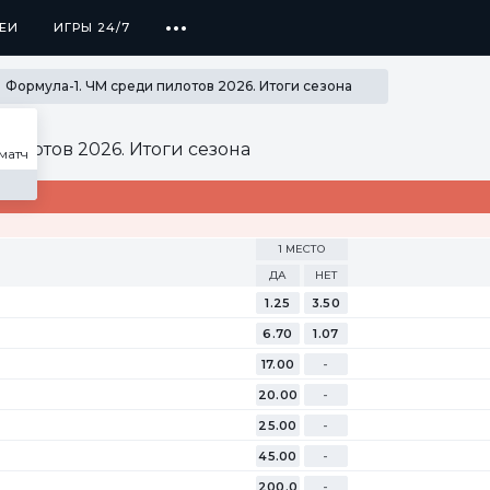
...
ЕИ
ЕИ
ИГРЫ 24/7
ИГРЫ 24/7
ПРОГРАММА ЛОЯЛЬНОСТИ
SECRET
Формула-1. ЧМ среди пилотов 2026. Итоги сезона
илотов 2026. Итоги сезона
матч
1 МЕСТО
ДА
НЕТ
1.25
3.50
6.70
1.07
17.00
-
20.00
-
25.00
-
45.00
-
200.0
-