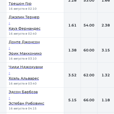
2.28
53.00
1.66
Трешон Гор
16 августа в 02:10
Джэлин Тернер
-
1.61
54.00
2.38
Кауэ Фернандес
16 августа в 02:40
Донте Джонсон
-
1.38
60.00
3.15
Эрик Макконико
16 августа в 03:10
Чиди Нджокуани
-
3.52
62.00
1.32
Хоэль Альварес
16 августа в 03:40
Эдсон Барбоза
-
5.15
66.00
1.18
Эстебан Рибовикс
16 августа в 04:15