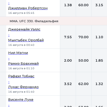
-
1.38
60.00
3.15
Джиллиан Робертсон
16 августа в 05:45
MMA. UFC 330. Филадельфия
1
Х
2
Джеремайя Уэллс
-
7.55
70.00
1.10
Мыктыбек Оролбай
16 августа в 00:40
Нил Мэгни
-
2.00
50.00
1.85
Рамиз Брахимай
16 августа в 01:10
Рафаэл Тобиас
-
3.52
62.00
1.32
Лукас Фернандо
16 августа в 01:40
Висенте Луке
-