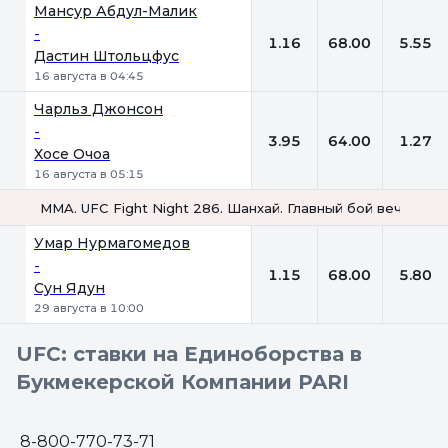
Мансур Абдул-Малик
-
1.16
68.00
5.55
Дастин Штольцфус
16 августа в 04:45
Чарльз Джонсон
-
3.95
64.00
1.27
Хосе Очоа
16 августа в 05:15
MMA. UFC Fight Night 286. Шанхай. Главный бой вечера. Л
1
Х
2
Умар Нурмагомедов
-
1.15
68.00
5.80
Сун Ядун
29 августа в 10:00
UFC: ставки на Единоборства в
Букмекерской Компании PARI
8-800-770-73-71