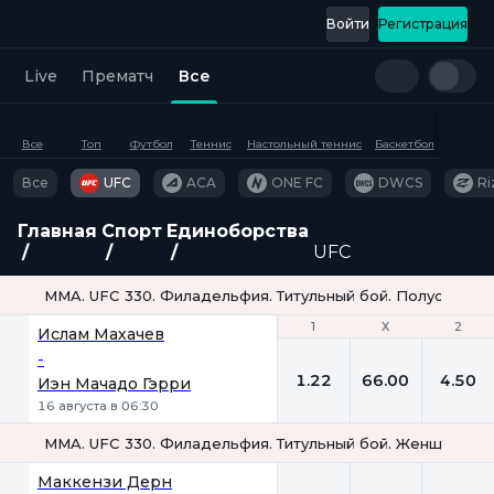
Войти
Регистрация
Live
Прематч
Все
Все
Топ
Футбол
Теннис
Настольный теннис
Баскетбол
Хоккей
Все
UFC
ACA
ONE FC
DWCS
Ri
Главная
Спорт
Единоборства
UFC
MMA. UFC 330. Филадельфия. Титульный бой. Полусредний
1
1
Х
Х
2
2
Ислам Махачев
-
1.22
66.00
4.50
Иэн Мачадо Гэрри
16 августа в 06:30
MMA. UFC 330. Филадельфия. Титульный бой. Женщины. М
1
Х
2
Маккензи Дерн