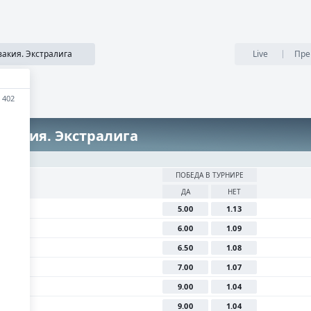
сти
SECRET
Медиа
Приложения
Результаты
...
акия. Экстралига
Live
Пре
402
овакия. Экстралига
ПОБЕДА В ТУРНИРЕ
ДА
НЕТ
5.00
1.13
6.00
1.09
6.50
1.08
7.00
1.07
9.00
1.04
9.00
1.04