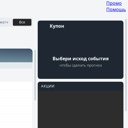
Промо
Помощь
матч
Все
Купон
Войти
Регистрация
Выбери исход события
чтобы сделать прогноз
АКЦИИ
PARI
Перейти
Фрибеты на
Мастерс
Осталось 18 Дней