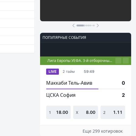
Участвовать
ПОПУЛЯРНЫЕ СОБЫТИЯ
Футбол
Киберспорт
Теннис
Настольный теннис
Баскетбол
Лига Европы УЕФА. 3-й отборочный этап. Первые матчи
LIVE
2 тайм
59:49
Маккаби Тель-Авив
0
ЦСКА София
2
1
18.00
Х
8.00
2
1.11
Еще 299 котировок