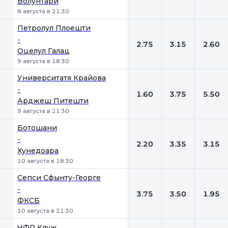
Волунтари
8 августа в 21:30
Петролул Плоешти
-
2.75
3.15
2.60
Оцелул Галац
9 августа в 18:30
Университатя Крайова
-
1.60
3.75
5.50
Арджеш Питешти
9 августа в 21:30
Ботошани
-
2.20
3.35
3.15
Хунедоара
10 августа в 18:30
Сепси Сфынту-Георге
-
3.75
3.50
1.95
ФКСБ
10 августа в 21:30
ЧФР Клуж