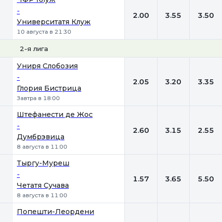
-
2.00
3.55
3.50
Университатя Клуж
10 августа в 21:30
2-я лига
1
Х
2
Униря Слобозия
-
2.05
3.20
3.35
Глория Бистрица
Завтра в 18:00
Штефанести де Жос
-
2.60
3.15
2.55
Думбрэвица
8 августа в 11:00
Тыргу-Муреш
-
1.57
3.65
5.50
Четатя Сучава
8 августа в 11:00
Попешти-Леордени