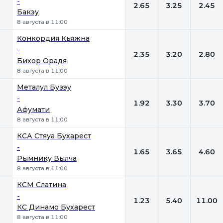
-
2.65
3.25
2.45
Бакэу
8 августа в 11:00
Конкордия Кьяжна
-
2.35
3.20
2.80
Бихор Орадя
8 августа в 11:00
Металул Бузэу
-
1.92
3.30
3.70
Афумати
8 августа в 11:00
КСА Стяуа Бухарест
-
1.65
3.65
4.60
Рымнику Вылча
8 августа в 11:00
КСМ Слатина
-
1.23
5.40
11.00
КС Динамо Бухарест
8 августа в 11:00