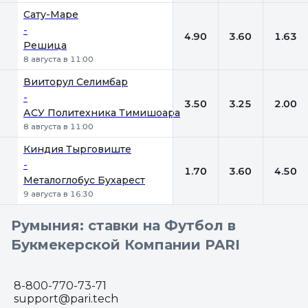
Сату-Маре
-
4.90
3.60
1.63
Решица
8 августа в 11:00
Вииторул Селимбар
-
3.50
3.25
2.00
АСУ Политехника Тимишоара
8 августа в 11:00
Киндия Тырговиште
-
1.70
3.60
4.50
Металоглобус Бухарест
9 августа в 16:30
Румыния: ставки на Футбол в
Букмекерской Компании PARI
8-800-770-73-71
support@pari.tech