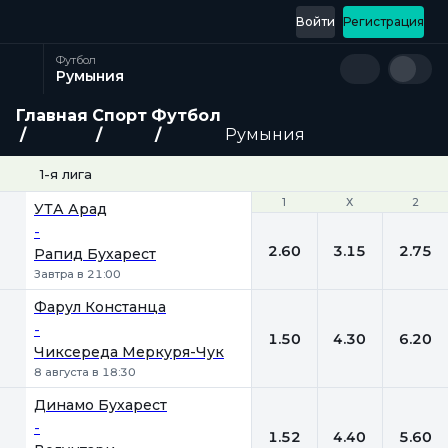
Войти
Регистрация
Футбол
Румыния
Главная
Спорт
Футбол
Румыния
1-я лига
1
1
Х
Х
2
2
УТА Арад
-
2.60
3.15
2.75
Рапид Бухарест
Завтра в 21:00
Фарул Констанца
-
1.50
4.30
6.20
Чиксереда Меркуря-Чук
8 августа в 18:30
Динамо Бухарест
-
1.52
4.40
5.60