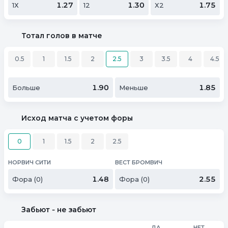
1.27
1.30
1.75
1Х
12
Х2
Тотал голов в матче
0.5
1
1.5
2
2.5
3
3.5
4
4.5
1.90
1.85
Больше
Меньше
Исход матча с учетом форы
0
1
1.5
2
2.5
НОРВИЧ СИТИ
ВЕСТ БРОМВИЧ
1.48
2.55
Фора (0)
Фора (0)
Забьют ‑ не забьют
ДА
НЕТ