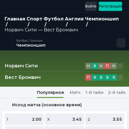
Войти
Регистрация
Главная
Спорт
Футбол
Англия
Чемпионшип
Норвич Сити — Вест Бромвич
Футбол / Англия
Чемпионшип
Матч
Норвич Сити
Н
В
Н
П
Н
?
Вест Бромвич
П
В
В
В
В
?
Популярное
Матч
1-й тайм
2-й тайм
Исход матча (основное время)
2.00
3.45
3.55
1
X
2