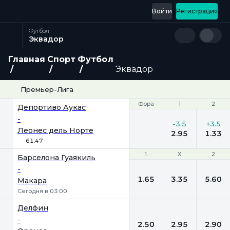
Войти
Регистрация
Футбол
Эквадор
Главная
Спорт
Футбол
Эквадор
Премьер-Лига
Фора
Фора
1
1
2
2
Депортиво Аукас
-
-3.5
+3.5
Леонес дель Норте
2.95
1.33
61:47
1
1
Х
Х
2
2
Барселона Гуаякиль
-
1.65
3.35
5.60
Макара
Сегодня в 03:00
Делфин
-
2.50
2.95
2.90