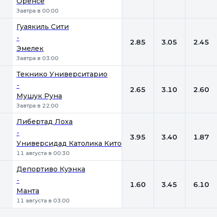
Оренсе
Завтра в 00:00
Гуаякиль Сити
-
2.85
3.05
2.45
Эмелек
Завтра в 03:00
Текнико Университарио
-
2.65
3.10
2.60
Мушук Руна
Завтра в 22:00
Либертад Лоха
-
3.95
3.40
1.87
Универсидад Католика Кито
11 августа в 00:30
Депортиво Куэнка
-
1.60
3.45
6.10
Манта
11 августа в 03:00