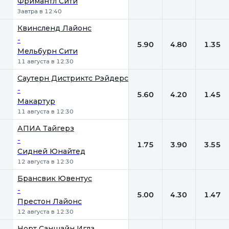
Фримантл Сити
Завтра в 12:40
Квинсленд Лайонc
-
5.90
4.80
1.35
Мельбурн Сити
11 августа в 12:30
Саутерн Дистриктс Рэйдерс
-
5.60
4.20
1.45
Макартур
11 августа в 12:30
АПИА Тайгерз
-
1.75
3.90
3.55
Сидней Юнайтед
12 августа в 12:30
Брансвик Ювентус
-
5.00
4.30
1.47
Престон Лайонс
12 августа в 12:30
Норт Саншайн Иглз