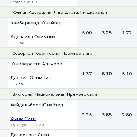
Завтра в 07:00
Южная Австралия. Лига Штата. 1-й дивизион
1
Х
2
Камберленд Юнайтед
-
5.00
3.25
1.72
Аделаида Олимпик
61:08
Северная Территория. Премьер-лига
1
Х
2
Юниверсити Адзурри
-
1.37
6.10
5.10
Дарвин Олимпик
7:34
Виктория. Национальная Премьер-лига
1
Х
2
Хейдельберг Юнайтед
-
2.25
3.65
2.80
Хьюм Сити
14 августа в 12:30
Данденонг Сити