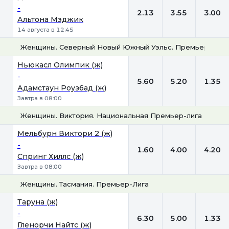
-
2.13
3.55
3.00
Альтона Мэджик
14 августа в 12:45
Женщины. Северный Новый Южный Уэльс. Премьер-лига
1
Х
2
Ньюкасл Олимпик (ж)
-
5.60
5.20
1.35
Адамстаун Роузбад (ж)
Завтра в 08:00
Женщины. Виктория. Национальная Премьер-лига
1
Х
2
Мельбурн Виктори 2 (ж)
-
1.60
4.00
4.20
Спринг Хиллс (ж)
Завтра в 08:00
Женщины. Тасмания. Премьер-Лига
1
Х
2
Таруна (ж)
-
6.30
5.00
1.33
Гленорчи Найтс (ж)