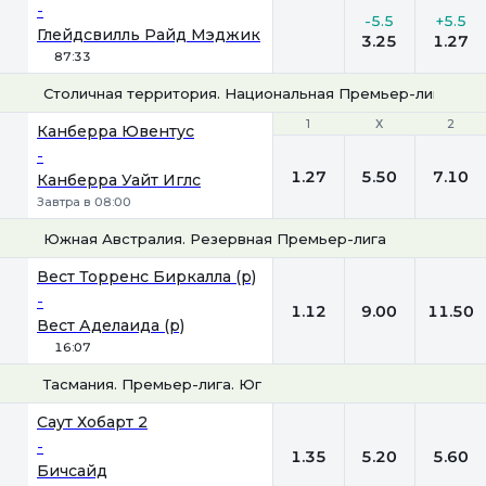
-
-5.5
+5.5
Глейдсвилль Райд Мэджик
3.25
1.27
87:33
Столичная территория. Национальная Премьер-лига
1
1
Х
Х
2
2
Канберра Ювентус
-
1.27
5.50
7.10
Канберра Уайт Иглс
Завтра в 08:00
Южная Австралия. Резервная Премьер-лига
1
Х
2
Вест Торренс Биркалла (р)
-
1.12
9.00
11.50
Вест Аделаида (р)
16:07
Тасмания. Премьер-лига. Юг
1
Х
2
Саут Хобарт 2
-
1.35
5.20
5.60
Бичсайд