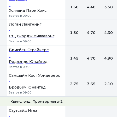
-
1.68
4.40
3.50
Холланд Парк Хокс
Завтра в 09:00
Логан Лайтнинг
-
1.50
4.70
4.30
Ст. Джордж Уиллавонг
Завтра в 09:00
Брисбен Страйкерс
-
1.45
4.70
4.90
Редлэндс Юнайтед
Завтра в 09:00
Саншайн Кост Уондерерс
-
2.75
3.65
2.10
Бродбич Юнайтед
Завтра в 09:00
Квинсленд. Премьер-лига-2
1
Х
2
Саутсайд Иглз
-