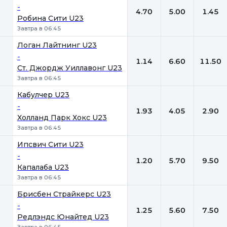
-
4.70
5.00
1.45
Робина Сити U23
Завтра в 06:45
Логан Лайтнинг U23
-
1.14
6.60
11.50
Ст. Джордж Уиллавонг U23
Завтра в 06:45
Кабулчер U23
-
1.93
4.05
2.90
Холланд Парк Хокс U23
Завтра в 06:45
Ипсвич Сити U23
-
1.20
5.70
9.50
Капалаба U23
Завтра в 06:45
Брисбен Страйкерс U23
-
1.25
5.60
7.50
Редлэндс Юнайтед U23