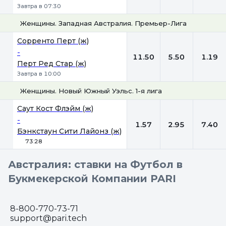
Завтра в 07:30
Женщины. Западная Австралия. Премьер-Лига
1
Х
2
Сорренто Перт (ж)
-
11.50
5.50
1.19
Перт Ред Стар (ж)
Завтра в 10:00
Женщины. Новый Южный Уэльс. 1-я лига
1
Х
2
Саут Кост Флэйм (ж)
-
1.57
2.95
7.40
Бэнкстаун Сити Лайонз (ж)
73:28
Австралия: ставки на Футбол в
Букмекерской Компании PARI
8-800-770-73-71
support@pari.tech