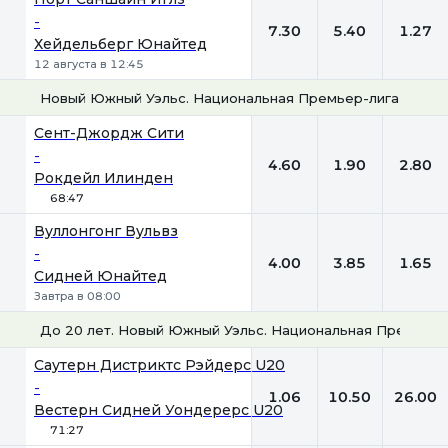
-
7.30
5.40
1.27
Хейдельберг Юнайтед
12 августа в 12:45
Новый Южный Уэльс. Национальная Премьер-лига
1
Х
2
Сент-Джордж Сити
-
4.60
1.90
2.80
Рокдейл Илинден
68:47
Вуллонгонг Вульвз
-
4.00
3.85
1.65
Сидней Юнайтед
Завтра в 08:00
До 20 лет. Новый Южный Уэльс. Национальная Премьер-
1
Х
2
Саутерн Дистриктс Рэйдерс U20
-
1.06
10.50
26.00
Вестерн Сидней Уондерерс U20
71:27