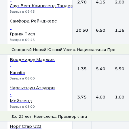
2.70
4.15
2.00
Саут Вест Квинсленд Тандер
Завтра в 09:45
Самфорд Рейнджерс
-
10.50
6.50
1.16
Гранж Тисл
Завтра в 09:45
Северный Новый Южный Уэльс. Национальная Премьер-
1
Х
2
Бродмидоу Мэджик
-
1.35
5.40
5.50
Кагиба
Завтра в 06:00
Чарльзтаун Аззурри
-
3.75
4.60
1.60
Мейтленд
Завтра в 08:00
До 23 лет. Квинсленд. Премьер-лига
1
Х
2
Норт Стар U23