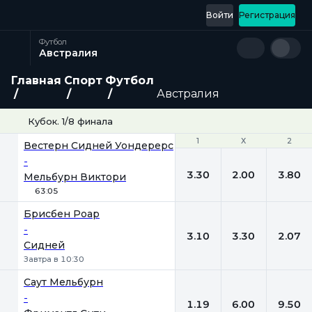
Войти
Регистрация
Футбол
Австралия
Главная
Спорт
Футбол
Австралия
Кубок. 1/8 финала
1
1
Х
Х
2
2
Вестерн Сидней Уондерерс
-
3.30
2.00
3.80
Мельбурн Виктори
63:05
Брисбен Роар
-
3.10
3.30
2.07
Сидней
Завтра в 10:30
Саут Мельбурн
-
1.19
6.00
9.50