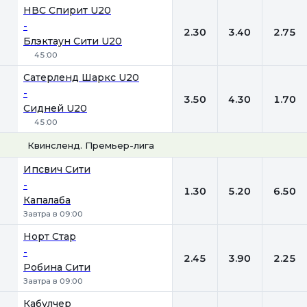
НВС Спирит U20
-
2.30
3.40
2.75
Блэктаун Сити U20
45:00
Сатерленд Шаркс U20
-
3.50
4.30
1.70
Сидней U20
45:00
Квинсленд. Премьер-лига
1
Х
2
Ипсвич Сити
-
1.30
5.20
6.50
Капалаба
Завтра в 09:00
Норт Стар
-
2.45
3.90
2.25
Робина Сити
Завтра в 09:00
Кабулчер