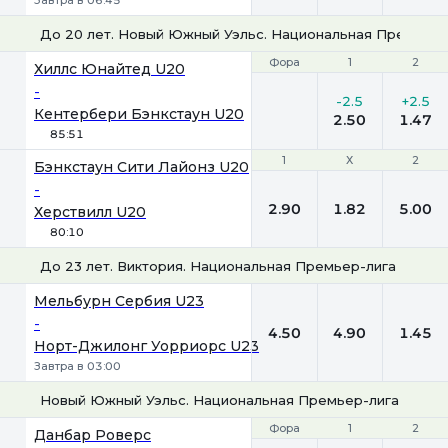
Завтра в 06:45
До 20 лет. Новый Южный Уэльс. Национальная Премьер-
Фора
Фора
1
1
2
2
Хиллс Юнайтед U20
-
-2.5
+2.5
Кентербери Бэнкстаун U20
2.50
1.47
85:51
1
1
Х
Х
2
2
Бэнкстаун Сити Лайонз U20
-
2.90
1.82
5.00
Херствилл U20
80:10
До 23 лет. Виктория. Национальная Премьер-лига 2
1
Х
2
Мельбурн Сербия U23
-
4.50
4.90
1.45
Норт-Джилонг Уорриорс U23
Завтра в 03:00
Новый Южный Уэльс. Национальная Премьер-лига-3
Фора
Фора
1
1
2
2
Данбар Роверс