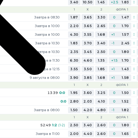
3.40
10.50
1.45
+2.5
1.83
1
Х
2
ФОРА 1
Завтра в 08:30
1.87
3.65
3.30
0
1.47
Завтра в 10:00
2.20
3.65
2.65
0
1.70
Завтра в 10:00
4.30
3.55
1.68
+1
1.57
Завтра в 10:30
1.83
3.70
3.40
-1
2.45
Завтра в 10:30
2.35
3.45
2.50
0
1.80
Завтра в 11:30
6.30
4.60
1.35
+1.5
1.70
Завтра в 12:15
3.55
3.50
1.85
+1
1.43
9 августа в 08:00
3.90
3.85
1.68
+1
1.58
1
Х
2
ФОРА 1
13:39
0:0
1.95
3.60
3.25
0
1.50
0:0
2.80
2.03
4.10
0
1.52
Завтра в 08:00
1.50
4.20
4.80
-1
1.82
1
Х
2
ФОРА 1
52:49
1:2
(1-2)
(1-2)
2.50
3.40
2.60
0
1.80
Завтра в 11:00
2.00
4.40
2.60
0
1.65