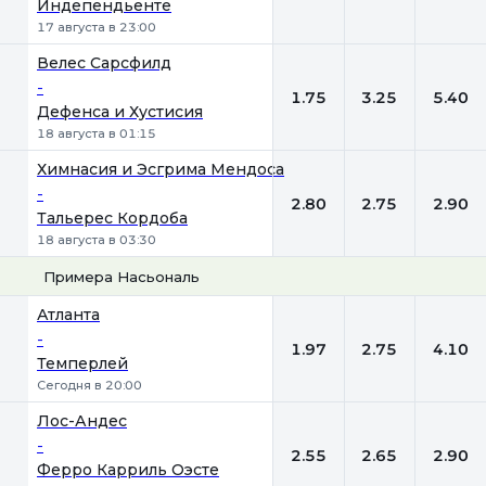
Индепендьенте
17 августа в 23:00
Велес Сарсфилд
-
1.75
3.25
5.40
Дефенса и Хустисия
18 августа в 01:15
Химнасия и Эсгрима Мендоса
-
2.80
2.75
2.90
Тальерес Кордоба
18 августа в 03:30
Примера Насьональ
1
Х
2
Атланта
-
1.97
2.75
4.10
Темперлей
Сегодня в 20:00
Лос-Андес
-
2.55
2.65
2.90
Ферро Карриль Оэсте