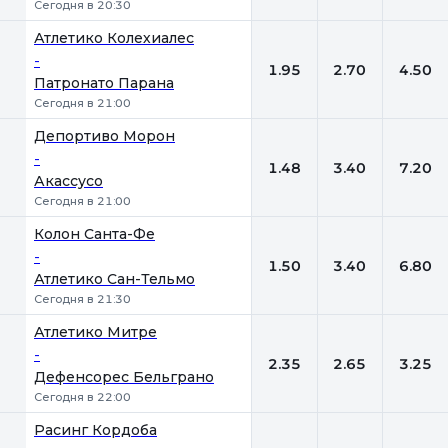
Сегодня в 20:30
Атлетико Колехиалес
-
1.95
2.70
4.50
Патронато Парана
Сегодня в 21:00
Депортиво Морон
-
1.48
3.40
7.20
Акассусо
Сегодня в 21:00
Колон Санта-Фе
-
1.50
3.40
6.80
Атлетико Сан-Тельмо
Сегодня в 21:30
Атлетико Митре
-
2.35
2.65
3.25
Дефенсорес Бельграно
Сегодня в 22:00
Расинг Кордоба