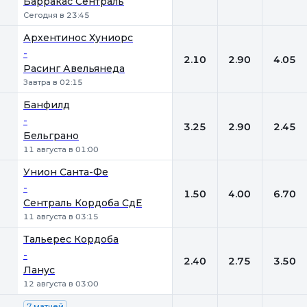
Барракас Сентраль
Сегодня в 23:45
Архентинос Хуниорс
-
2.10
2.90
4.05
Расинг Авельянеда
Завтра в 02:15
Банфилд
-
3.25
2.90
2.45
Бельграно
11 августа в 01:00
Унион Санта-Фе
-
1.50
4.00
6.70
Сентраль Кордоба СдЕ
11 августа в 03:15
Тальерес Кордоба
-
2.40
2.75
3.50
Ланус
12 августа в 03:00
7 матчей