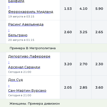
Банфилд
-
1.53
4.10
5.90
Феррокарриль Мидланд
19 августа в 03:15
Расинг Авельянеда
-
2.60
3.25
2.65
Бельграно
20 августа в 01:15
Примера B Метрополитана
1
Х
2
Депортиво Лаферрере
-
3.20
2.70
2.30
Арсенал Саранди
Сегодня в 21:00
Док Суд
-
2.05
2.85
3.60
Сан-Мартин Бурсако
Сегодня в 21:00
Женщины. Примера дивизион