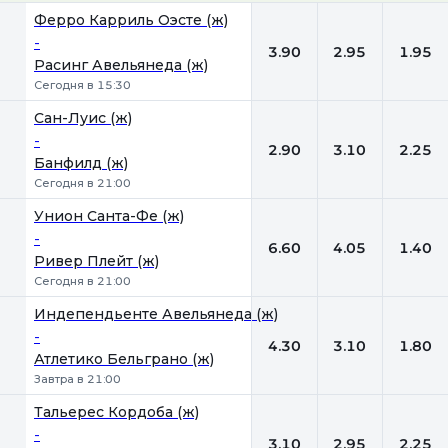
1
Х
2
Ферро Карриль Оэсте (ж)
-
3.90
2.95
1.95
Расинг Авельянеда (ж)
Сегодня в 15:30
Сан-Луис (ж)
-
2.90
3.10
2.25
Банфилд (ж)
Сегодня в 21:00
Унион Санта-Фе (ж)
-
6.60
4.05
1.40
Ривер Плейт (ж)
Сегодня в 21:00
Индепендьенте Авельянеда (ж)
-
4.30
3.10
1.80
Атлетико Бельграно (ж)
Завтра в 21:00
Тальерес Кордоба (ж)
-
3.10
2.95
2.25