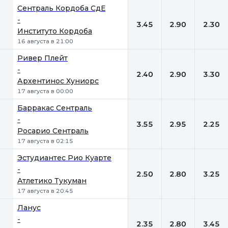
Сентраль Кордоба СдЕ
-
3.45
2.90
2.30
Институто Кордоба
16 августа в 21:00
Ривер Плейт
-
2.40
2.90
3.30
Архентинос Хуниорс
17 августа в 00:00
Барракас Сентраль
-
3.55
2.95
2.25
Росарио Сентраль
17 августа в 02:15
Эстудиантес Рио Куарте
-
2.50
2.80
3.25
Атлетико Тукуман
17 августа в 20:45
Ланус
-
2.35
2.80
3.45