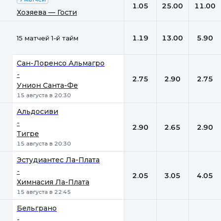
1.05
25.00
11.00
Хозяева — Гости
1.19
13.00
5.90
15 матчей 1-й тайм
Сан-Лоренсо Альмагро
-
2.75
2.90
2.75
Унион Санта-Фе
15 августа в 20:30
Альдосиви
-
2.90
2.65
2.90
Тигре
15 августа в 20:30
Эстудиантес Ла-Плата
-
2.05
3.05
4.05
Химнасия Ла-Плата
15 августа в 22:45
Бельграно
-