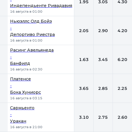
1.95
3.05
4.30
Индепендьенте Ривадавия
16 августа в 01:00
Ньюэллс Олд Бойз
-
2.05
2.90
4.20
Депортиво Риестра
16 августа в 01:00
Расинг Авельянеда
-
1.63
3.45
6.20
Банфилд
16 августа в 02:30
Платенсе
-
3.65
2.85
2.25
Бока Хуниорс
16 августа в 03:15
Сармьенто
-
3.10
2.75
2.60
Уракан
16 августа в 21:00