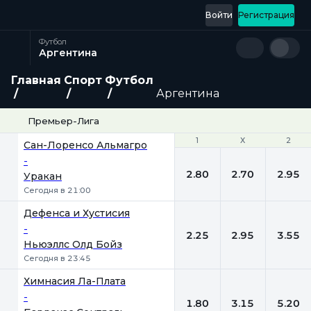
Войти
Регистрация
Футбол
Аргентина
Главная
Спорт
Футбол
Аргентина
Премьер-Лига
1
1
Х
Х
2
2
Сан-Лоренсо Альмагро
-
2.80
2.70
2.95
Уракан
Сегодня в 21:00
Дефенса и Хустисия
-
2.25
2.95
3.55
Ньюэллс Олд Бойз
Сегодня в 23:45
Химнасия Ла-Плата
-
1.80
3.15
5.20