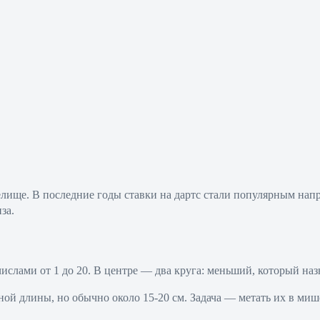
ПРОГРАММА ЛОЯЛЬНОСТИ
SECRET
МЕДИА
ПРИЛОЖЕНИЯ
РЕЗУЛЬТАТЫ
релище. В последние годы ставки на дартс стали популярным нап
...
за.
ислами от 1 до 20. В центре — два круга: меньший, который наз
й длины, но обычно около 15-20 см. Задача — метать их в мише