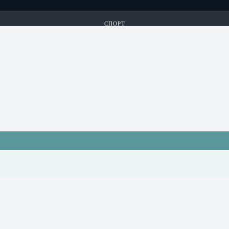
СПОРТ
КИБЕРСПОРТ
ЛОТЕРЕИ
ИГРЫ 24/7
...
СПОРТ
КИБЕРСПОРТ
ЛОТЕРЕИ
ИГРЫ 24/7