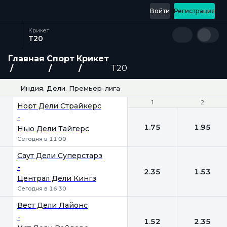
Войти
Регистрация
Крикет
T20
Главная
Спорт
Крикет
T20
Индия. Дели. Премьер-лига
1
1
2
2
Норт Дели Страйкерс
-
1.75
1.95
Нью Дели Тайгерс
Сегодня в 11:00
Саут Дели Суперстарз
-
2.35
1.53
Централ Дели Кингз
Сегодня в 16:30
Вест Дели Лайонс
-
1.52
2.35