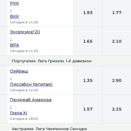
1
2
РКК
-
1.93
1.77
ВКК
Сегодня в 14:30
Экселсиор'20
-
1.65
2.10
ВРА
Сегодня в 14:30
Португалия. Лига Гриззли. 1-й дивизион
1
2
Оэйраш
-
1.35
2.90
Лиссабон Кэпиталс
Сегодня в 14:00
Пенджаб Амадора
-
1.57
2.25
Горха XI
Сегодня в 18:00
Австралия. Лига Чемпионов Сенчури