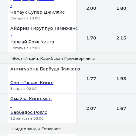
-
2.00
1.80
Чепаук Супер Джиллис
Сегодня в 13:00
Айдрим Тируппур Тамижанс
-
1.70
2.15
Неллай Роял Кингз
Сегодня в 17:00
Вест-Индия. Карибская Премьер-лига
1
2
Антигуа энд Барбуда Фэлконз
-
1.77
1.93
Сент-Люсия Кингс
Завтра в 02:00
Ямайка Кингсмен
-
2.07
1.67
Барбадос Роялс
12 августа в 03:00
Нидерланды. Топкласс