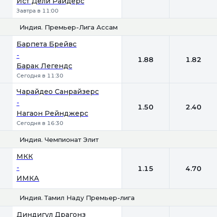
Ист Дели Райдерс
Завтра в 11:00
Индия. Премьер-Лига Ассам
1
2
Барпета Брейвс
-
1.88
1.82
Барак Легендс
Сегодня в 11:30
Чарайдео Санрайзерс
-
1.50
2.40
Нагаон Рейнджерс
Сегодня в 16:30
Индия. Чемпионат Элит
1
2
МКК
-
1.15
4.70
ИМКА
Индия. Тамил Наду Премьер-лига
1
2
Диндигул Драгонз