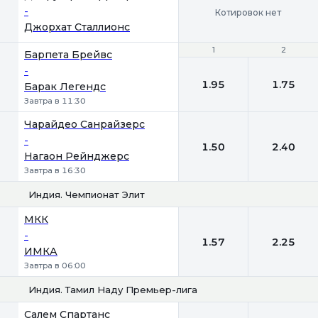
-
Котировок нет
Джорхат Сталлионс
1
1
2
2
Барпета Брейвс
-
1.95
1.75
Барак Легендс
Завтра в 11:30
Чарайдео Санрайзерс
-
1.50
2.40
Нагаон Рейнджерс
Завтра в 16:30
Индия. Чемпионат Элит
1
2
МКК
-
1.57
2.25
ИМКА
Завтра в 06:00
Индия. Тамил Наду Премьер-лига
1
2
Салем Спартанс