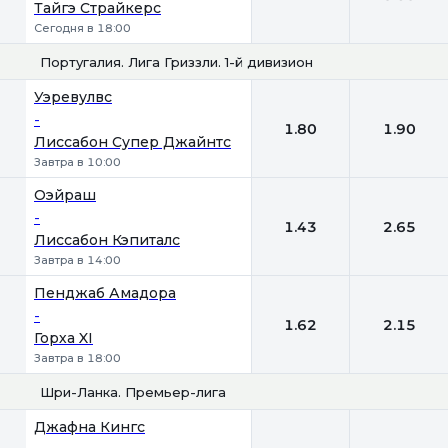
Тайгэ Страйкерс
Сегодня в 18:00
Португалия. Лига Гриззли. 1-й дивизион
1
2
Уэревулвс
-
1.80
1.90
Лиссабон Супер Джайнтс
Завтра в 10:00
Оэйраш
-
1.43
2.65
Лиссабон Кэпиталс
Завтра в 14:00
Пенджаб Амадора
-
1.62
2.15
Горха XI
Завтра в 18:00
Шри-Ланка. Премьер-лига
1
2
Джафна Кингс