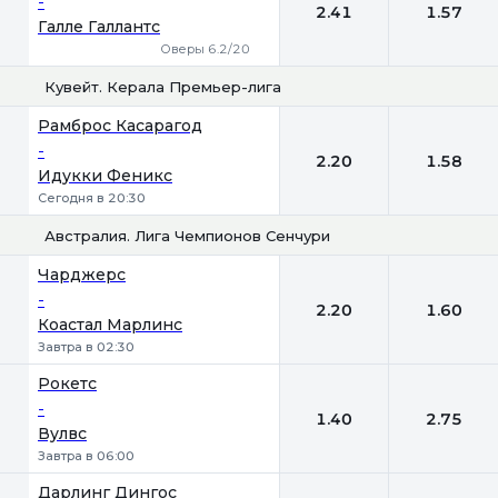
-
2.41
1.57
Галле Галлантс
Оверы 6.2/20
Кувейт. Керала Премьер-лига
1
2
Рамброс Касарагод
-
2.20
1.58
Идукки Феникс
Сегодня в 20:30
Австралия. Лига Чемпионов Сенчури
1
2
Чарджерс
-
2.20
1.60
Коастал Марлинс
Завтра в 02:30
Рокетс
-
1.40
2.75
Вулвс
Завтра в 06:00
Дарлинг Дингос