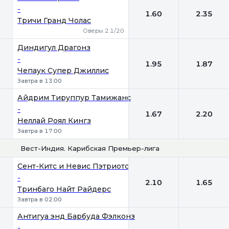
-
1.60
2.35
Тричи Гранд Чолас
Оверы 2.1/20
Диндигул Драгонз
-
1.95
1.87
Чепаук Супер Джиллис
Завтра в 13:00
Айдрим Тируппур Тамижанс
-
1.67
2.20
Неллай Роял Кингз
Завтра в 17:00
Вест-Индия. Карибская Премьер-лига
1
2
Сент-Китс и Невис Пэтриотс
-
2.10
1.65
Тринбаго Найт Райдерс
Завтра в 02:00
Антигуа энд Барбуда Фэлконз
-