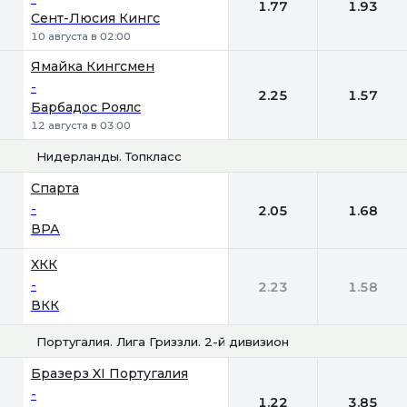
1.77
1.93
Сент-Люсия Кингс
10 августа в 02:00
Ямайка Кингсмен
-
2.25
1.57
Барбадос Роялс
12 августа в 03:00
Нидерланды. Топкласс
1
2
Спарта
-
2.05
1.68
ВРА
ХКК
-
2.23
1.58
ВКК
Португалия. Лига Гриззли. 2-й дивизион
1
2
Бразерз XI Португалия
-
1.22
3.85