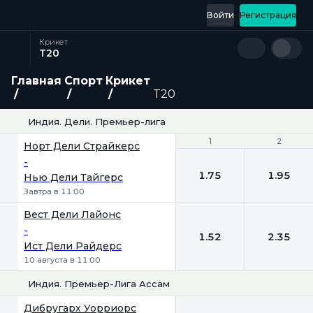
Войти
Регистрация
Крикет
T20
Главная
Спорт
Крикет
T20
Индия. Дели. Премьер-лига
1
1
2
2
Норт Дели Страйкерс
-
1.75
1.95
Нью Дели Тайгерс
Завтра в 11:00
Вест Дели Лайонс
-
1.52
2.35
Ист Дели Райдерс
10 августа в 11:00
Индия. Премьер-Лига Ассам
Дибругарх Уорриорс