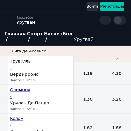
Войти
Регистрация
Баскетбол
Уругвай
Главная
Спорт
Баскетбол
Уругвай
Лига де Ассенсо
1
1
2
2
Трувилль
-
1.19
4.10
Вердирройо
Завтра в 02:15
Олимпия
-
1.30
3.20
Урупан Де Пандо
Завтра в 02:15
Колон
-
1.82
1.88