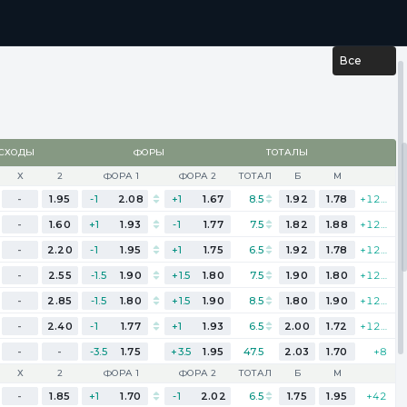
...
РЕЗУЛЬТАТЫ
Все
СХОДЫ
ФОРЫ
ТОТАЛЫ
Х
2
ФОРА 1
ФОРА 2
ТОТАЛ
Б
М
-
1.95
-1
2.08
+1
1.67
8.5
1.92
1.78
+125
-
1.60
+1
1.93
-1
1.77
7.5
1.82
1.88
+125
-
2.20
-1
1.95
+1
1.75
6.5
1.92
1.78
+125
-
2.55
-1.5
1.90
+1.5
1.80
7.5
1.90
1.80
+125
-
2.85
-1.5
1.80
+1.5
1.90
8.5
1.80
1.90
+120
-
2.40
-1
1.77
+1
1.93
6.5
2.00
1.72
+125
-
-
-3.5
1.75
+3.5
1.95
47.5
2.03
1.70
+8
Х
2
ФОРА 1
ФОРА 2
ТОТАЛ
Б
М
-
1.85
+1
1.70
-1
2.02
6.5
1.75
1.95
+42