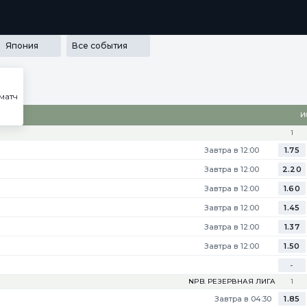
РАММА ЛОЯЛЬНОСТИ
SECRET
МЕДИА
ПРИЛОЖЕНИЯ
Япония
Все события
матч
И
1
Завтра в 12:00
1.75
Завтра в 12:00
2.20
Завтра в 12:00
1.60
Завтра в 12:00
1.45
Завтра в 12:00
1.37
Завтра в 12:00
1.50
-
NPB. РЕЗЕРВНАЯ ЛИГА
1
Завтра в 04:30
1.85