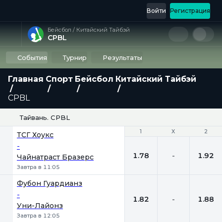
Войти
Регистрация
Бейсбол / Китайский Тайбэй
CPBL
События
Турнир
Результаты
Главная
Спорт
Бейсбол
Китайский Тайбэй
CPBL
Тайвань. CPBL
1
1
Х
Х
2
2
ТСГ Хоукс
-
1.78
-
1.92
Чайнатраст Бразерс
Завтра в 11:05
Фубон Гуардианз
-
1.82
-
1.88
Уни-Лайонз
Завтра в 12:05