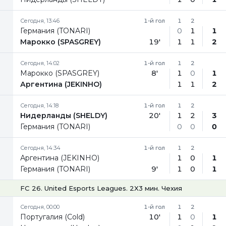
Сегодня, 13:46
1-й гол
1
2
Германия (TONARI)
0
1
1
Марокко (SPASGREY)
19'
1
1
2
Сегодня, 14:02
1-й гол
1
2
Марокко (SPASGREY)
8'
1
0
1
Аргентина (JEKINHO)
1
1
2
Сегодня, 14:18
1-й гол
1
2
Нидерланды (SHELDY)
20'
1
2
3
Германия (TONARI)
0
0
0
Сегодня, 14:34
1-й гол
1
2
Аргентина (JEKINHO)
1
0
1
Германия (TONARI)
9'
1
0
1
FC 26. United Esports Leagues. 2X3 мин. Чехия
Сегодня, 00:00
1-й гол
1
2
Португалия (Cold)
10'
1
0
1