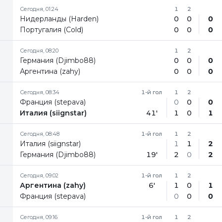
Сегодня, 01:24
1
2
Нидерланды (Harden)
0
0
0
Португалия (Cold)
0
0
0
Сегодня, 08:20
1
2
Германия (Djimbo88)
0
0
0
Аргентина (zahy)
0
0
0
Сегодня, 08:34
1-й гол
1
2
Франция (stepava)
0
0
0
Италия (siignstar)
41'
1
0
1
Сегодня, 08:48
1-й гол
1
2
Италия (siignstar)
1
1
2
Германия (Djimbo88)
19'
2
0
2
Сегодня, 09:02
1-й гол
1
2
Аргентина (zahy)
6'
1
0
1
Франция (stepava)
0
0
0
Сегодня, 09:16
1-й гол
1
2