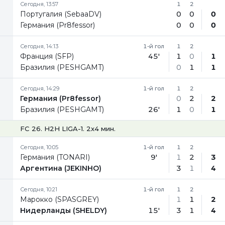
Сегодня, 13:57
1
2
Португалия (SebaaDV)
0
0
0
Германия (Pr8fessor)
0
0
0
Сегодня, 14:13
1-й гол
1
2
Франция (SFP)
45'
1
0
1
Бразилия (PESHGAMT)
0
1
1
Сегодня, 14:29
1-й гол
1
2
Германия (Pr8fessor)
0
2
2
Бразилия (PESHGAMT)
26'
1
0
1
FC 26. H2H LIGA-1. 2x4 мин.
Сегодня, 10:05
1-й гол
1
2
Германия (TONARI)
9'
1
2
3
Аргентина (JEKINHO)
3
1
4
Сегодня, 10:21
1-й гол
1
2
Марокко (SPASGREY)
1
1
2
Нидерланды (SHELDY)
15'
3
1
4