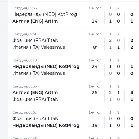
Сегодня, 02:35
1-й гол
1
2
Нидерланды (NED) KotPirog
0
0
0
Англия (ENG) Art1m
24'
1
0
1
Сегодня, 02:51
1-й гол
1
2
Франция (FRA) TitaN
2
0
2
Италия (ITA) Valessimus
8'
1
1
2
Сегодня, 03:20
1-й гол
1
2
Нидерланды (NED) KotPirog
24'
1
0
1
Италия (ITA) Valessimus
0
0
0
Сегодня, 03:36
1-й гол
1
2
Англия (ENG) Art1m
25'
2
1
3
Франция (FRA) TitaN
1
0
1
Сегодня, 03:52
1-й гол
1
2
Франция (FRA) TitaN
0
0
0
Нидерланды (NED) KotPirog
39'
1
0
1
Сегодня, 04:08
1-й гол
1
2