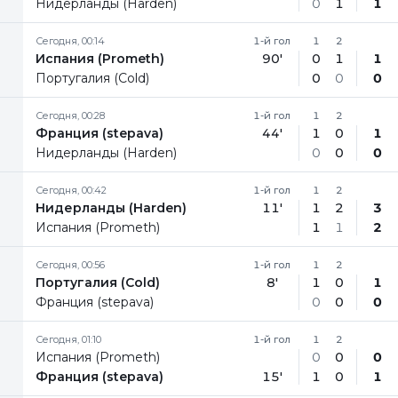
Нидерланды (Harden)
0
1
1
Сегодня, 00:14
1-й гол
1
2
Испания (Prometh)
90'
0
1
1
Португалия (Cold)
0
0
0
Сегодня, 00:28
1-й гол
1
2
Франция (stepava)
44'
1
0
1
Нидерланды (Harden)
0
0
0
Сегодня, 00:42
1-й гол
1
2
Нидерланды (Harden)
11'
1
2
3
Испания (Prometh)
1
1
2
Сегодня, 00:56
1-й гол
1
2
Португалия (Cold)
8'
1
0
1
Франция (stepava)
0
0
0
Сегодня, 01:10
1-й гол
1
2
Испания (Prometh)
0
0
0
Франция (stepava)
15'
1
0
1