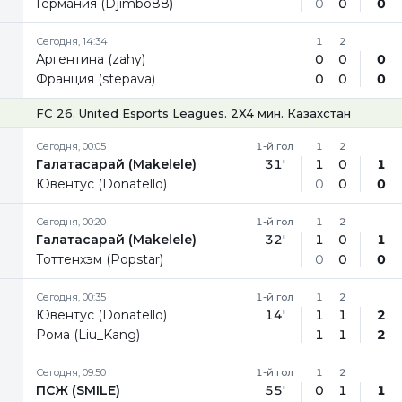
Германия (Djimbo88)
0
0
0
Сегодня, 14:34
1
2
Аргентина (zahy)
0
0
0
Франция (stepava)
0
0
0
FC 26. United Esports Leagues. 2X4 мин. Казахстан
Сегодня, 00:05
1-й гол
1
2
Галатасарай (Makelele)
31'
1
0
1
Ювентус (Donatello)
0
0
0
Сегодня, 00:20
1-й гол
1
2
Галатасарай (Makelele)
32'
1
0
1
Тоттенхэм (Popstar)
0
0
0
Сегодня, 00:35
1-й гол
1
2
Ювентус (Donatello)
14'
1
1
2
Рома (Liu_Kang)
1
1
2
Сегодня, 09:50
1-й гол
1
2
ПСЖ (SMILE)
55'
0
1
1