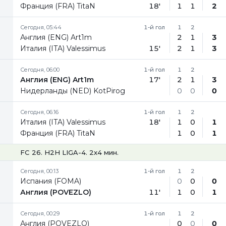
Франция (FRA) TitaN
18'
1
1
2
Сегодня, 05:44
1-й гол
1
2
Англия (ENG) Art1m
2
1
3
Италия (ITA) Valessimus
15'
2
1
3
Сегодня, 06:00
1-й гол
1
2
Англия (ENG) Art1m
17'
2
1
3
Нидерланды (NED) KotPirog
0
0
0
Сегодня, 06:16
1-й гол
1
2
Италия (ITA) Valessimus
18'
1
0
1
Франция (FRA) TitaN
1
0
1
FC 26. H2H LIGA-4. 2x4 мин.
Сегодня, 00:13
1-й гол
1
2
Испания (FOMA)
0
0
0
Англия (POVEZLO)
11'
1
0
1
Сегодня, 00:29
1-й гол
1
2
Англия (POVEZLO)
0
0
0