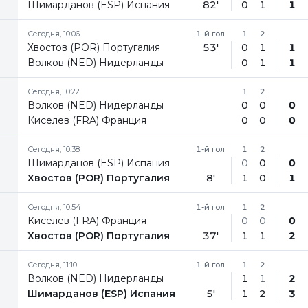
Шимарданов (ESP) Испания
82'
0
1
1
Сегодня, 10:06
1-й гол
1
2
Хвостов (POR) Португалия
53'
0
1
1
Волков (NED) Нидерланды
0
1
1
Сегодня, 10:22
1
2
Волков (NED) Нидерланды
0
0
0
Киселев (FRA) Франция
0
0
0
Сегодня, 10:38
1-й гол
1
2
Шимарданов (ESP) Испания
0
0
0
Хвостов (POR) Португалия
8'
1
0
1
Сегодня, 10:54
1-й гол
1
2
Киселев (FRA) Франция
0
0
0
Хвостов (POR) Португалия
37'
1
1
2
Сегодня, 11:10
1-й гол
1
2
Волков (NED) Нидерланды
1
1
2
Шимарданов (ESP) Испания
5'
1
2
3