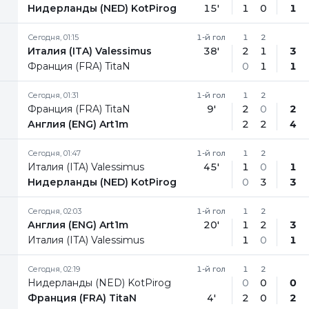
Нидерланды (NED) KotPirog
15'
1
0
1
Сегодня, 01:15
1-й гол
1
2
Италия (ITA) Valessimus
38'
2
1
3
Франция (FRA) TitaN
0
1
1
Сегодня, 01:31
1-й гол
1
2
Франция (FRA) TitaN
9'
2
0
2
Англия (ENG) Art1m
2
2
4
Сегодня, 01:47
1-й гол
1
2
Италия (ITA) Valessimus
45'
1
0
1
Нидерланды (NED) KotPirog
0
3
3
Сегодня, 02:03
1-й гол
1
2
Англия (ENG) Art1m
20'
1
2
3
Италия (ITA) Valessimus
1
0
1
Сегодня, 02:19
1-й гол
1
2
Нидерланды (NED) KotPirog
0
0
0
Франция (FRA) TitaN
4'
2
0
2