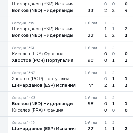
Шимарданов (ESP) Испания
0
0
0
Волков (NED) Нидерланды
33'
2
2
4
Сегодня, 13:15
1-й гол
1
2
Шимарданов (ESP) Испания
1
1
2
Волков (NED) Нидерланды
22'
1
2
3
Сегодня, 13:31
1-й гол
1
2
Киселев (FRA) Франция
0
0
0
Хвостов (POR) Португалия
90'
0
1
1
Сегодня, 13:47
1-й гол
1
2
Хвостов (POR) Португалия
0
1
1
Шимарданов (ESP) Испания
7'
2
1
3
Сегодня, 14:03
1-й гол
1
2
Волков (NED) Нидерланды
58'
0
1
1
Киселев (FRA) Франция
0
0
0
Сегодня, 14:19
1-й гол
1
2
Шимарданов (ESP) Испания
22'
1
1
2