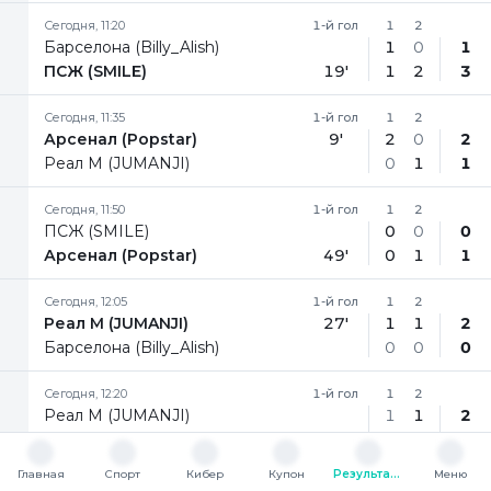
Сегодня, 11:20
1-й гол
1
2
Барселона (Billy_Alish)
1
0
1
ПСЖ (SMILE)
19'
1
2
3
Сегодня, 11:35
1-й гол
1
2
Арсенал (Popstar)
9'
2
0
2
Реал М (JUMANJI)
0
1
1
Сегодня, 11:50
1-й гол
1
2
ПСЖ (SMILE)
0
0
0
Арсенал (Popstar)
49'
0
1
1
Сегодня, 12:05
1-й гол
1
2
Реал М (JUMANJI)
27'
1
1
2
Барселона (Billy_Alish)
0
0
0
Сегодня, 12:20
1-й гол
1
2
Реал М (JUMANJI)
1
1
2
ПСЖ (SMILE)
15'
2
0
2
Главная
Спорт
Кибер
Купон
Результаты
Меню
Сегодня, 12:35
1-й гол
1
2
Главная
Спорт
Кибер
Купон
Результаты
Меню