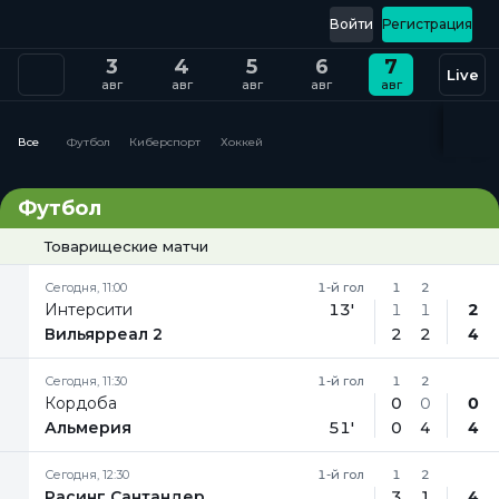
Войти
Регистрация
3
4
5
6
7
Live
авг
авг
авг
авг
авг
Все
Футбол
Киберспорт
Хоккей
Футбол
Товарищеские матчи
Сегодня, 11:00
1-й гол
1
2
Интерсити
13'
1
1
2
Вильярреал 2
2
2
4
Сегодня, 11:30
1-й гол
1
2
Кордоба
0
0
0
Альмерия
51'
0
4
4
Сегодня, 12:30
1-й гол
1
2
Расинг Сантандер
3
1
4