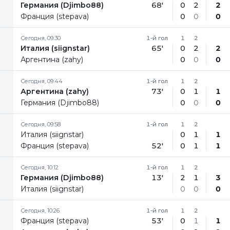
Германия (Djimbo88)
68'
0
2
2
Франция (stepava)
0
0
0
Сегодня, 09:30
1-й гол
1
2
Италия (siignstar)
65'
0
2
2
Аргентина (zahy)
0
0
0
Сегодня, 09:44
1-й гол
1
2
Аргентина (zahy)
73'
0
1
1
Германия (Djimbo88)
0
0
0
Сегодня, 09:58
1-й гол
1
2
Италия (siignstar)
0
1
1
Франция (stepava)
52'
0
1
1
Сегодня, 10:12
1-й гол
1
2
Германия (Djimbo88)
13'
2
1
3
Италия (siignstar)
0
0
0
Сегодня, 10:26
1-й гол
1
2
Франция (stepava)
53'
0
1
1