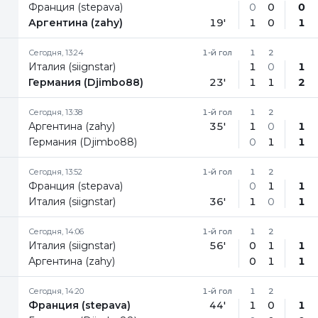
Франция (stepava)
0
0
0
Аргентина (zahy)
19'
1
0
1
Сегодня, 13:24
1-й гол
1
2
Италия (siignstar)
1
0
1
Германия (Djimbo88)
23'
1
1
2
Сегодня, 13:38
1-й гол
1
2
Аргентина (zahy)
35'
1
0
1
Германия (Djimbo88)
0
1
1
Сегодня, 13:52
1-й гол
1
2
Франция (stepava)
0
1
1
Италия (siignstar)
36'
1
0
1
Сегодня, 14:06
1-й гол
1
2
Италия (siignstar)
56'
0
1
1
Аргентина (zahy)
0
1
1
Сегодня, 14:20
1-й гол
1
2
Франция (stepava)
44'
1
0
1