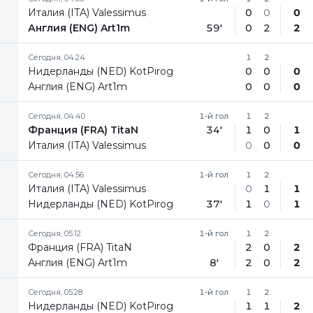
Италия (ITA) Valessimus
0
0
0
Англия (ENG) Art1m
59'
0
2
2
Сегодня, 04:24
1
2
Нидерланды (NED) KotPirog
0
0
0
Англия (ENG) Art1m
0
0
0
Сегодня, 04:40
1-й гол
1
2
Франция (FRA) TitaN
34'
1
0
1
Италия (ITA) Valessimus
0
0
0
Сегодня, 04:56
1-й гол
1
2
Италия (ITA) Valessimus
0
1
1
Нидерланды (NED) KotPirog
37'
1
0
1
Сегодня, 05:12
1-й гол
1
2
Франция (FRA) TitaN
2
0
2
Англия (ENG) Art1m
8'
2
0
2
Сегодня, 05:28
1-й гол
1
2
Нидерланды (NED) KotPirog
1
1
2