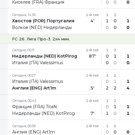
Киселев (FRA) Франция
0
0
0
Сегодня, 14:35
1-й гол
1
2
Хвостов (POR) Португалия
4'
1
0
1
Волков (NED) Нидерланды
0
0
0
FC 26. Лига Про-3. 2x4 мин.
Сегодня, 00:11
1-й гол
1
2
Нидерланды (NED) KotPirog
87'
0
1
1
Италия (ITA) Valessimus
0
0
0
Сегодня, 00:27
1-й гол
1
2
Италия (ITA) Valessimus
0
1
1
Англия (ENG) Art1m
5'
2
2
4
Сегодня, 00:43
1-й гол
1
2
Франция (FRA) TitaN
0
1
1
Нидерланды (NED) KotPirog
7'
1
0
1
Сегодня, 00:59
1-й гол
1
2
Англия (ENG) Art1m
0
0
0