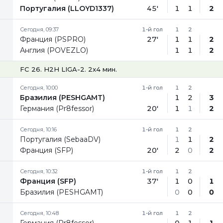
Португалия (LLOYD1337)
45'
1
1
2
Сегодня, 09:37
1-й гол
1
2
Франция (PSPRO)
27'
1
1
2
Англия (POVEZLO)
1
1
2
FC 26. H2H LIGA-2. 2x4 мин.
Сегодня, 10:00
1-й гол
1
2
Бразилия (PESHGAMT)
1
2
3
Германия (Pr8fessor)
20'
1
1
2
Сегодня, 10:16
1-й гол
1
2
Португалия (SebaaDV)
1
1
2
Франция (SFP)
20'
2
0
2
Сегодня, 10:32
1-й гол
1
2
Франция (SFP)
37'
1
0
1
Бразилия (PESHGAMT)
0
0
0
Сегодня, 10:48
1-й гол
1
2
Германия (Pr8fessor)
0
1
1