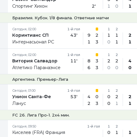
Спортинг Хихон
2'
1
0
1
Бразилия. Кубок. 1/8 финала. Ответные матчи
Сегодня, 02:00
1-й гол
1
2
Коринтианс СП
43'
9
2
1
1
2
Интернасьонал РС
1
3
0
1
1
Сегодня, 02:00
1-й гол
1
2
Витория Салвадор
11'
8
3
2
2
4
Атлетико Паранаэнсе
6
3
0
0
0
Аргентина. Премьер-Лига
Сегодня, 01:00
1-й гол
1
2
Унион Санта-Фе
53'
4
0
0
2
2
Ланус
2
3
0
1
1
FC 26. Лига Про-1. 2x4 мин.
Сегодня, 09:50
1-й гол
1
2
Киселев (FRA) Франция
0
1
1