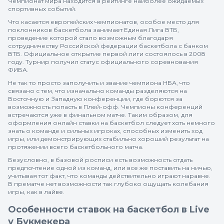
Чемпионат мира находится в рейтинге наиболее ожидаемых
спортивных событий.
Что касается европейских чемпионатов, особое место для
поклонников баскетбола занимает Единая Лига ВТБ,
проведение которой стало возможным благодаря
сотрудничеству Российской федерации баскетбола с банком
ВТБ. Официальное открытие первой лиги состоялось в 2008
году. Турнир получил статус официального соревнования
ФИБА.
Не так то просто заполучить и звание чемпиона НБА, что
связано с тем, что изначально команды разделяются на
Восточную и Западную конференции, где борются за
возможность попасть в Плей-офф. Чемпионы конференций
встречаются уже в финальном матче. Таким образом, для
оформления онлайн ставки на баскетбол следует хоть немного
знать о команде и сильных игроках, способных изменить ход
игры, или демонстрирующих стабильно хороший результат на
протяжении всего баскетбольного матча.
Безусловно, в базовой росписи есть возможность отдать
предпочтение одной из команд, или все же поставить на ничью,
учитывая тот факт, что команды действительно играют наравне.
В прематче нет возможности так глубоко ощущать колебания
игры, как в лайве.
Особенности ставок на баскетбол в Live
у Букмекера