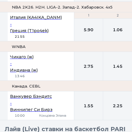
NBA 2K26. H2H. LIGA-2. Запад-2. Хабаровск. 4х5
1
1
2
2
Италия (KA4IKA_DANM)
-
5.90
1.06
Греция (T1po4ek)
21:55
WNBA
1
2
Чикаго (ж)
-
2.75
1.45
Индиана (ж)
13:46
Канада. CEBL
1
2
Ванкувер Бэндитс
-
1.55
2.25
Виннипег Си Бирз
10:00
Концовка Элама
Лайв (Live) ставки на баскетбол PARI