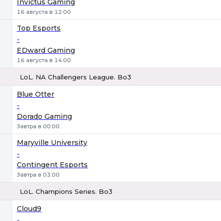
Invictus Gaming
16 августа в 12:00
Top Esports
-
EDward Gaming
16 августа в 14:00
LoL. NA Challengers League. Bo3
1
Х
2
Blue Otter
-
Dorado Gaming
Завтра в 00:00
Maryville University
-
Contingent Esports
Завтра в 03:00
LoL. Champions Series. Bo3
1
Х
2
Cloud9
-