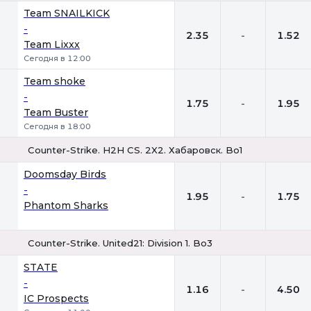
1
Х
2
Team SNAILKICK
-
2.35
-
1.52
Team Lixxx
Сегодня в 12:00
Team shoke
-
1.75
-
1.95
Team Buster
Сегодня в 18:00
Counter-Strike. H2H CS. 2X2. Хабаровск. Bo1
1
Х
2
Doomsday Birds
-
1.95
-
1.75
Phantom Sharks
Counter-Strike. United21: Division 1. Bo3
1
Х
2
STATE
-
1.16
-
4.50
IC Prospects