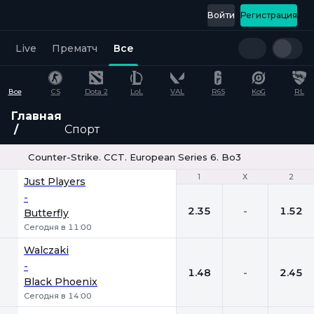
Войти
Регистрация
Live
Прематч
Все
Все
CS
Dota 2
LoL
VAL
R6S
KoG
RL
Главная
Спорт
Counter-Strike. CCT. European Series 6. Bo3
1
1
Х
Х
2
2
Just Players
-
2.35
-
1.52
Butterfly
Сегодня в 11:00
Walczaki
-
1.48
-
2.45
Black Phoenix
Сегодня в 14:00