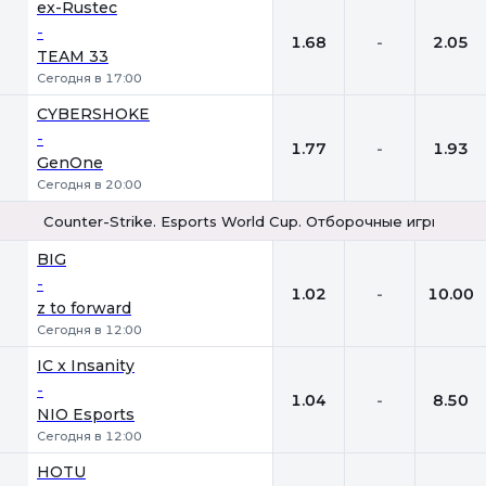
ex-Rustec
-
1.68
-
2.05
TEAM 33
Сегодня в 17:00
CYBERSHOKE
-
1.77
-
1.93
GenOne
Сегодня в 20:00
Counter-Strike. Esports World Cup. Отборочные игры. Bo3
1
Х
2
BIG
-
1.02
-
10.00
z to forward
Сегодня в 12:00
IC x Insanity
-
1.04
-
8.50
NIO Esports
Сегодня в 12:00
HOTU