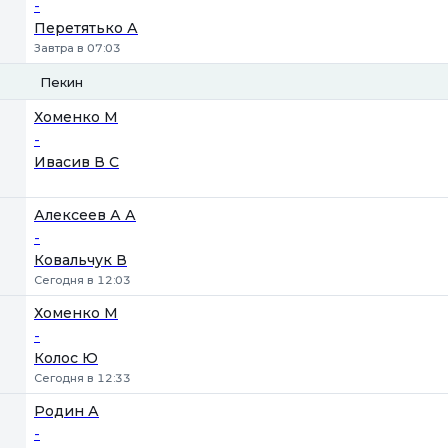
-
Перетятько А
Завтра в 07:03
Пекин
1
2
Хоменко М
-
Ивасив В С
Алексеев А А
-
Ковальчук В
Сегодня в 12:03
Хоменко М
-
Колос Ю
Сегодня в 12:33
Родин А
-