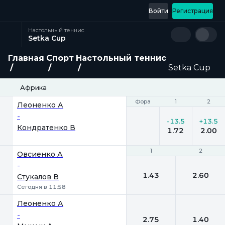
Войти
Регистрация
Настольный теннис
Setka Cup
Главная
Спорт
Настольный теннис
Setka Cup
Африка
Фора
Фора
1
1
2
2
Леоненко А
-
-13.5
+13.5
Кондратенко В
1.72
2.00
1
1
2
2
Овсиенко А
-
1.43
2.60
Стукалов В
Сегодня в 11:58
Леоненко А
-
2.75
1.40