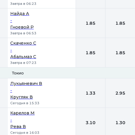
Завтра в 06:23
Найда А
-
1.85
1.85
Гноевой Р
Завтра в 06:53
Скаченко С
-
1.85
1.85
Абальмаз С
Завтра в 07:23
Токио
1
2
Лукьяневич В
-
1.33
2.95
Кругляк В
Сегодня в 15:33
Карелов М
-
3.10
1.30
Рева В
Сегодня в 16:03