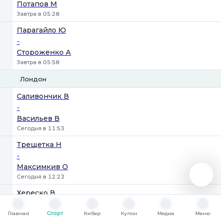
Потапов М
Завтра в 05:28
Парагайло Ю
-
Стороженко А
Завтра в 05:58
Лондон
1
2
Саливончик В
-
Васильев В
Сегодня в 11:53
Трещетка Н
-
Максимкив О
Сегодня в 12:23
Хереско В
-
Главная
Спорт
Кибер
Купон
Медиа
Меню
Касьян Данило
Главная
Спорт
Кибер
Купон
Медиа
Меню