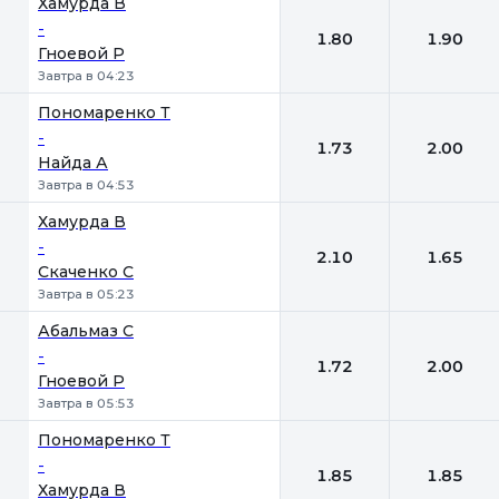
Хамурда В
-
1.80
1.90
Гноевой Р
Завтра в 04:23
Пономаренко Т
-
1.73
2.00
Найда А
Завтра в 04:53
Хамурда В
-
2.10
1.65
Скаченко С
Завтра в 05:23
Абальмаз С
-
1.72
2.00
Гноевой Р
Завтра в 05:53
Пономаренко Т
-
1.85
1.85
Хамурда В