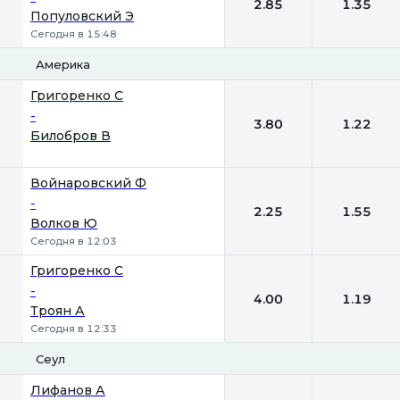
2.85
1.35
Популовский Э
Сегодня в 15:48
Америка
1
2
Григоренко С
-
3.80
1.22
Билобров В
Войнаровский Ф
-
2.25
1.55
Волков Ю
Сегодня в 12:03
Григоренко С
-
4.00
1.19
Троян А
Сегодня в 12:33
Сеул
1
2
Лифанов А