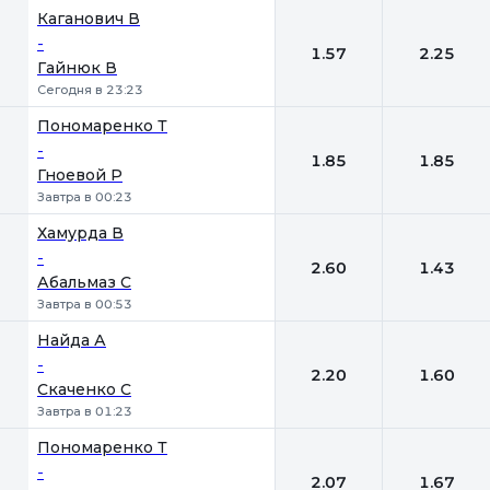
Каганович В
-
1.57
2.25
Гайнюк В
Сегодня в 23:23
Пономаренко Т
-
1.85
1.85
Гноевой Р
Завтра в 00:23
Хамурда В
-
2.60
1.43
Абальмаз С
Завтра в 00:53
Найда А
-
2.20
1.60
Скаченко С
Завтра в 01:23
Пономаренко Т
-
2.07
1.67