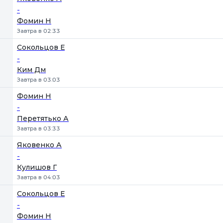
-
Фомин Н
Завтра в 02:33
Сокольцов Е
-
Ким Дм
Завтра в 03:03
Фомин Н
-
Перетятько А
Завтра в 03:33
Яковенко А
-
Кулишов Г
Завтра в 04:03
Сокольцов Е
-
Фомин Н