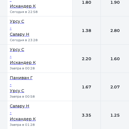
1.80
1.90
Искандер К
Сегодня в 22:58
Урсу С
-
1.38
2.80
Салару Н
Сегодня в 23:28
Урсу С
-
2.20
1.60
Искандер К
Завтра в 00:28
Паниван Г
-
1.67
2.07
Урсу С
Завтра в 00:58
Салару Н
-
3.35
1.25
Искандер К
Завтра в 01:28