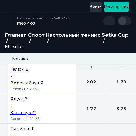
Войти
Регистрация
Настольный теннис / Setka Cup
Мехико
Главная
Спорт
Настольный теннис
Setka Cup
Мехико
Мехико
1
1
2
2
Галюк Е
-
2.02
1.70
Веремийчук Я
Сегодня в 20:58
Ящук В
-
1.27
3.25
Касапчук С
Сегодня в 21:28
Паниван Г
-