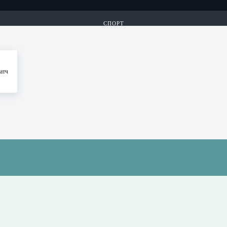
СПОРТ
КИБЕРСПОРТ
атч
ЛОТЕРЕИ
ИГРЫ 24/7
...
СПОРТ
КИБЕРСПОРТ
ЛОТЕРЕИ
ИГРЫ 24/7