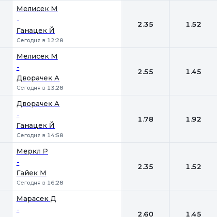
Мелисек М
-
2.35
1.52
Ганацек Й
Сегодня в 12:28
Мелисек М
-
2.55
1.45
Дворачек А
Сегодня в 13:28
Дворачек А
-
1.78
1.92
Ганацек Й
Сегодня в 14:58
Меркл Р
-
2.35
1.52
Гайек М
Сегодня в 16:28
Марасек Д
-
2.60
1.45