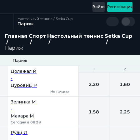
Войти
Регистрация
Настольный теннис / Setka Cup
Париж
Главная
Спорт
Настольный теннис
Setka Cup
Париж
Париж
1
1
2
2
Долежал Й
-
2.20
1.60
Дуровиц Р
Не начался
Зелинка М
-
1.58
2.25
Макара М
Сегодня в 08:28
Рулц Л
-